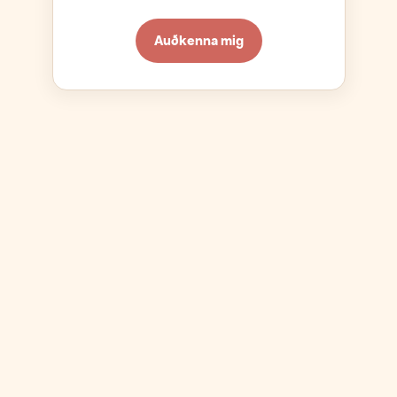
Auðkenna mig