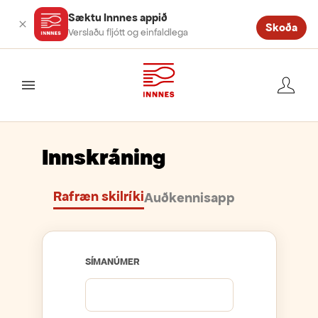
Sæktu Innnes appið
Skoða
Verslaðu fljótt og einfaldlega
valmynd
Innskráning
Rafræn skilríki
Auðkennisapp
SÍMANÚMER