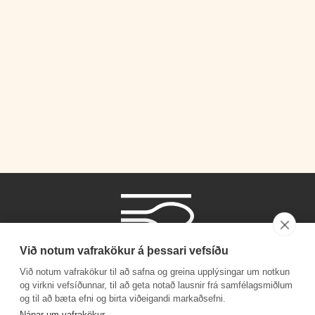
Við notum vafrakökur á þessari vefsíðu
Við notum vafrakökur til að safna og greina upplýsingar um notkun
og virkni vefsíðunnar, til að geta notað lausnir frá samfélagsmiðlum
og til að bæta efni og birta viðeigandi markaðsefni.
Símanúmer
Nánar um vafrakökur