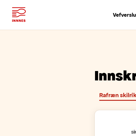
Vefversl
Innsk
Rafræn skilrík
S