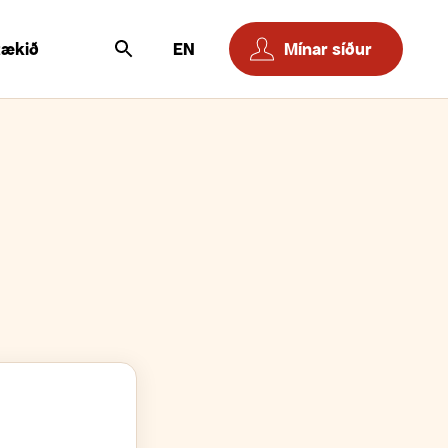
tækið
EN
Mínar síður