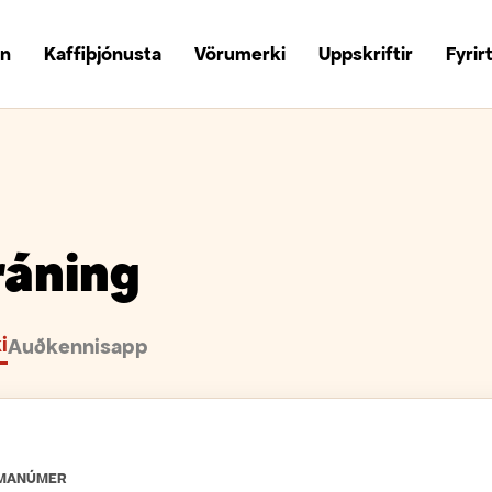
un
Kaffiþjónusta
Vörumerki
Uppskriftir
Fyrir
ráning
i
Auðkennisapp
ÍMANÚMER