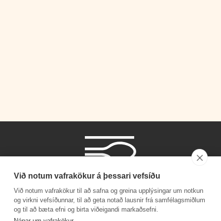
Við notum vafrakökur á þessari vefsíðu
Við notum vafrakökur til að safna og greina upplýsingar um notkun
og virkni vefsíðunnar, til að geta notað lausnir frá samfélagsmiðlum
og til að bæta efni og birta viðeigandi markaðsefni.
Símanúmer
Nánar um vafrakökur