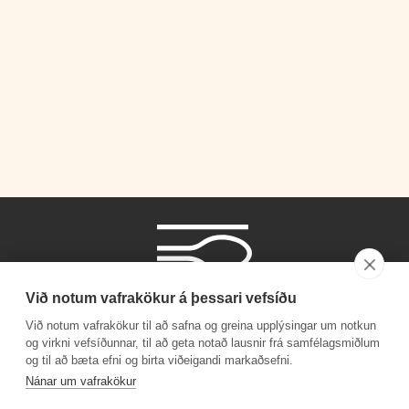
Við notum vafrakökur á þessari vefsíðu
Við notum vafrakökur til að safna og greina upplýsingar um notkun
og virkni vefsíðunnar, til að geta notað lausnir frá samfélagsmiðlum
og til að bæta efni og birta viðeigandi markaðsefni.
Símanúmer
Nánar um vafrakökur