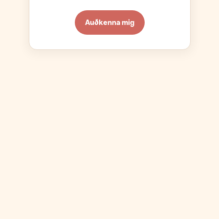
Auðkenna mig