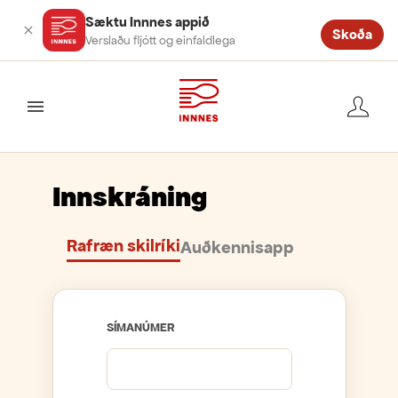
Sæktu Innnes appið
Skoða
Verslaðu fljótt og einfaldlega
valmynd
Innskráning
Rafræn skilríki
Auðkennisapp
SÍMANÚMER