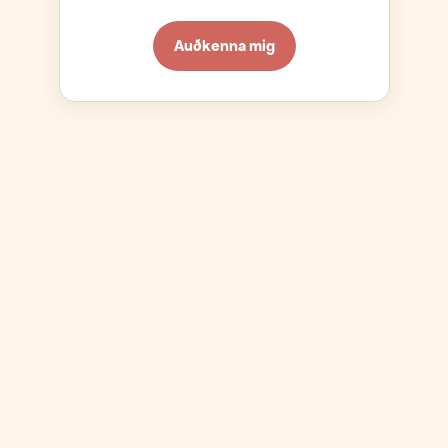
Auðkenna mig