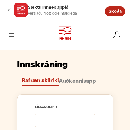
Sæktu Innnes appið
Skoða
Verslaðu fljótt og einfaldlega
valmynd
Innskráning
Rafræn skilríki
Auðkennisapp
SÍMANÚMER