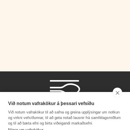
Við notum vafrakökur á þessari vefsíðu
Við notum vafrakökur til að safna og greina upplýsingar um notkun
og virkni vefsíðunnar, til að geta notað lausnir frá samfélagsmiðlum
og til að bæta efni og birta viðeigandi markaðsefni.
Símanúmer
Nánar um vafrakökur