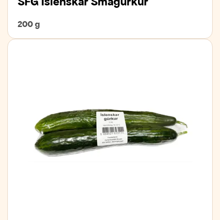
SFG Íslenskar Smágúrkur
200 g