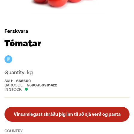
Ferskvara
Tómatar
Cooler
Quantity:
kg
SKU:
668609
BARCODE:
5690350981422
IN STOCK
Vinsamlegast skráðu þig inn til að sjá verð og panta
COUNTRY