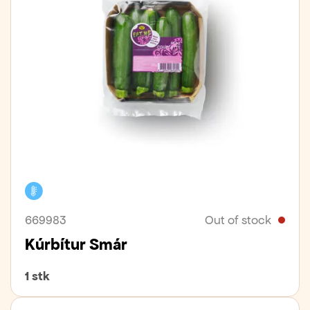
Cooler
669983
Out of stock
Kúrbítur Smár
1 stk