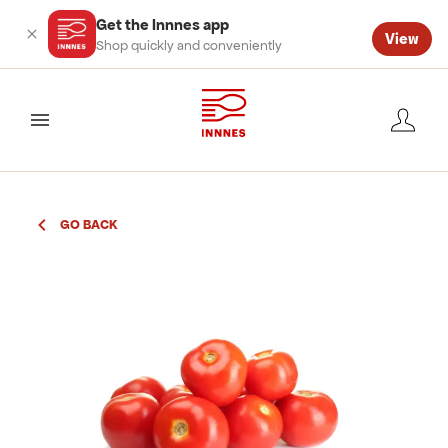
Get the Innnes app
View
Shop quickly and conveniently
valmynd
GO BACK