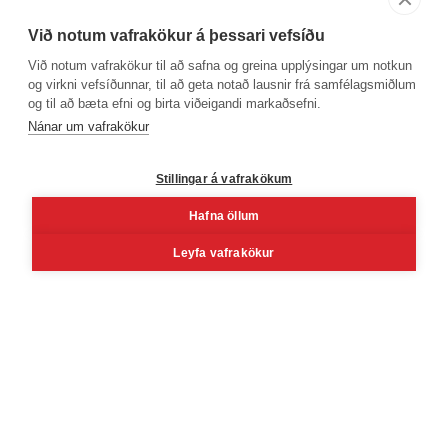
Við notum vafrakökur á þessari vefsíðu
Við notum vafrakökur til að safna og greina upplýsingar um notkun
og virkni vefsíðunnar, til að geta notað lausnir frá samfélagsmiðlum
og til að bæta efni og birta viðeigandi markaðsefni.
Phone number
Nánar um vafrakökur
+354 530 4000
Stillingar á vafrakökum
Hafna öllum
Facebook
Youtube
Linkedin
Inst
Leyfa vafrakökur
Reykjavík
Korngarðar 3, 104 Reykjavík, Iceland
Mon - Fri 8 - 16