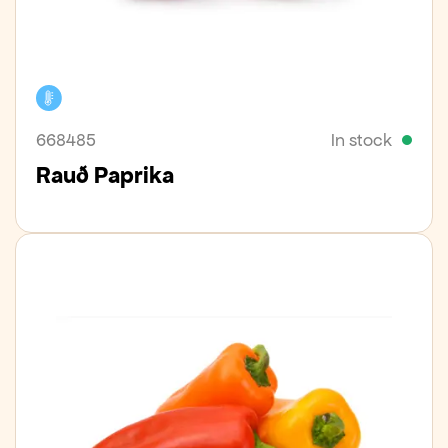
Cooler
668485
In stock
Rauð Paprika