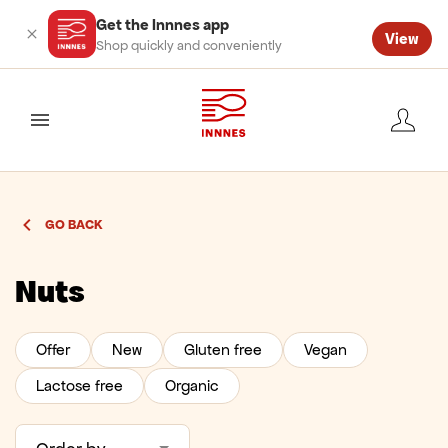
Get the Innnes app
View
Shop quickly and conveniently
valmynd
GO BACK
Nuts
Offer
New
Gluten free
Vegan
Lactose free
Organic