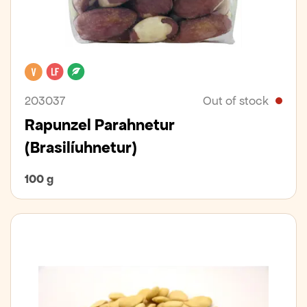
Vegan
Lactose free
Organic
203037
Out of stock
Rapunzel Parahnetur
(Brasilíuhnetur)
100 g