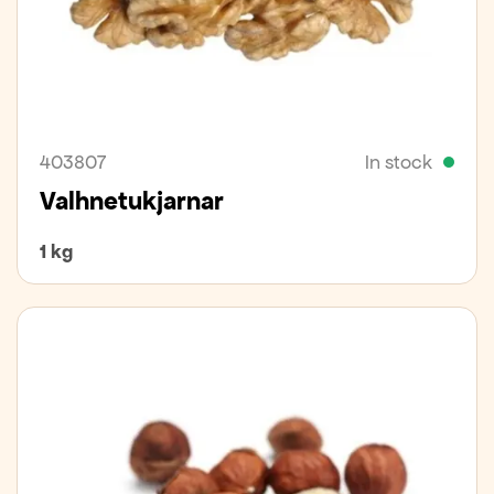
403807
In stock
Valhnetukjarnar
1 kg