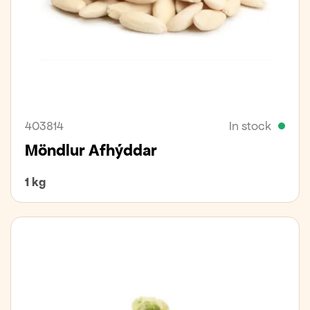
403814
In stock
Möndlur Afhýddar
1 kg