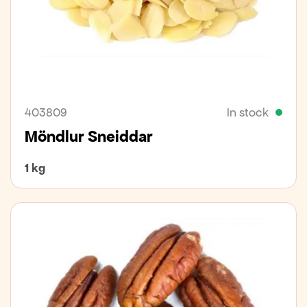
403809
In stock
Möndlur Sneiddar
1 kg