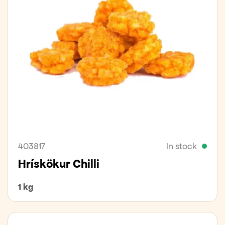
403817
In stock
Hrískökur Chilli
1 kg