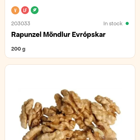
Vegan
Lactose free
Organic
203033
In stock
Rapunzel Möndlur Evrópskar
200 g