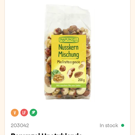
Vegan
Lactose free
Organic
203042
In stock