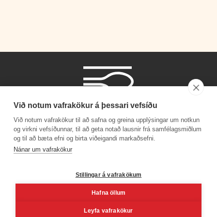
Við notum vafrakökur á þessari vefsíðu
Við notum vafrakökur til að safna og greina upplýsingar um notkun
og virkni vefsíðunnar, til að geta notað lausnir frá samfélagsmiðlum
og til að bæta efni og birta viðeigandi markaðsefni.
Phone number
Nánar um vafrakökur
+354 530 4000
Stillingar á vafrakökum
Hafna öllum
Facebook
Youtube
Linkedin
Inst
Leyfa vafrakökur