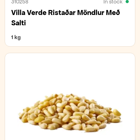
310258
In stock
Villa Verde Ristaðar Möndlur Með
Salti
1 kg