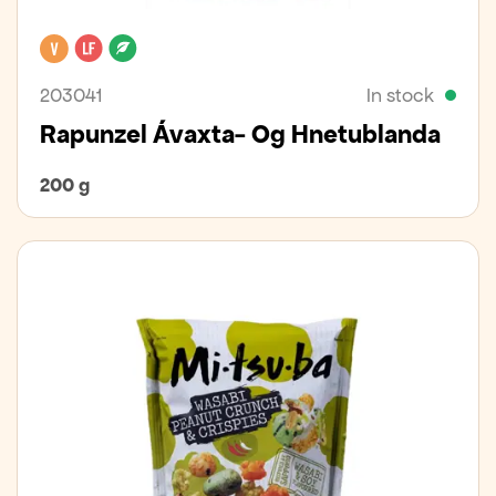
Vegan
Lactose free
Organic
203041
In stock
Rapunzel Ávaxta- Og Hnetublanda
200 g