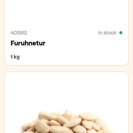
403812
In stock
Furuhnetur
1 kg