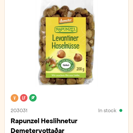
Vegan
Lactose free
Organic
203031
In stock
Rapunzel Heslihnetur
Demetervottaðar