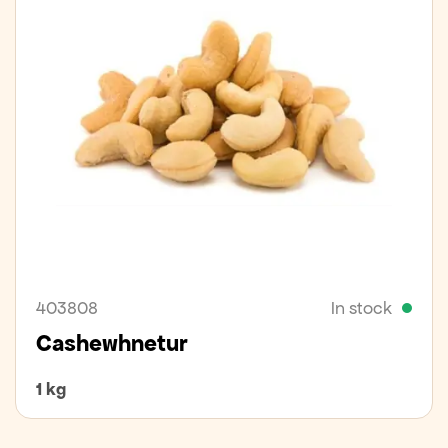
403808
In stock
Cashewhnetur
1 kg