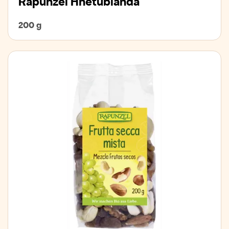
Rapunzel Hnetublanda
200 g