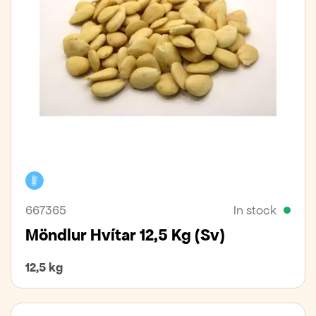
Cooler
667365
In stock
Möndlur Hvítar 12,5 Kg (sv)
12,5 kg