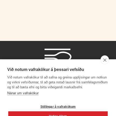
Við notum vafrakökur á þessari vefsíðu
Við notum vafrakökur til að safna og greina upplýsingar um notkun
og virkni vefsíðunnar, til að geta notað lausnir frá samfélagsmiðlum
og til að bæta efni og birta viðeigandi markaðsefni.
Símanúmer
Nánar um vafrakökur
530 4000
Stillingar á vafrakökum