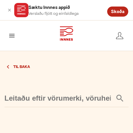
Sæktu Innnes appið
Skoða
Verslaðu fljótt og einfaldlega
valmynd
TIL BAKA