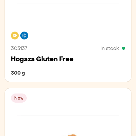
Gluten free
Freezer
303137
In stock
Hogaza Gluten Free
300 g
New