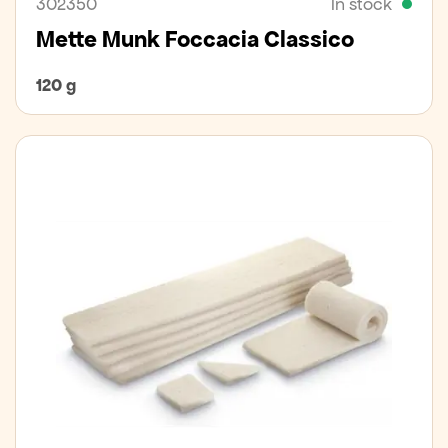
302350
In stock
Mette Munk Foccacia Classico
120 g