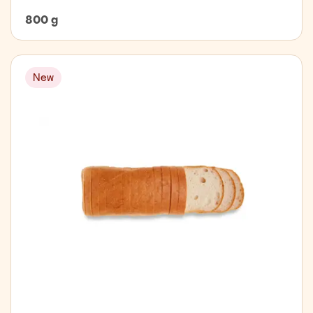
800 g
New