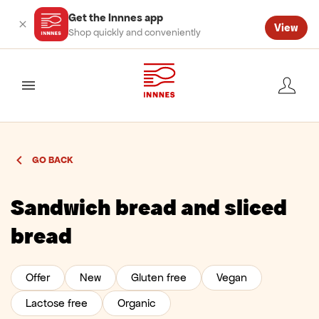
Get the Innnes app
View
Shop quickly and conveniently
valmynd
GO BACK
Sandwich bread and sliced
bread
Offer
New
Gluten free
Vegan
Lactose free
Organic