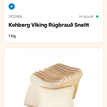
Freezer
302186
In stock
Kohberg Viking Rúgbrauð Sneitt
1 kg