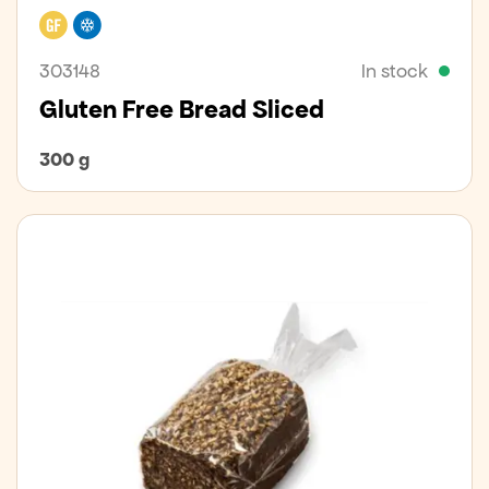
Gluten free
Freezer
303148
In stock
Gluten Free Bread Sliced
300 g