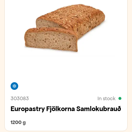
Freezer
303083
In stock
Europastry Fjölkorna Samlokubrauð
1200 g