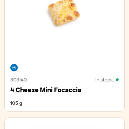
Freezer
303140
In stock
4 Cheese Mini Focaccia
105 g