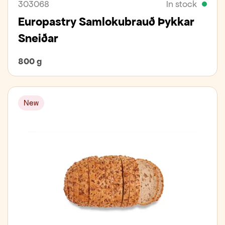
303068
In stock
Europastry Samlokubrauð Þykkar
Sneiðar
800 g
New