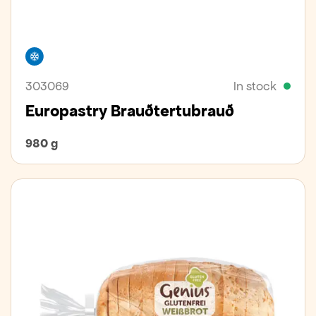
Freezer
303069
In stock
Europastry Brauðtertubrauð
980 g