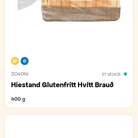
Gluten free
Freezer
304014
In stock
Hiestand Glutenfrítt Hvítt Brauð
400 g