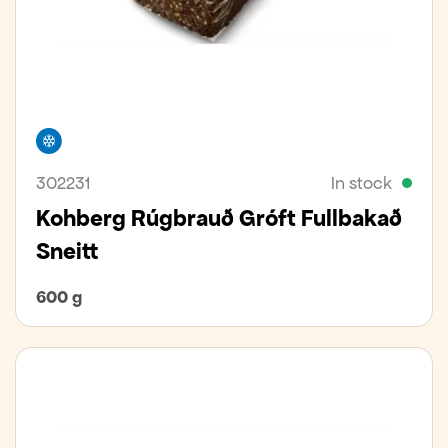
Freezer
302231
In stock
Kohberg Rúgbrauð Gróft Fullbakað
Sneitt
600 g