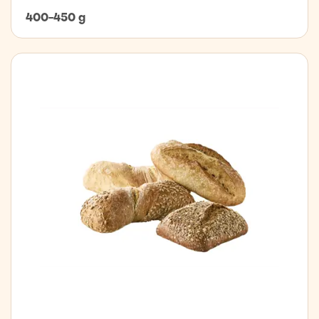
400-450 g