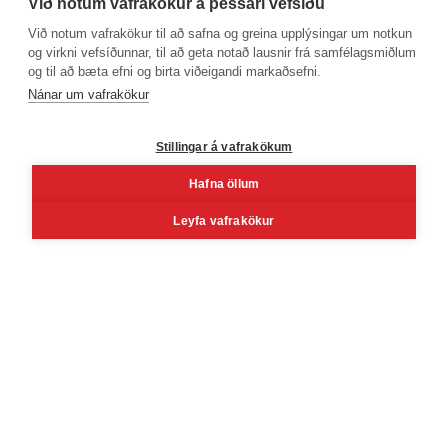
Við notum vafrakökur á þessari vefsíðu
Við notum vafrakökur til að safna og greina upplýsingar um notkun
og virkni vefsíðunnar, til að geta notað lausnir frá samfélagsmiðlum
og til að bæta efni og birta viðeigandi markaðsefni.
Phone number
Nánar um vafrakökur
+354 530 4000
Stillingar á vafrakökum
Hafna öllum
Facebook
Youtube
Linkedin
Inst
Leyfa vafrakökur
Reykjavík
Korngarðar 3, 104 Reykjavík, Iceland
Mon - Fri 8 - 16
Sat 10 - 14