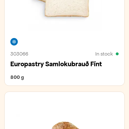
Freezer
303066
In stock
Europastry Samlokubrauð Fínt
800 g