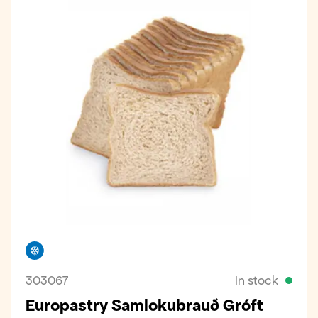
Freezer
303067
In stock
Europastry Samlokubrauð Gróft