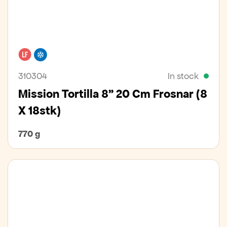
Lactose free
Freezer
310304
In stock
Mission Tortilla 8" 20 Cm Frosnar (8
X 18stk)
770 g