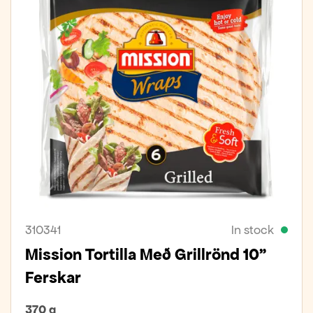
310341
In stock
Mission Tortilla Með Grillrönd 10"
Ferskar
370 g