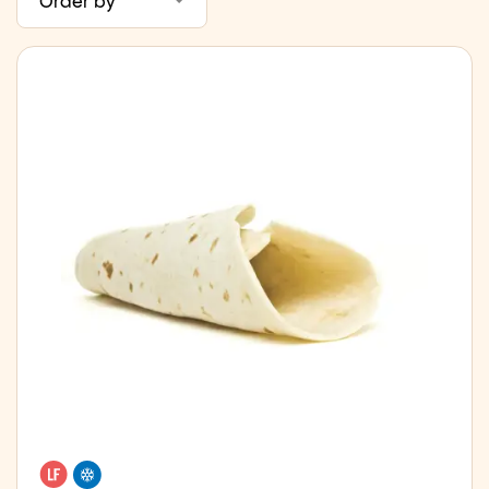
Order by
Lactose free
Freezer