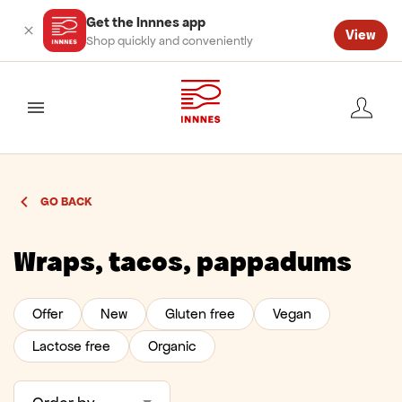
Get the Innnes app
View
Shop quickly and conveniently
valmynd
GO BACK
Wraps, tacos, pappadums
Offer
New
Gluten free
Vegan
Lactose free
Organic