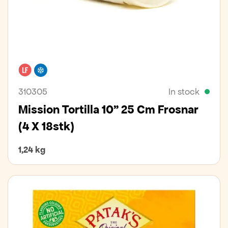
Lactose free
Freezer
310305
In stock
Mission Tortilla 10" 25 Cm Frosnar
(4 X 18stk)
1,24 kg