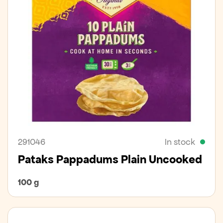
291046
In stock
Pataks Pappadums Plain Uncooked
100 g