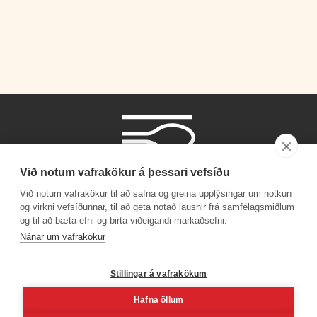
Við notum vafrakökur á þessari vefsíðu
Við notum vafrakökur til að safna og greina upplýsingar um notkun
og virkni vefsíðunnar, til að geta notað lausnir frá samfélagsmiðlum
og til að bæta efni og birta viðeigandi markaðsefni.
Phone number
Nánar um vafrakökur
+354 530 4000
Stillingar á vafrakökum
Hafna öllum