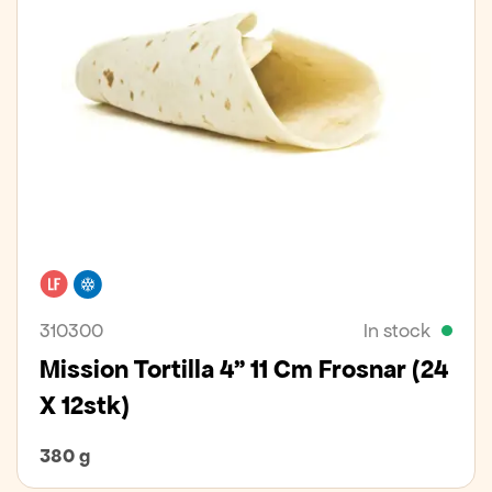
Lactose free
Freezer
310300
In stock
Mission Tortilla 4" 11 Cm Frosnar (24
X 12stk)
380 g