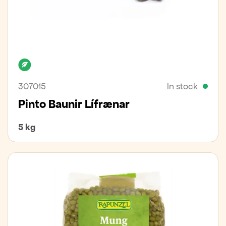
Organic
307015
In stock
Pinto Baunir Lífrænar
5 kg