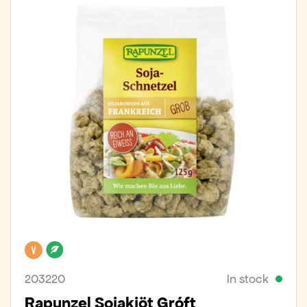
Vegan
Organic
203220
In stock
Rapunzel Sojakjöt Gróft