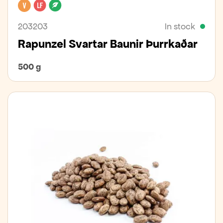
Vegan
Lactose free
Organic
203203
In stock
Rapunzel Svartar Baunir Þurrkaðar
500 g