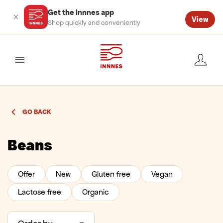
Get the Innnes app
View
Shop quickly and conveniently
valmynd
GO BACK
Beans
Offer
New
Gluten free
Vegan
Lactose free
Organic