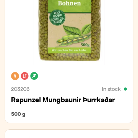
Vegan
Lactose free
Organic
203206
In stock
Rapunzel Mungbaunir Þurrkaðar
500 g