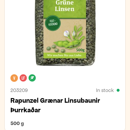
Vegan
Lactose free
Organic
203209
In stock
Rapunzel Grænar Linsubaunir
Þurrkaðar
500 g