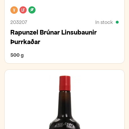
Vegan
Lactose free
Organic
203207
In stock
Rapunzel Brúnar Linsubaunir
Þurrkaðar
500 g