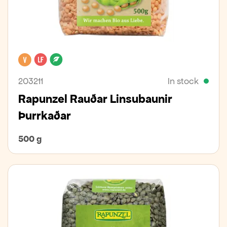
Vegan
Lactose free
Organic
203211
In stock
Rapunzel Rauðar Linsubaunir
Þurrkaðar
500 g