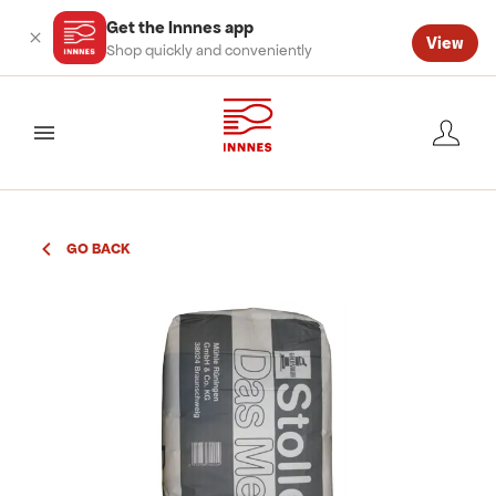
Get the Innnes app
View
Shop quickly and conveniently
valmynd
GO BACK