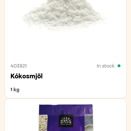
403821
In stock
Kókosmjöl
1 kg