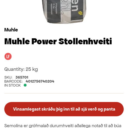
Muhle
Muhle Power Stollenhveiti
Lactose free
Quantity:
25 kg
SKU:
365701
BARCODE:
4012756740204
IN STOCK
Vinsamlegast skráðu þig inn til að sjá verð og panta
Semolina er grófmalað durumhveiti aðallega notað til að búa