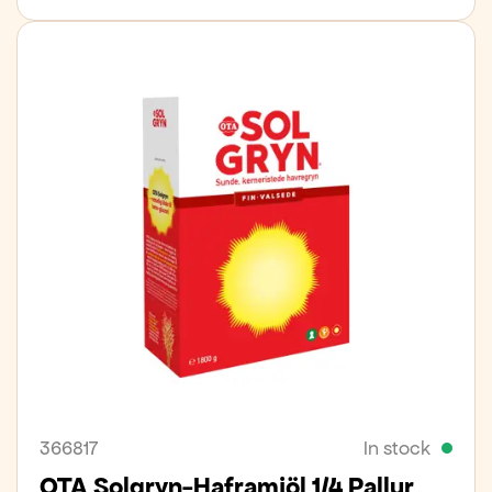
366817
In stock
OTA Solgryn-Haframjöl 1/4 Pallur