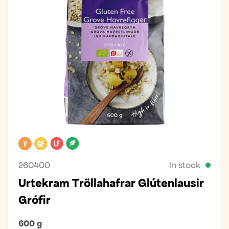
Vegan
Gluten free
Lactose free
Organic
260400
In stock
Urtekram Tröllahafrar Glútenlausir
Grófir
600 g