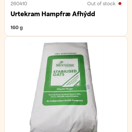
260410
Out of stock
Urtekram Hampfræ Afhýdd
160 g