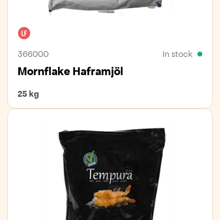
Lactose free
366000
In stock
Mornflake Haframjöl
25 kg