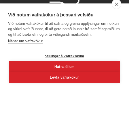
Við notum vafrakökur á þessari vefsíðu
Við notum vafrakökur til að safna og greina upplýsingar um notkun
og virkni vefsíðunnar, til að geta notað lausnir frá samfélagsmiðlum
og til að bæta efni og birta viðeigandi markaðsefni.
Phone number
Nánar um vafrakökur
+354 530 4000
Stillingar á vafrakökum
Hafna öllum
Facebook
Youtube
Linkedin
Inst
Leyfa vafrakökur
Reykjavík
Korngarðar 3, 104 Reykjavík, Iceland