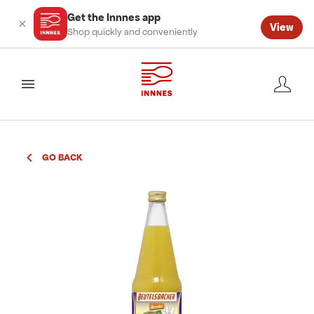
Get the Innnes app
View
Shop quickly and conveniently
valmynd
GO BACK