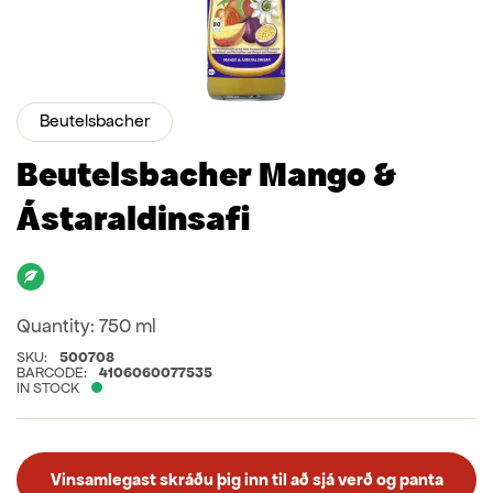
Beutelsbacher
Beutelsbacher Mango &
Ástaraldinsafi
Organic
Quantity:
750 ml
SKU:
500708
BARCODE:
4106060077535
IN STOCK
Vinsamlegast skráðu þig inn til að sjá verð og panta