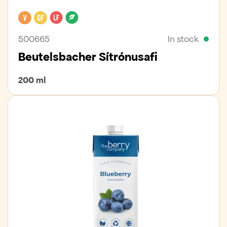
Vegan
Gluten free
Lactose free
Organic
500665
In stock
Beutelsbacher Sítrónusafi
200 ml