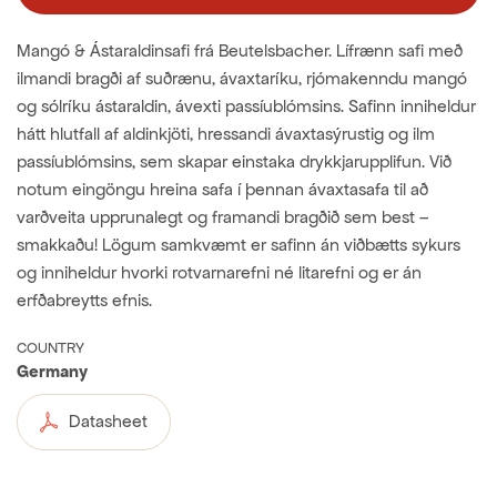
Mangó & Ástaraldinsafi frá Beutelsbacher. Lífrænn safi með
ilmandi bragði af suðrænu, ávaxtaríku, rjómakenndu mangó
og sólríku ástaraldin, ávexti passíublómsins. Safinn inniheldur
hátt hlutfall af aldinkjöti, hressandi ávaxtasýrustig og ilm
passíublómsins, sem skapar einstaka drykkjarupplifun. Við
notum eingöngu hreina safa í þennan ávaxtasafa til að
varðveita upprunalegt og framandi bragðið sem best –
smakkaðu! Lögum samkvæmt er safinn án viðbætts sykurs
og inniheldur hvorki rotvarnarefni né litarefni og er án
erfðabreytts efnis.
COUNTRY
Germany
Datasheet