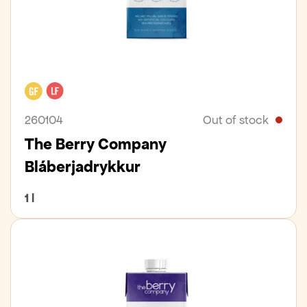
Gluten free
Lactose free
260104
Out of stock
The Berry Company
Bláberjadrykkur
1 l