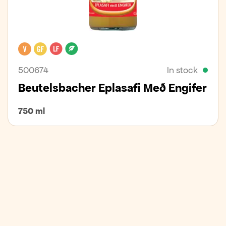
Vegan
Gluten free
Lactose free
Organic
500674
In stock
Beutelsbacher Eplasafi Með Engifer
750 ml