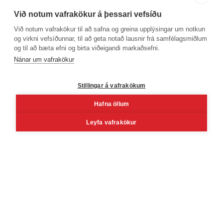
Við notum vafrakökur á þessari vefsíðu
Við notum vafrakökur til að safna og greina upplýsingar um notkun
og virkni vefsíðunnar, til að geta notað lausnir frá samfélagsmiðlum
og til að bæta efni og birta viðeigandi markaðsefni.
Phone number
Nánar um vafrakökur
+354 530 4000
Stillingar á vafrakökum
Hafna öllum
Facebook
Youtube
Linkedin
Inst
Leyfa vafrakökur
Reykjavík
Korngarðar 3, 104 Reykjavík, Iceland
Mon - Fri 8 - 16