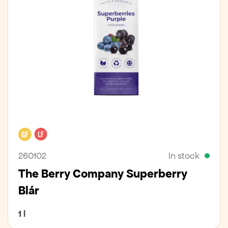
Gluten free
Lactose free
260102
In stock
The Berry Company Superberry
Blár
1 l