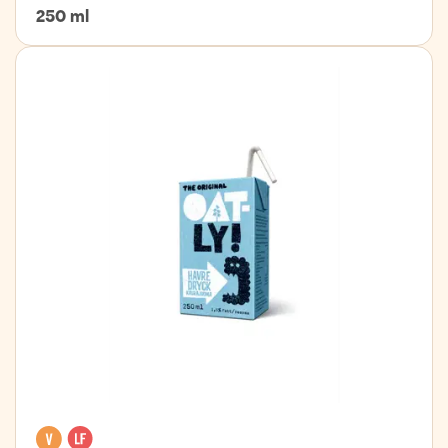
250 ml
Vegan
Lactose free