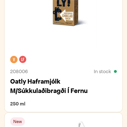
Vegan
Lactose free
208006
In stock
Oatly Haframjólk
M/súkkulaðibragði Í Fernu
250 ml
New