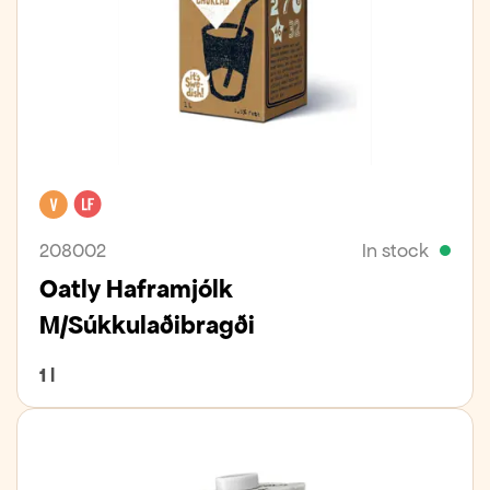
Vegan
Lactose free
208002
In stock
Oatly Haframjólk
M/súkkulaðibragði
1 l