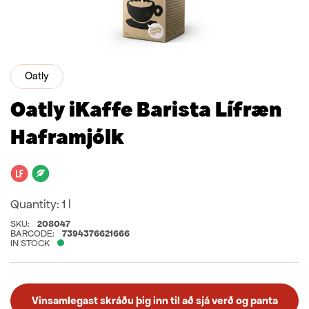
Oatly
Oatly iKaffe Barista Lífræn
Haframjólk
Lactose free
Organic
Quantity:
1 l
SKU:
208047
BARCODE:
7394376621666
IN STOCK
Vinsamlegast skráðu þig inn til að sjá verð og panta