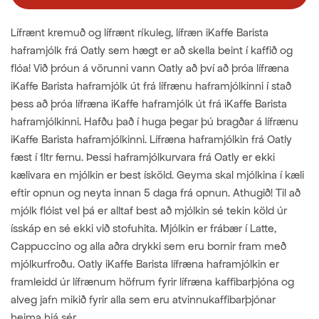
Lífrænt kremuð og lífrænt ríkuleg, lífræn iKaffe Barista
haframjólk frá Oatly sem hægt er að skella beint í kaffið og
flóa! Við þróun á vörunni vann Oatly að því að þróa lífræna
iKaffe Barista haframjólk út frá lífrænu haframjólkinni í stað
þess að þróa lífræna iKaffe haframjólk út frá iKaffe Barista
haframjólkinni. Hafðu það í huga þegar þú bragðar á lífrænu
iKaffe Barista haframjólkinni. Lífræna haframjólkin frá Oatly
fæst í 1ltr fernu. Þessi haframjólkurvara frá Oatly er ekki
kælivara en mjólkin er best ísköld. Geyma skal mjólkina í kæli
eftir opnun og neyta innan 5 daga frá opnun. Athugið! Til að
mjólk flóist vel þá er alltaf best að mjólkin sé tekin köld úr
ísskáp en sé ekki við stofuhita. Mjólkin er frábær í Latte,
Cappuccino og alla aðra drykki sem eru bornir fram með
mjólkurfroðu. Oatly iKaffe Barista lífræna haframjólkin er
framleidd úr lífrænum höfrum fyrir lífræna kaffibarþjóna og
alveg jafn mikið fyrir alla sem eru atvinnukaffibarþjónar
heima hjá sér.