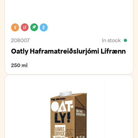
Vegan
Lactose free
Organic
Cooler
208007
In stock
Oatly Haframatreiðslurjómi Lífrænn
250 ml