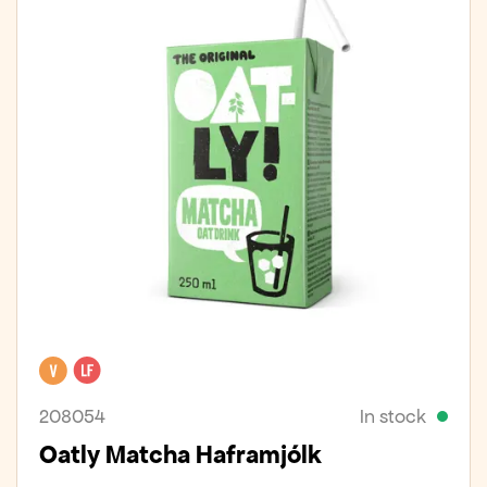
Vegan
Lactose free
208054
In stock
Oatly Matcha Haframjólk