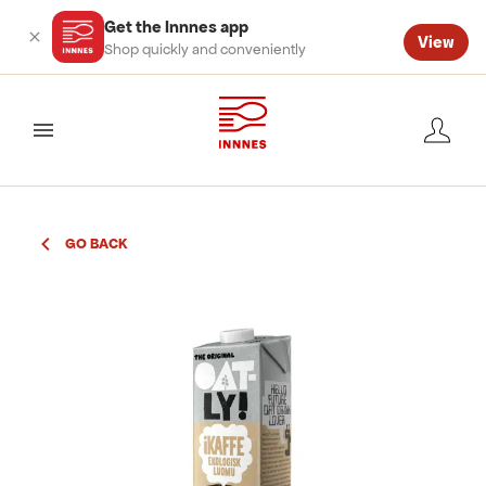
Get the Innnes app
View
Shop quickly and conveniently
valmynd
GO BACK