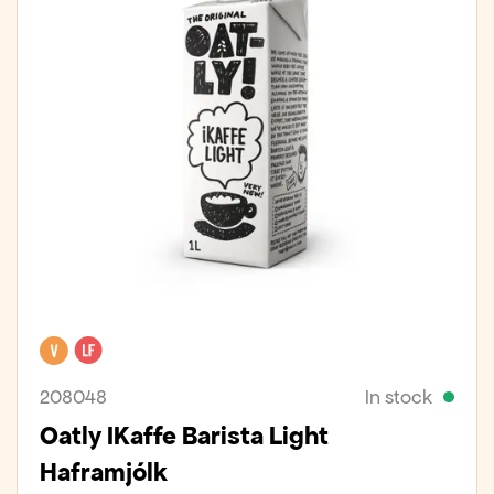
Vegan
Lactose free
208048
In stock
Oatly IKaffe Barista Light
Haframjólk