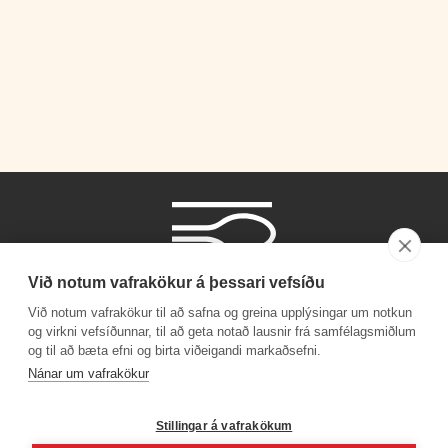
Við notum vafrakökur á þessari vefsíðu
Við notum vafrakökur til að safna og greina upplýsingar um notkun
og virkni vefsíðunnar, til að geta notað lausnir frá samfélagsmiðlum
og til að bæta efni og birta viðeigandi markaðsefni.
Phone number
Nánar um vafrakökur
+354 530 4000
Stillingar á vafrakökum