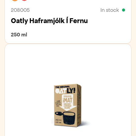
208005
In stock
Oatly Haframjólk Í Fernu
250 ml