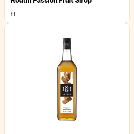
Routin Passion Fruit Síróp
1 l