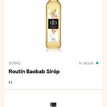
501142
In stock
Routin Baobab Síróp
1 l