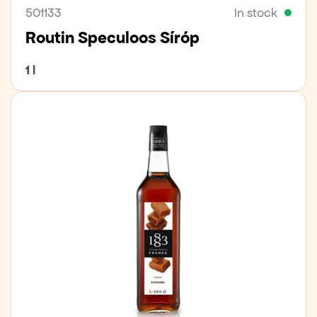
501133
In stock
Routin Speculoos Síróp
1 l