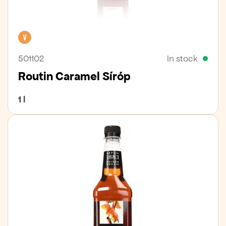
Vegan
501102
In stock
Routin Caramel Síróp
1 l