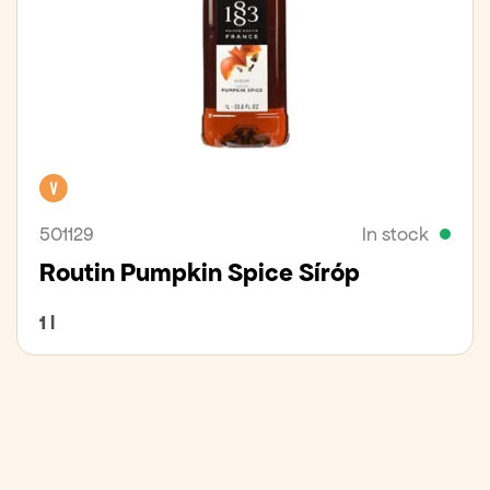
Vegan
501129
In stock
Routin Pumpkin Spice Síróp
1 l