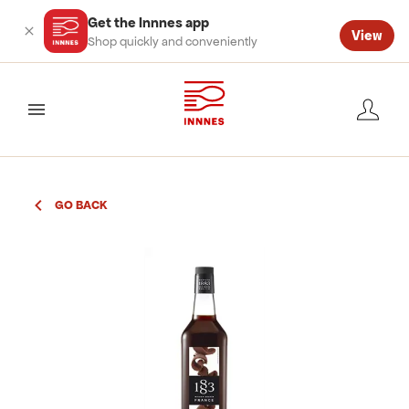
Get the Innnes app
View
Shop quickly and conveniently
valmynd
GO BACK