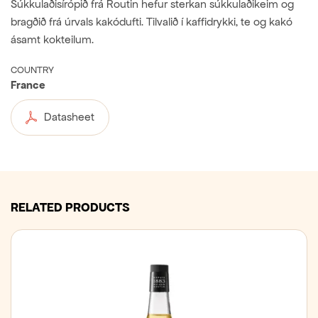
Súkkulaðisírópið frá Routin hefur sterkan súkkulaðikeim og
bragðið frá úrvals kakódufti. Tilvalið í kaffidrykki, te og kakó
ásamt kokteilum.
COUNTRY
France
Datasheet
RELATED PRODUCTS