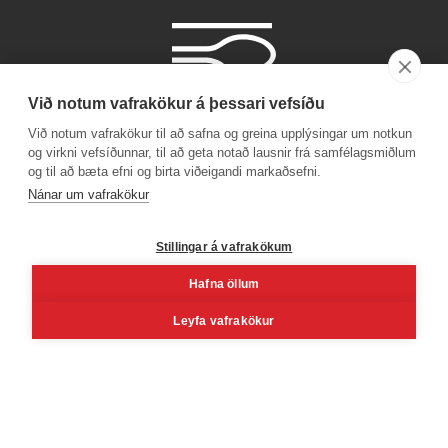
Við notum vafrakökur á þessari vefsíðu
Við notum vafrakökur til að safna og greina upplýsingar um notkun
og virkni vefsíðunnar, til að geta notað lausnir frá samfélagsmiðlum
og til að bæta efni og birta viðeigandi markaðsefni.
Phone number
Nánar um vafrakökur
+354 530 4000
Stillingar á vafrakökum
Hafna öllum
Facebook
Youtube
Linkedin
Inst
Leyfa vafrakökur
Reykjavík