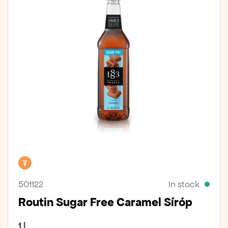
Vegan
501122
In stock
Routin Sugar Free Caramel Síróp
1 l