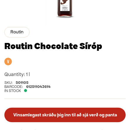
Routin
Routin Chocolate Síróp
Vegan
Quantity:
1 l
SKU:
501105
BARCODE:
612511043614
IN STOCK
Vinsamlegast skráðu þig inn til að sjá verð og panta