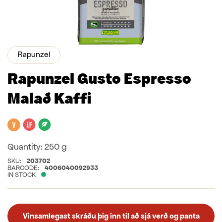
Rapunzel
Rapunzel Gusto Espresso
Malað Kaffi
Vegan
Lactose free
Organic
Quantity:
250 g
SKU:
203702
BARCODE:
4006040092933
IN STOCK
Vinsamlegast skráðu þig inn til að sjá verð og panta