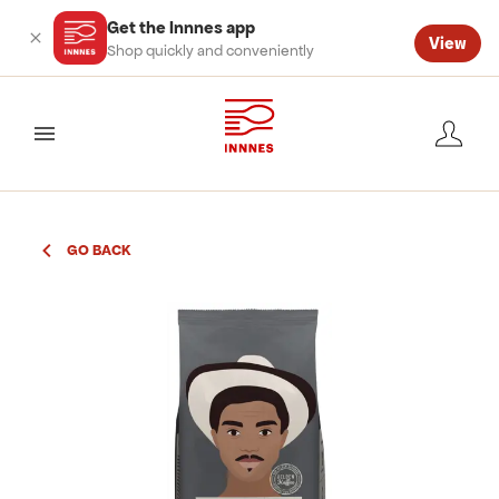
Get the Innnes app
View
Shop quickly and conveniently
valmynd
GO BACK