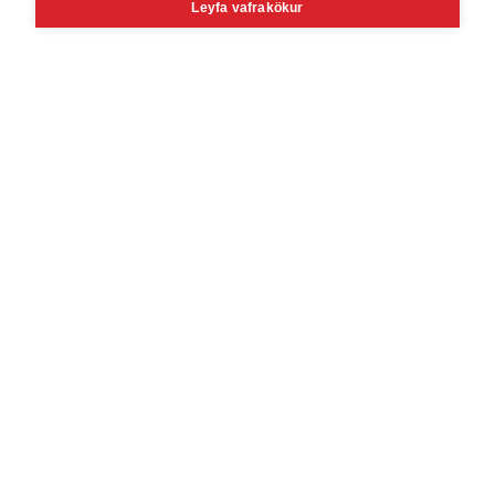
Leyfa vafrakökur
Reykjavík
Korngarðar 3, 104 Reykjavík, Iceland
Mon - Fri 8 - 16
Sat 10 - 14
Akureyri
Tryggvabraut 24, 600 Akureyri
Mon - Fri 8 - 16
Download on the
Download on the