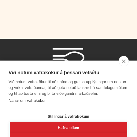
Við notum vafrakökur á þessari vefsíðu
Við notum vafrakökur til að safna og greina upplýsingar um notkun
og virkni vefsíðunnar, til að geta notað lausnir frá samfélagsmiðlum
og til að bæta efni og birta viðeigandi markaðsefni.
Phone number
Nánar um vafrakökur
+354 530 4000
Stillingar á vafrakökum
Hafna öllum
Facebook
Youtube
Linkedin
Inst