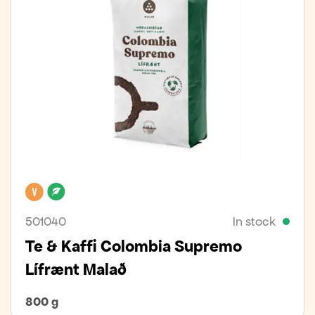
Vegan
Organic
501040
In stock
Te & Kaffi Colombia Supremo
Lífrænt Malað
800 g