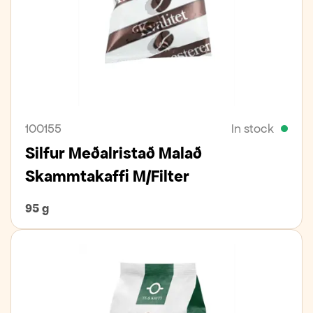
100155
In stock
Silfur Meðalristað Malað
Skammtakaffi M/Filter
95 g