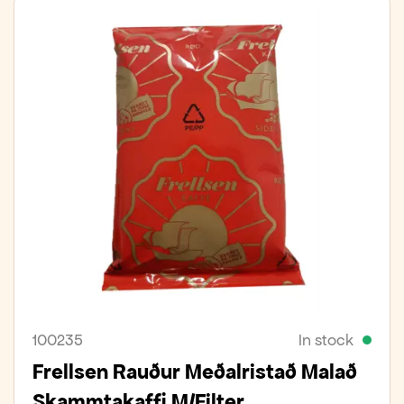
100235
In stock
Frellsen Rauður Meðalristað Malað
Skammtakaffi M/Filter