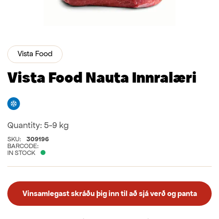
Vista Food
Vista Food Nauta Innralæri
Freezer
Quantity:
5-9 kg
SKU:
309196
BARCODE:
IN STOCK
Vinsamlegast skráðu þig inn til að sjá verð og panta