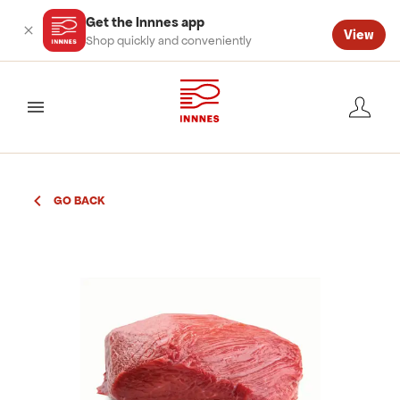
Get the Innnes app
View
Shop quickly and conveniently
valmynd
GO BACK