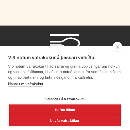
Við notum vafrakökur á þessari vefsíðu
Við notum vafrakökur til að safna og greina upplýsingar um notkun
og virkni vefsíðunnar, til að geta notað lausnir frá samfélagsmiðlum
og til að bæta efni og birta viðeigandi markaðsefni.
Phone number
Nánar um vafrakökur
+354 530 4000
Stillingar á vafrakökum
Hafna öllum
Facebook
Youtube
Linkedin
Inst
Leyfa vafrakökur