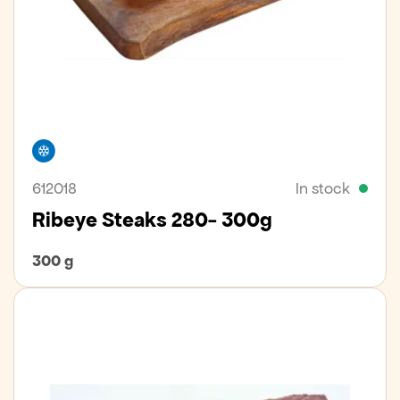
Freezer
612018
In stock
Ribeye Steaks 280- 300g
300 g