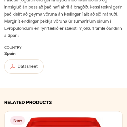
innsigluð án þess að það hafi áhrif á bragðið. Þessi tækni gerir
það kleift að geyma vöruna án kælingar í allt að sjö mánuði.
Margir íslendingar þekkja vöruna úr sumarfríum sínum í
Evrópulöndum en fyrirtækið er stærsti mjólkurframleiðandinn
á Spáni.
COUNTRY
Spain
Datasheet
RELATED PRODUCTS
New