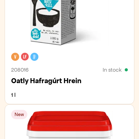
Vegan
Lactose free
Cooler
208016
In stock
Oatly Hafragúrt Hrein
1 l
New