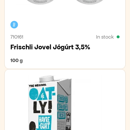
Cooler
710161
In stock
Frischli Jovel Jógúrt 3,5%
100 g