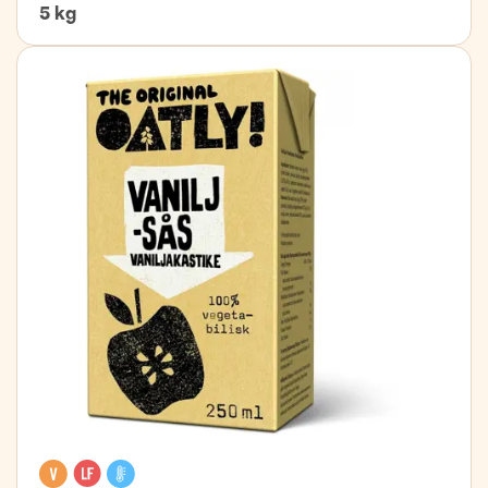
5 kg
Vegan
Lactose free
Cooler