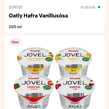
208021
In stock
Oatly Hafra Vanillusósa
250 ml
New