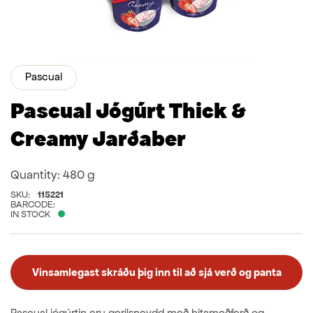
Pascual
Pascual Jógúrt Thick &
Creamy Jarðaber
Quantity:
480 g
SKU:
115221
BARCODE:
IN STOCK
Vinsamlegast skráðu þig inn til að sjá verð og panta
Pascual jógúrtin eru gerilsneydd með hitameðferð og