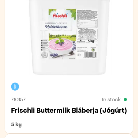
Cooler
710157
In stock
Frischli Buttermilk Bláberja (Jógúrt)
5 kg