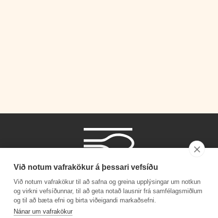
Við notum vafrakökur á þessari vefsíðu
Við notum vafrakökur til að safna og greina upplýsingar um notkun
og virkni vefsíðunnar, til að geta notað lausnir frá samfélagsmiðlum
og til að bæta efni og birta viðeigandi markaðsefni.
Phone number
Nánar um vafrakökur