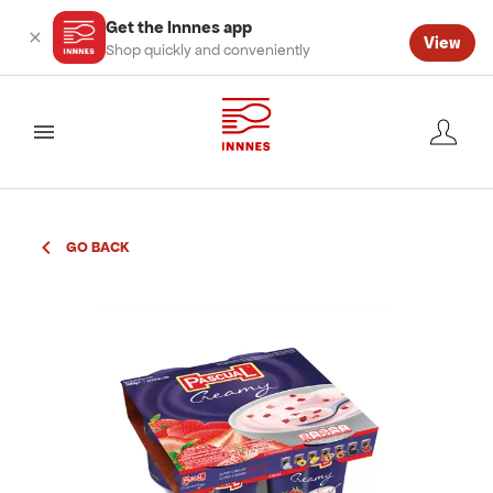
Get the Innnes app
View
Shop quickly and conveniently
valmynd
GO BACK