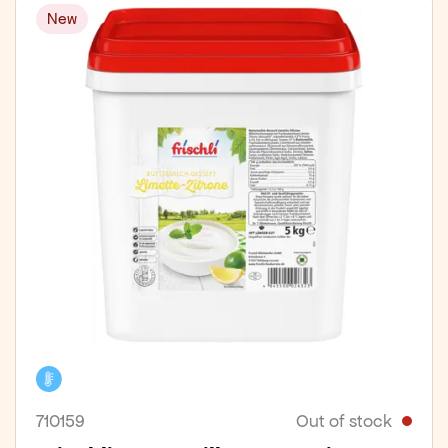
New
Cooler
710159
Out of stock