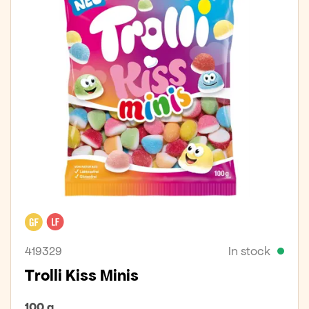
Gluten free
Lactose free
419329
In stock
Trolli Kiss Minis
100 g