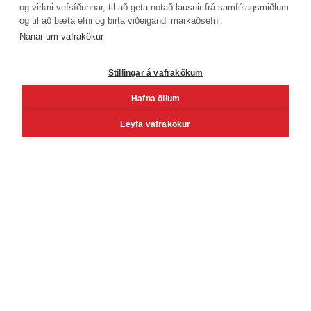
og virkni vefsíðunnar, til að geta notað lausnir frá samfélagsmiðlum
og til að bæta efni og birta viðeigandi markaðsefni.
Phone number
Nánar um vafrakökur
+354 530 4000
Stillingar á vafrakökum
Hafna öllum
Facebook
Youtube
Linkedin
Inst
Leyfa vafrakökur
Reykjavík
Korngarðar 3, 104 Reykjavík, Iceland
Mon - Fri 8 - 16
Sat 10 - 14