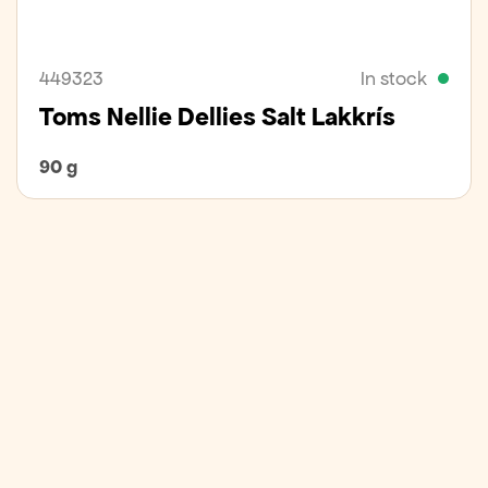
449323
In stock
Toms Nellie Dellies Salt Lakkrís
90 g