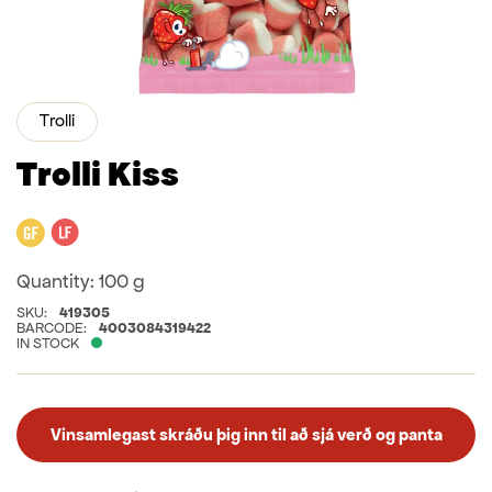
Trolli
Trolli Kiss
Gluten free
Lactose free
Quantity:
100 g
SKU:
419305
BARCODE:
4003084319422
IN STOCK
Vinsamlegast skráðu þig inn til að sjá verð og panta