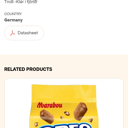
Trolli -Klár í fjörið!
COUNTRY
Germany
Datasheet
RELATED PRODUCTS