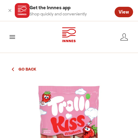
Get the Innnes app
View
Shop quickly and conveniently
valmynd
GO BACK