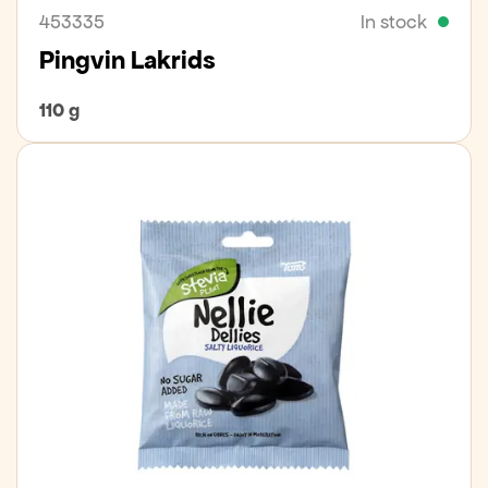
453335
In stock
Pingvin Lakrids
110 g