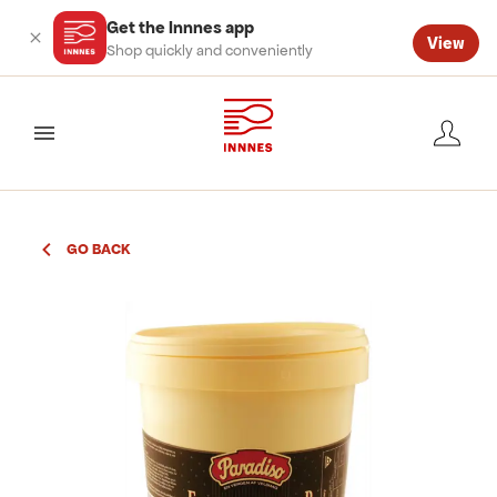
Get the Innnes app
View
Shop quickly and conveniently
valmynd
GO BACK