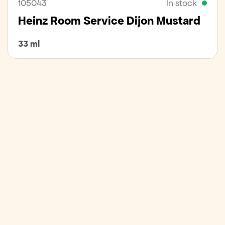
105043
In stock
Heinz Room Service Dijon Mustard
33 ml