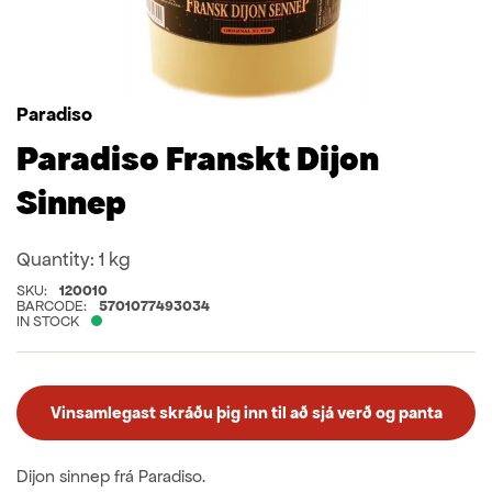
Paradiso
Paradiso Franskt Dijon
Sinnep
Quantity:
1 kg
SKU:
120010
BARCODE:
5701077493034
IN STOCK
Vinsamlegast skráðu þig inn til að sjá verð og panta
Dijon sinnep frá Paradiso.