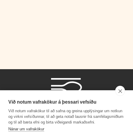
Við notum vafrakökur á þessari vefsíðu
Við notum vafrakökur til að safna og greina upplýsingar um notkun
og virkni vefsíðunnar, til að geta notað lausnir frá samfélagsmiðlum
og til að bæta efni og birta viðeigandi markaðsefni.
Phone number
Nánar um vafrakökur