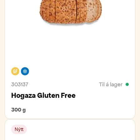
Glútenfrítt
Frystivara
303137
Til á lager
Hogaza Gluten Free
300 g
Nýtt