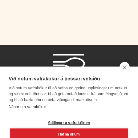
Við notum vafrakökur á þessari vefsíðu
Við notum vafrakökur til að safna og greina upplýsingar um notkun
og virkni vefsíðunnar, til að geta notað lausnir frá samfélagsmiðlum
og til að bæta efni og birta viðeigandi markaðsefni.
Símanúmer
Nánar um vafrakökur
530 4000
Stillingar á vafrakökum
Hafna öllum