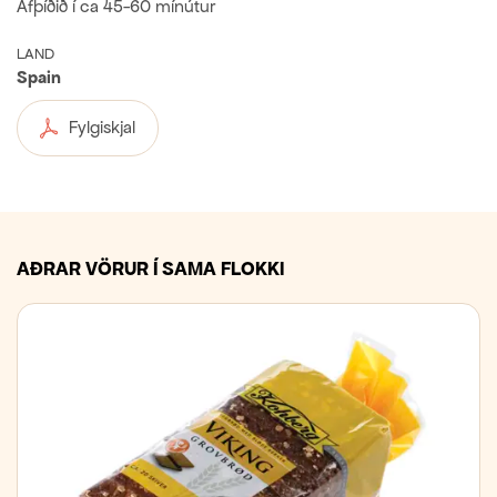
Afþíðið í ca 45-60 mínútur
LAND
Spain
Fylgiskjal
AÐRAR VÖRUR Í SAMA FLOKKI