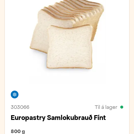
Frystivara
303066
Til á lager
Europastry Samlokubrauð Fínt
800 g