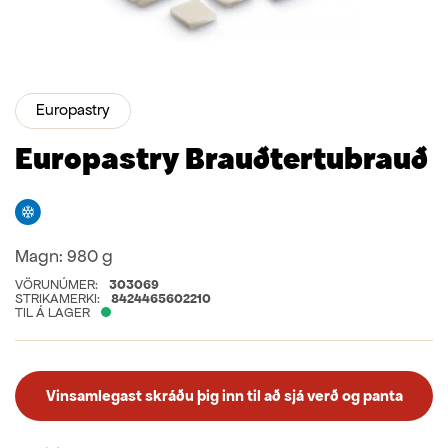
Europastry
Europastry Brauðtertubrauð
Frystivara
Magn:
980 g
VÖRUNÚMER:
303069
STRIKAMERKI:
8424465602210
TIL Á LAGER
Vinsamlegast skráðu þig inn til að sjá verð og panta