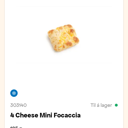
Frystivara
303140
Til á lager
4 Cheese Mini Focaccia