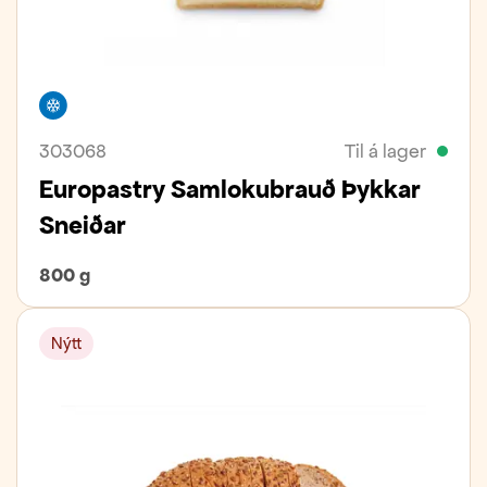
Frystivara
303068
Til á lager
Europastry Samlokubrauð Þykkar
Sneiðar
800 g
Nýtt