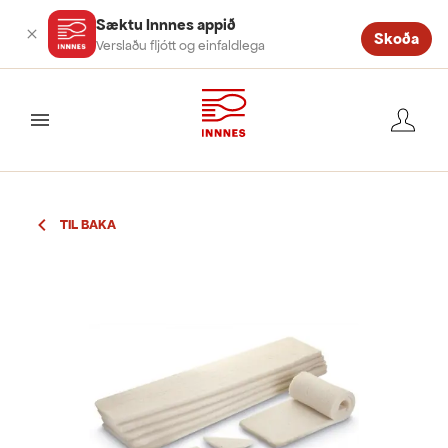
Sæktu Innnes appið
Skoða
Verslaðu fljótt og einfaldlega
valmynd
TIL BAKA