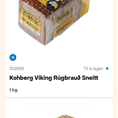
Frystivara
302186
Til á lager
Kohberg Viking Rúgbrauð Sneitt
1 kg