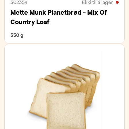
302354
Ekki til á lager
Mette Munk Planetbrød - Mix Of
Country Loaf
550 g