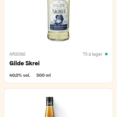
AR2092
Til á lager
Gilde Skrei
40,0% vol.
500 ml