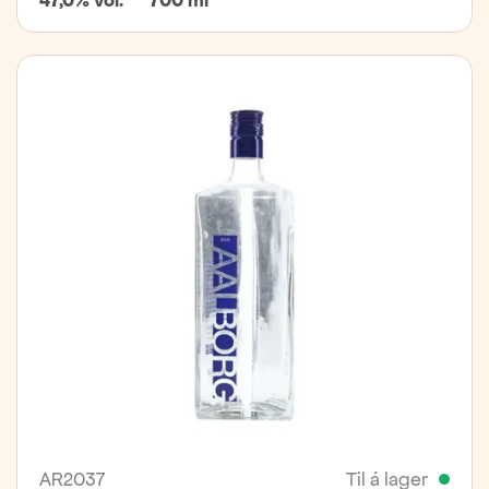
47,0% vol.
700 ml
AR2037
Til á lager