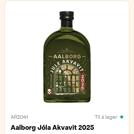
AR2041
Til á lager
Aalborg Jóla Akvavit 2025