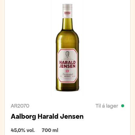
AR2070
Til á lager
Aalborg Harald Jensen
45,0% vol.
700 ml