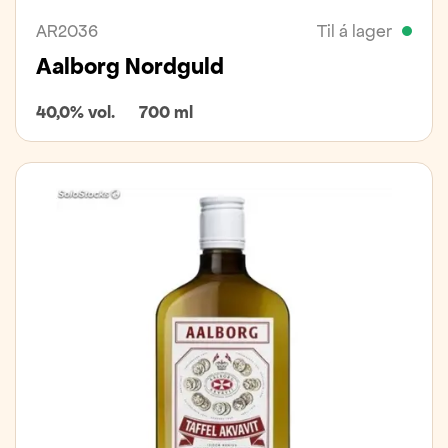
AR2036
Til á lager
Aalborg Nordguld
40,0% vol.
700 ml