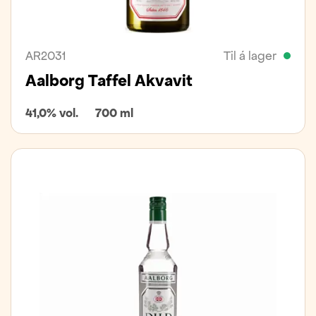
AR2031
Til á lager
Aalborg Taffel Akvavit
41,0% vol.
700 ml