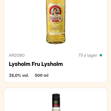
AR2080
Til á lager
Lysholm Fru Lysholm
38,0% vol.
500 ml