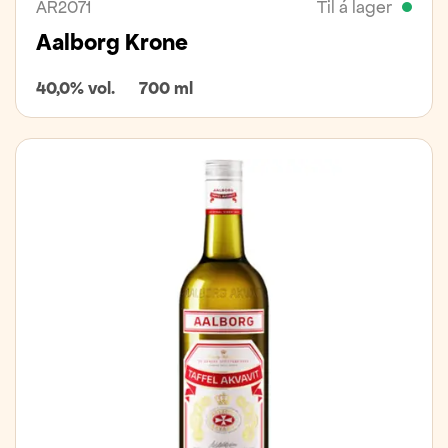
AR2071
Til á lager
Aalborg Krone
40,0% vol.
700 ml