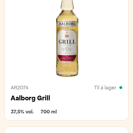
AR2074
Til á lager
Aalborg Grill
37,5% vol.
700 ml