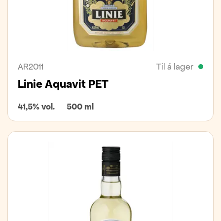
AR2011
Til á lager
Linie Aquavit PET
41,5% vol.
500 ml