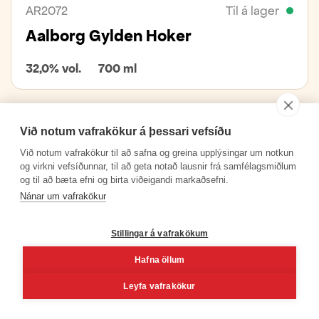
AR2072
Til á lager
Aalborg Gylden Hoker
32,0% vol.
700 ml
Við notum vafrakökur á þessari vefsíðu
Við notum vafrakökur til að safna og greina upplýsingar um notkun
og virkni vefsíðunnar, til að geta notað lausnir frá samfélagsmiðlum
og til að bæta efni og birta viðeigandi markaðsefni.
Nánar um vafrakökur
Stillingar á vafrakökum
Hafna öllum
Leyfa vafrakökur