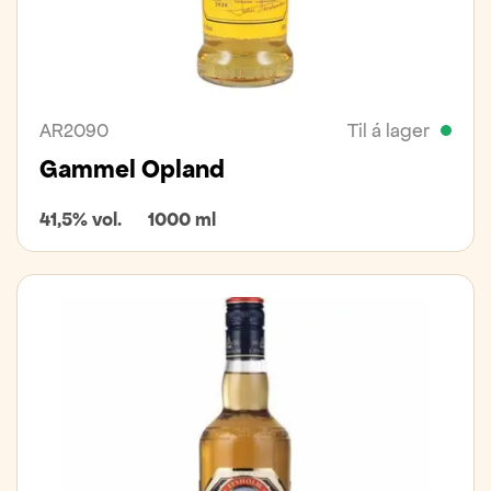
AR2090
Til á lager
Gammel Opland
41,5% vol.
1000 ml