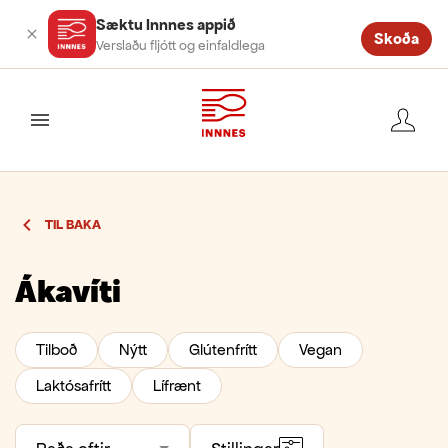
Sæktu Innnes appið
Skoða
Verslaðu fljótt og einfaldlega
valmynd
TIL BAKA
Ákavíti
Tilboð
Nýtt
Glútenfrítt
Vegan
Laktósafrítt
Lífrænt