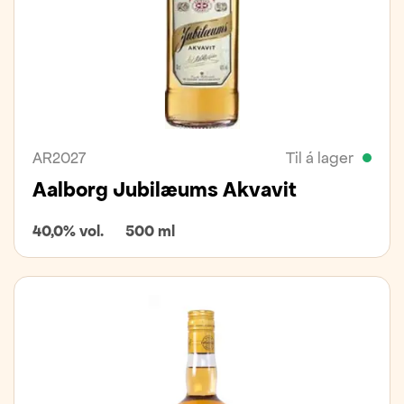
AR2027
Til á lager
Aalborg Jubilæums Akvavit
40,0% vol.
500 ml