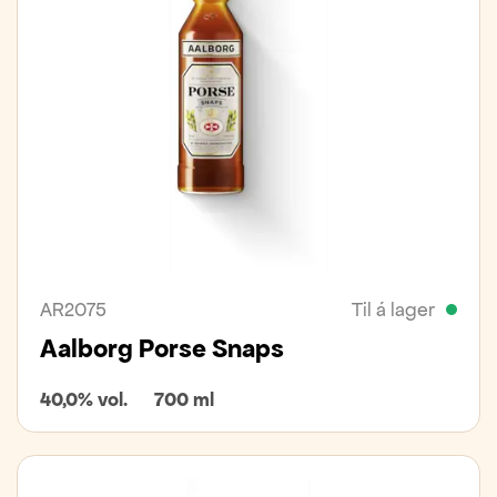
AR2075
Til á lager
Aalborg Porse Snaps
40,0% vol.
700 ml