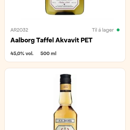
AR2032
Til á lager
Aalborg Taffel Akvavit PET
45,0% vol.
500 ml