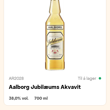
AR2028
Til á lager
Aalborg Jubilæums Akvavit
38,0% vol.
700 ml