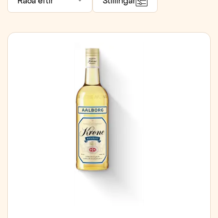
Raða eftir
Stillingar