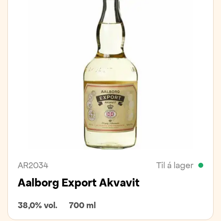
AR2034
Til á lager
Aalborg Export Akvavit
38,0% vol.
700 ml