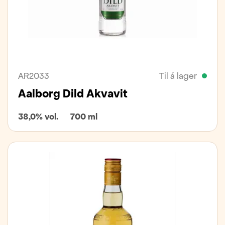
AR2033
Til á lager
Aalborg Dild Akvavit
38,0% vol.
700 ml