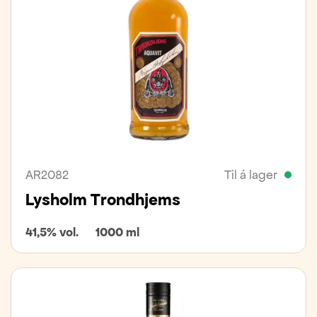
AR2082
Til á lager
Lysholm Trondhjems
41,5% vol.
1000 ml