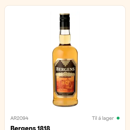
AR2094
Til á lager
Bergens 1818