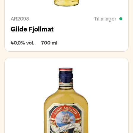
AR2093
Til á lager
Gilde Fjollmat
40,0% vol.
700 ml