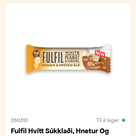
260310
Til á lager
Fulfil Hvítt Súkklaði, Hnetur Og