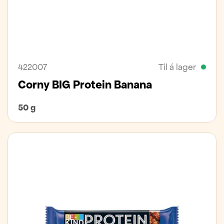
422007
Til á lager
Corny BIG Protein Banana
50 g