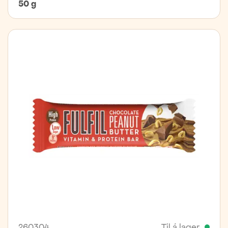
50 g
260304
Til á lager