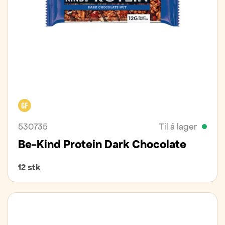
Glútenfrítt
530735
Til á lager
Be-Kind Protein Dark Chocolate
12 stk