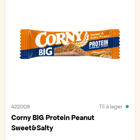
422008
Til á lager
Corny BIG Protein Peanut
Sweet&Salty