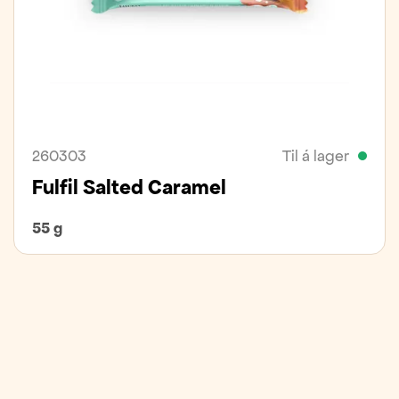
260303
Til á lager
Fulfil Salted Caramel
55 g