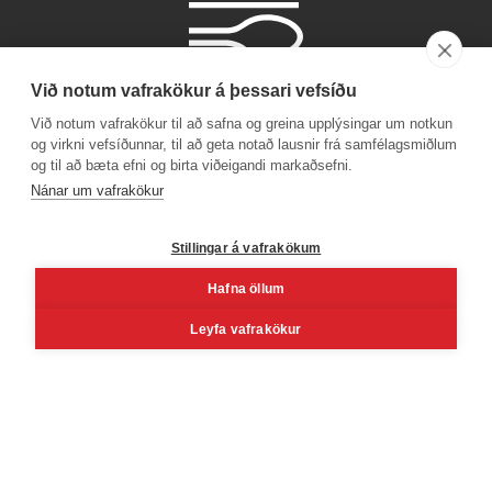
Við notum vafrakökur á þessari vefsíðu
Við notum vafrakökur til að safna og greina upplýsingar um notkun
og virkni vefsíðunnar, til að geta notað lausnir frá samfélagsmiðlum
og til að bæta efni og birta viðeigandi markaðsefni.
Símanúmer
Nánar um vafrakökur
530 4000
Stillingar á vafrakökum
Hafna öllum
Facebook
Youtube
Linkedin
Inst
Leyfa vafrakökur
Reykjavík
Korngarðar 3, 104 Reykjavík