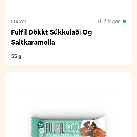
260311
Til á lager
Fulfil Dökkt Súkkulaði Og
Saltkaramella
55 g