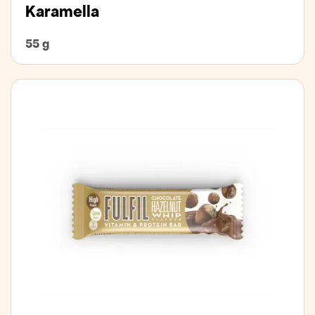
Karamella
55 g