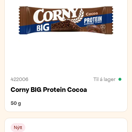
422006
Til á lager
Corny BIG Protein Cocoa
50 g
Nýtt