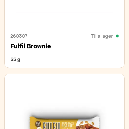
260307
Til á lager
Fulfil Brownie
55 g