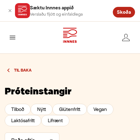
Sæktu Innnes appið
Skoða
Verslaðu fljótt og einfaldlega
valmynd
TIL BAKA
Próteinstangir
Tilboð
Nýtt
Glútenfrítt
Vegan
Laktósafrítt
Lífrænt