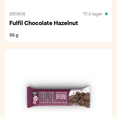
260306
Til á lager
Fulfil Chocolate Hazelnut
55 g