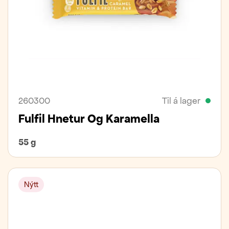
260300
Til á lager
Fulfil Hnetur Og Karamella
55 g
Nýtt