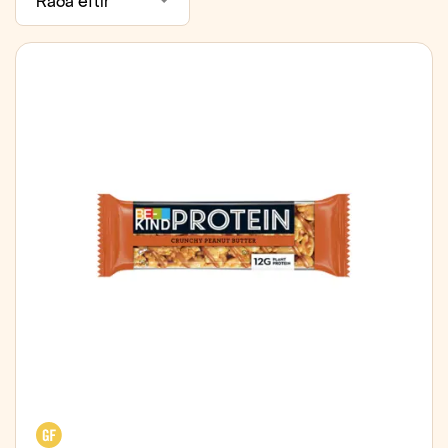
Raða eftir
Glútenfrítt