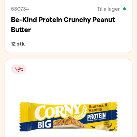
530734
Til á lager
Be-Kind Protein Crunchy Peanut
Butter
12 stk
Nýtt