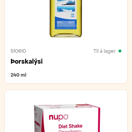
510610
Til á lager
Þorskalýsi
240 ml