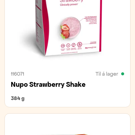
116071
Til á lager
Nupo Strawberry Shake
384 g