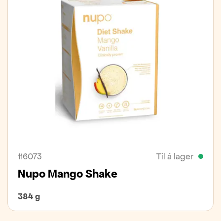
116073
Til á lager
Nupo Mango Shake
384 g