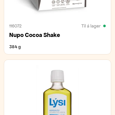
116072
Til á lager
Nupo Cocoa Shake
384 g