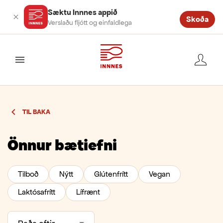
Sæktu Innnes appið
Skoða
Verslaðu fljótt og einfaldlega
valmynd
TIL BAKA
Önnur bætiefni
Tilboð
Nýtt
Glútenfrítt
Vegan
Laktósafrítt
Lífrænt