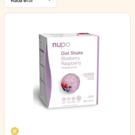
Raða eftir
Glútenfrítt