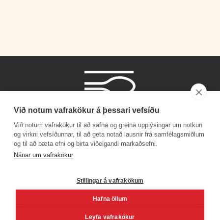
Við notum vafrakökur á þessari vefsíðu
Við notum vafrakökur til að safna og greina upplýsingar um notkun
og virkni vefsíðunnar, til að geta notað lausnir frá samfélagsmiðlum
og til að bæta efni og birta viðeigandi markaðsefni.
Símanúmer
Nánar um vafrakökur
530 4000
Stillingar á vafrakökum
Hafna öllum
Facebook
Youtube
Linkedin
Inst
Leyfa vafrakökur