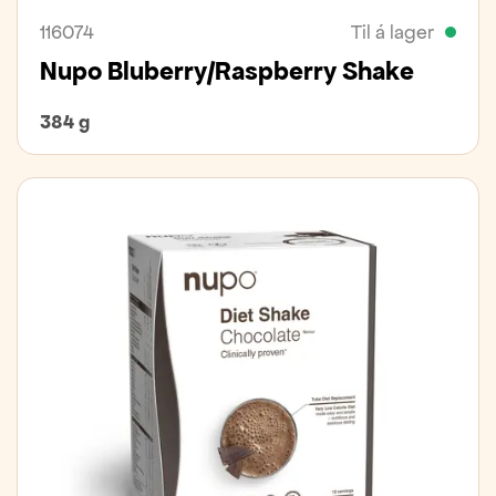
116074
Til á lager
Nupo Bluberry/Raspberry Shake
384 g