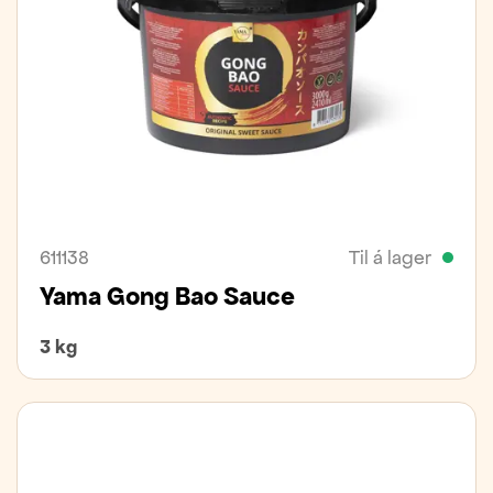
611138
Til á lager
Yama Gong Bao Sauce
3 kg