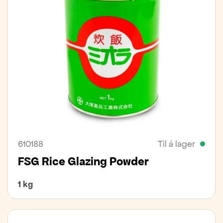
610188
Til á lager
FSG Rice Glazing Powder
1 kg