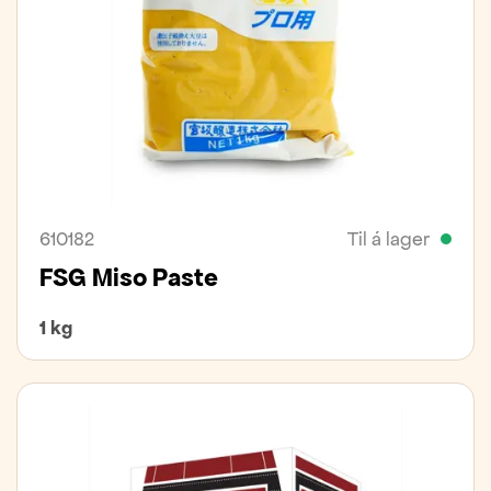
610182
Til á lager
FSG Miso Paste
1 kg