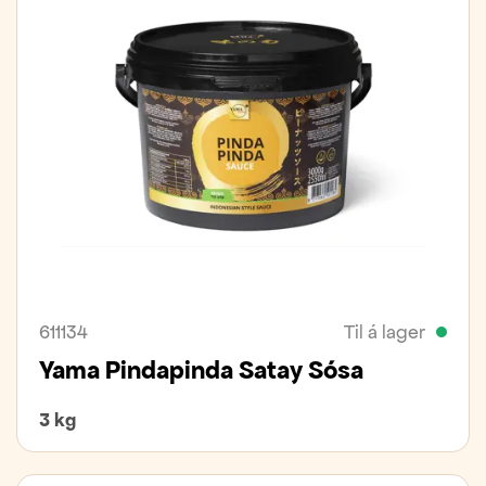
611134
Til á lager
Yama Pindapinda Satay Sósa
3 kg