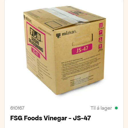
610167
Til á lager
FSG Foods Vinegar - JS-47