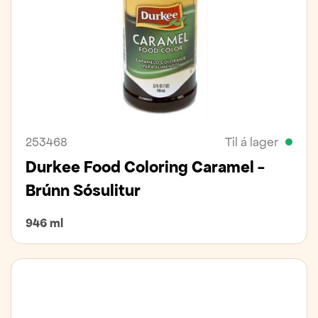
253468
Til á lager
Durkee Food Coloring Caramel -
Brúnn Sósulitur
946 ml