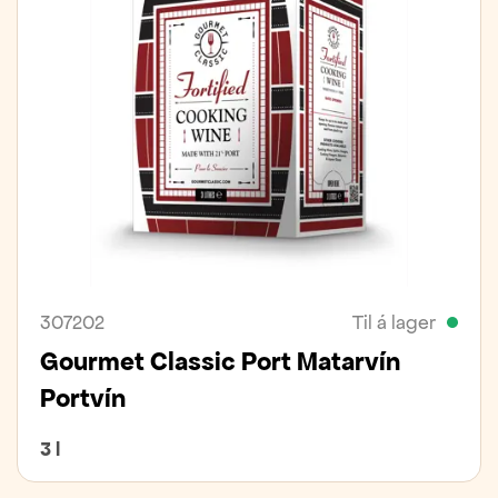
307202
Til á lager
Gourmet Classic Port Matarvín
Portvín
3 l