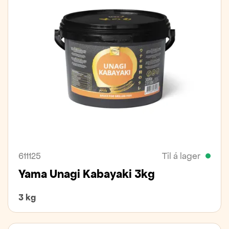
611125
Til á lager
Yama Unagi Kabayaki 3kg
3 kg