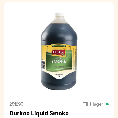
251293
Til á lager
Durkee Liquid Smoke