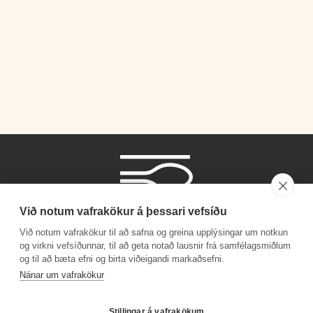
Við notum vafrakökur á þessari vefsíðu
Við notum vafrakökur til að safna og greina upplýsingar um notkun
og virkni vefsíðunnar, til að geta notað lausnir frá samfélagsmiðlum
og til að bæta efni og birta viðeigandi markaðsefni.
Símanúmer
Nánar um vafrakökur
530 4000
Stillingar á vafrakökum