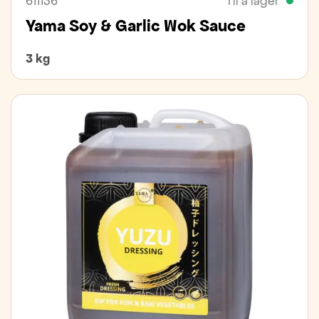
611136
Til á lager
Yama Soy & Garlic Wok Sauce
3 kg