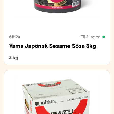
611124
Til á lager
Yama Japönsk Sesame Sósa 3kg
3 kg