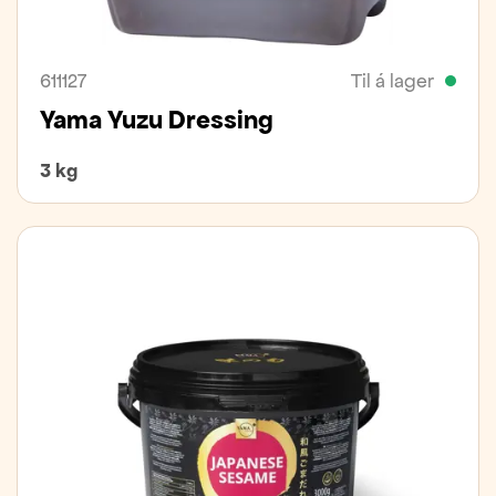
611127
Til á lager
Yama Yuzu Dressing
3 kg