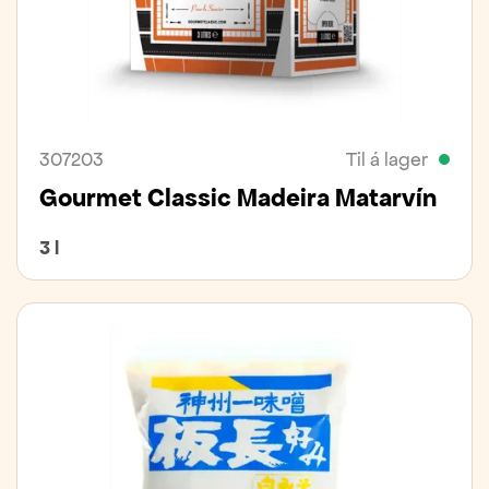
307203
Til á lager
Gourmet Classic Madeira Matarvín
3 l