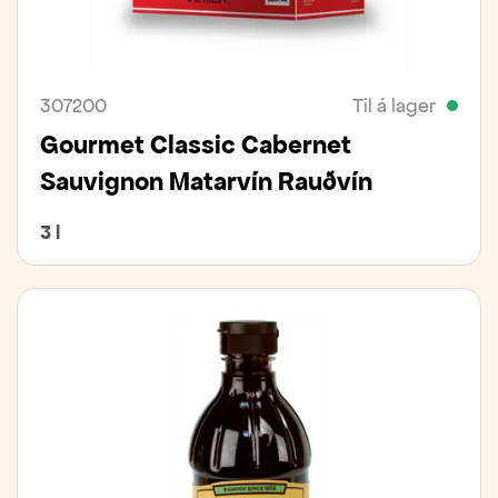
307200
Til á lager
Gourmet Classic Cabernet
Sauvignon Matarvín Rauðvín
3 l