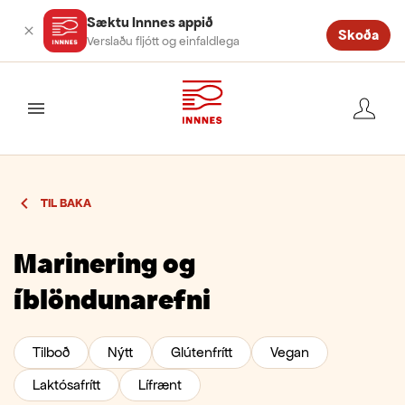
Sæktu Innnes appið
Skoða
Verslaðu fljótt og einfaldlega
valmynd
TIL BAKA
Marinering og
íblöndunarefni
Tilboð
Nýtt
Glútenfrítt
Vegan
Laktósafrítt
Lífrænt