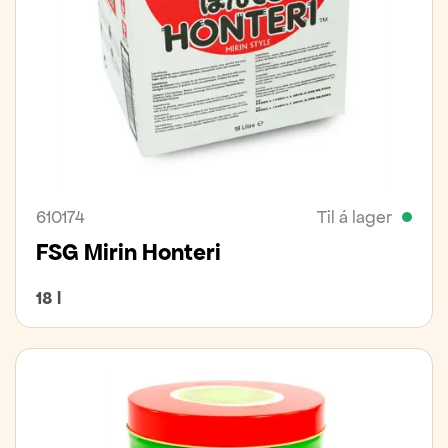
610174
Til á lager
FSG Mirin Honteri
18 l