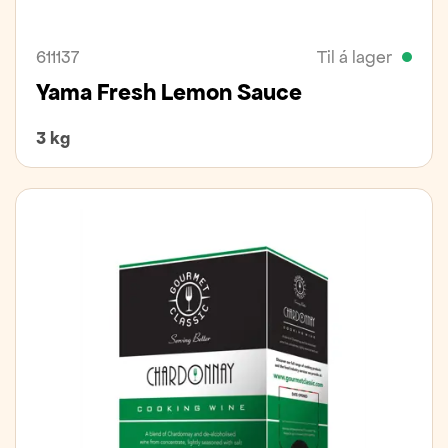
611137
Til á lager
Yama Fresh Lemon Sauce
3 kg