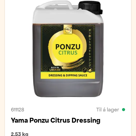
611128
Til á lager
Yama Ponzu Citrus Dressing
2,53 kg