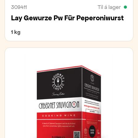
309411
Til á lager
Lay Gewurze Pw Für Peperoniwurst
1 kg