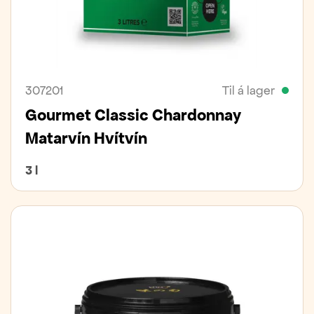
307201
Til á lager
Gourmet Classic Chardonnay
Matarvín Hvítvín
3 l