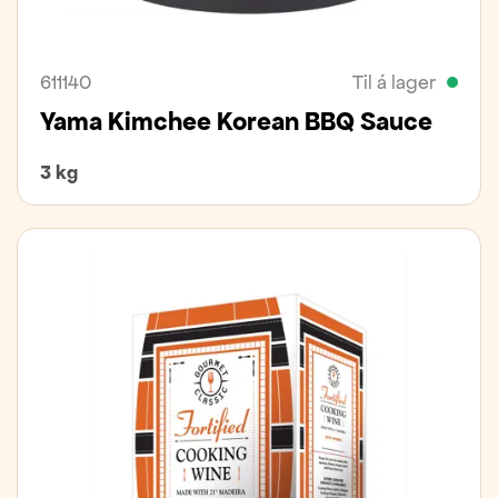
611140
Til á lager
Yama Kimchee Korean BBQ Sauce
3 kg