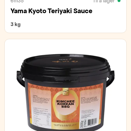
611135
Til á lager
Yama Kyoto Teriyaki Sauce
3 kg