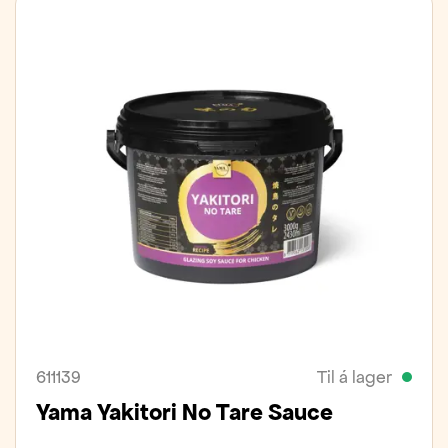
611139
Til á lager
Yama Yakitori No Tare Sauce