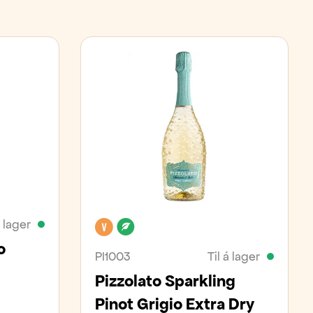
á lager
Vegan
Lífrænt
o
PI1003
Til á lager
Pizzolato Sparkling
Pinot Grigio Extra Dry