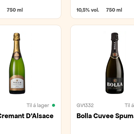
750 ml
10,5% vol.
750 ml
Til á lager
GV1332
Til 
Cremant D'Alsace
Bolla Cuvee Spum