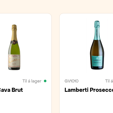
Til á lager
GV1010
Til 
ava Brut
Lamberti Prosecc