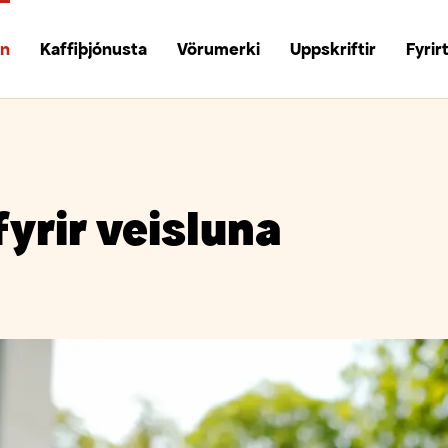
un
Kaffiþjónusta
Vörumerki
Uppskriftir
Fyrir
fyrir veisluna