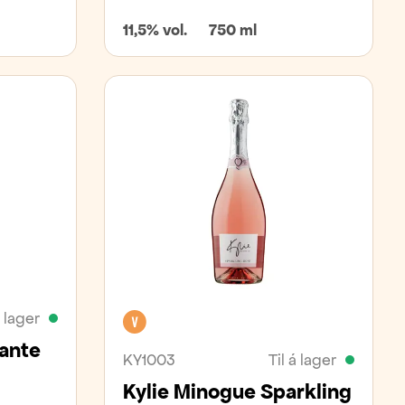
11,5% vol.
750 ml
á lager
Vegan
ante
KY1003
Til á lager
Kylie Minogue Sparkling