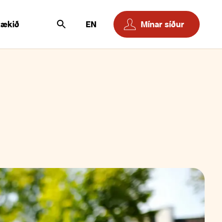
tækið
EN
Mínar síður