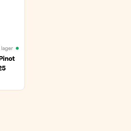
á lager
Pinot
25