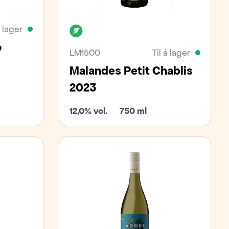
á lager
Lífrænt
o
LM1500
Til á lager
Malandes Petit Chablis
2023
12,0% vol.
750 ml