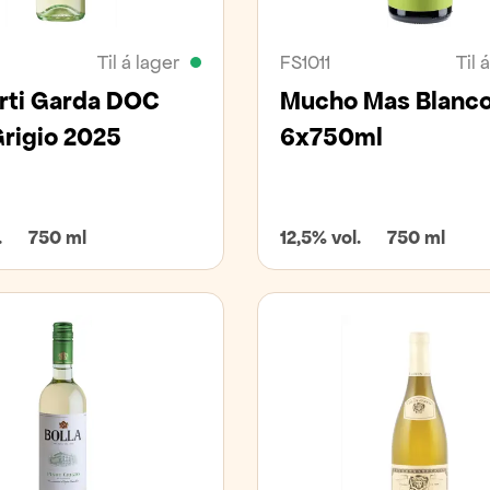
Til á lager
FS1011
Til 
rti Garda DOC
Mucho Mas Blanc
Grigio 2025
6x750ml
.
750 ml
12,5% vol.
750 ml