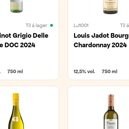
Til á lager
LJ1001
Til 
inot Grigio Delle
Louis Jadot Bour
ie DOC 2024
Chardonnay 2024
.
750 ml
12,5% vol.
750 ml