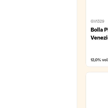
GV1329
Bolla P
Venez
12,0% vol