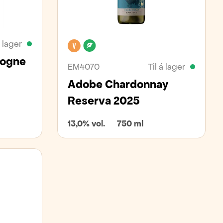
á lager
Vegan
Lífrænt
gogne
EM4070
Til á lager
Adobe Chardonnay
Reserva 2025
13,0% vol.
750 ml