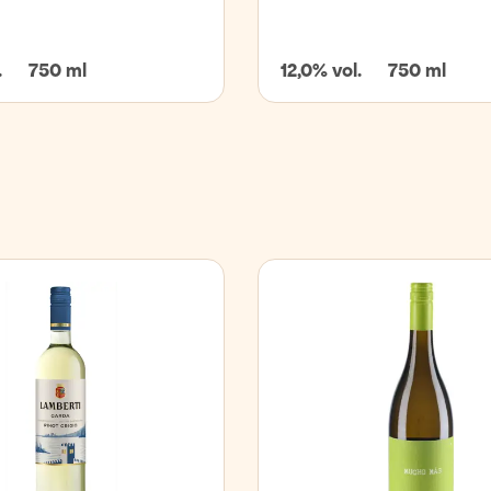
.
750 ml
12,0% vol.
750 ml