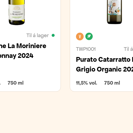
Til á lager
Vegan
Lífrænt
e La Moriniere
TWP1001
Til 
onnay 2024
Purato Catarratto 
Grigio Organic 20
.
750 ml
11,5% vol.
750 ml