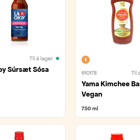
Til á lager
Vegan
oy Súrsæt Sósa
610178
Til 
Yama Kimchee Ba
Vegan
750 ml