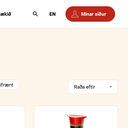
tækið
EN
Mínar síður
ífrænt
Raða eftir