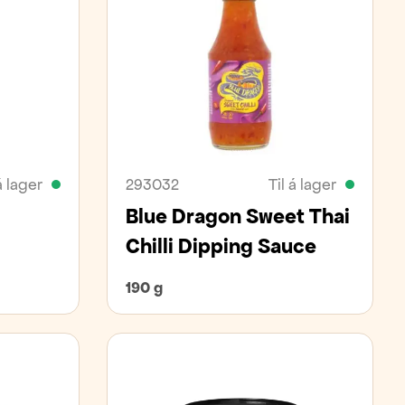
á lager
293032
Til á lager
Blue Dragon Sweet Thai
Chilli Dipping Sauce
190 g