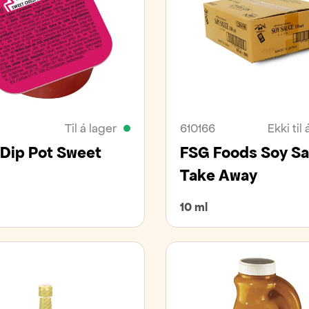
Til á lager
610166
Ekki til 
 Dip Pot Sweet
FSG Foods Soy S
Take Away
10 ml