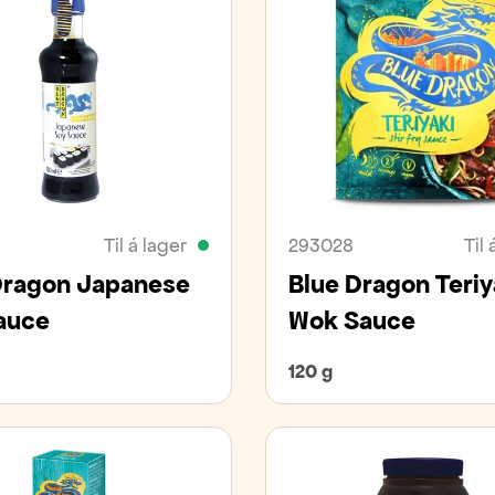
Til á lager
293028
Til 
Dragon Japanese
Blue Dragon Teriy
auce
Wok Sauce
120 g