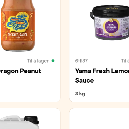
Til á lager
611137
Til 
Dragon Peanut
Yama Fresh Lemo
Sauce
3 kg