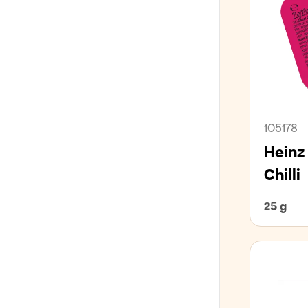
105178
Heinz
Chilli
25 g