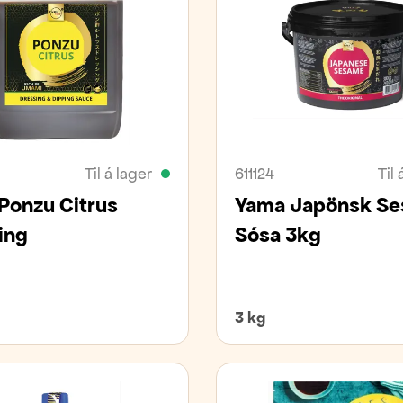
Til á lager
611124
Til 
Ponzu Citrus
Yama Japönsk S
ing
Sósa 3kg
3 kg