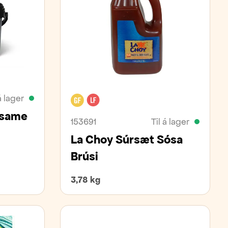
á lager
Glútenfrítt
Laktósafrítt
esame
153691
Til á lager
La Choy Súrsæt Sósa
Brúsi
3,78 kg