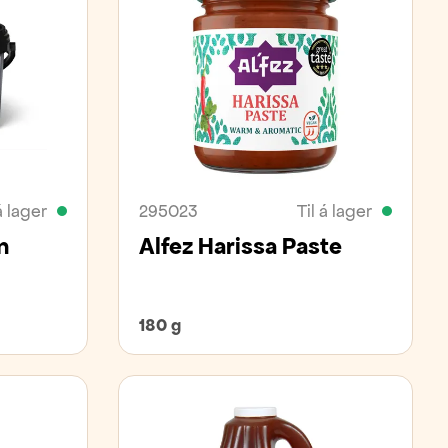
á lager
295023
Til á lager
n
Alfez Harissa Paste
180 g