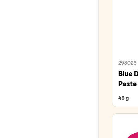
293026
Blue 
Paste
45 g