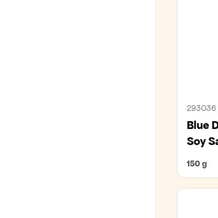
GLÚTENFRÍTT
DE CECCO SUMARTILBOÐ
293036
Blue 
Soy S
150 g