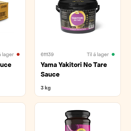
á lager
611139
Til á lager
auce
Yama Yakitori No Tare
Sauce
3 kg