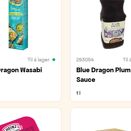
Til á lager
293054
Til 
Dragon Wasabi
Blue Dragon Plum
Sauce
1 l