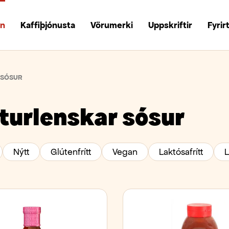
un
Kaffiþjónusta
Vörumerki
Uppskriftir
Fyrir
SÓSUR
turlenskar sósur
Nýtt
Glútenfrítt
Vegan
Laktósafrítt
L