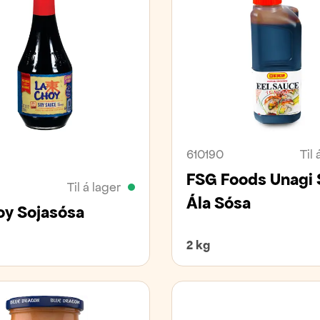
nfrítt
Laktósafrítt
610190
Til 
FSG Foods Unagi 
Til á lager
Ála Sósa
oy Sojasósa
2 kg