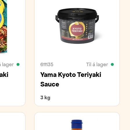
á lager
611135
Til á lager
aki
Yama Kyoto Teriyaki
Sauce
3 kg