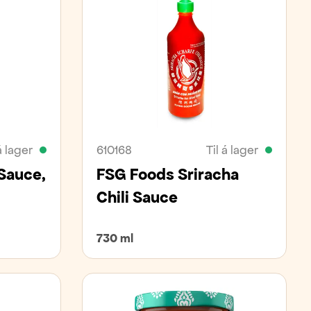
á lager
610168
Til á lager
Sauce,
FSG Foods Sriracha
Chili Sauce
730 ml