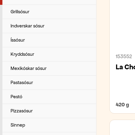
Tómatvörur
Kaffitengdar rekstrarvörur
Humar
Grillsósur
Túnfiskur
Ýmsar rekstrarvörur
Hörpuskel, kræklingur og fleira
Indverskar sósur
Reyktur og grafinn fiskur
Íssósur
Rækjur
Kryddsósur
153552
La Ch
Tilbúnir sjávarréttir og soð
Mexikóskar sósur
Túnfiskur, surimi og sushi
Pastasósur
Þorskur, ýsa og fleira
Pestó
420 g
Pizzasósur
Sinnep