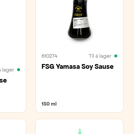
610274
Til á lager
FSG Yamasa Soy Sause
á lager
se
150 ml