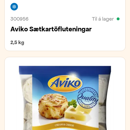
Frystivara
300956
Til á lager
Aviko Sætkartöfluteningar
2,5 kg