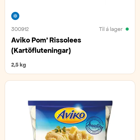
Frystivara
300912
Til á lager
Aviko Pom' Rissolees
(Kartöfluteningar)
2,5 kg