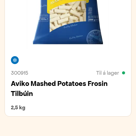
Frystivara
300915
Til á lager
Aviko Mashed Potatoes Frosin
Tilbúin
2,5 kg