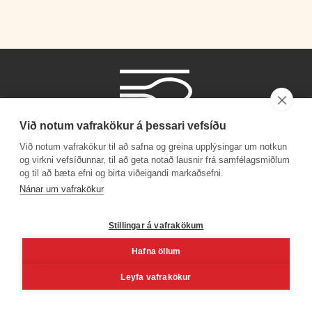
Við notum vafrakökur á þessari vefsíðu
Við notum vafrakökur til að safna og greina upplýsingar um notkun
og virkni vefsíðunnar, til að geta notað lausnir frá samfélagsmiðlum
og til að bæta efni og birta viðeigandi markaðsefni.
Símanúmer
Nánar um vafrakökur
530 4000
Stillingar á vafrakökum
Hafna öllum
Facebook
Youtube
Linkedin
Inst
Leyfa vafrakökur