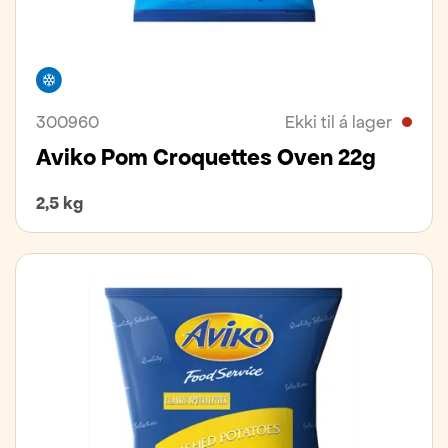
Frystivara
300960
Ekki til á lager
Aviko Pom Croquettes Oven 22g
2,5 kg