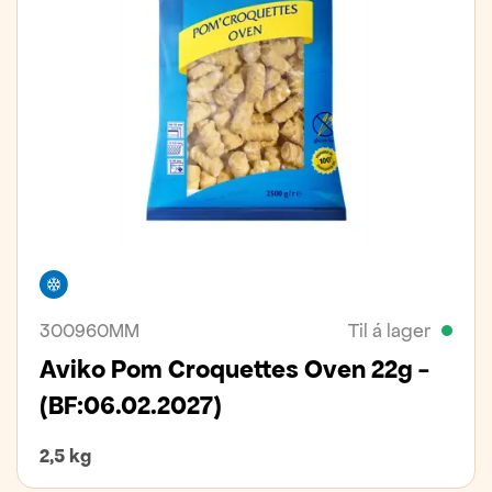
Frystivara
300960MM
Til á lager
Aviko Pom Croquettes Oven 22g -
(BF:06.02.2027)
2,5 kg