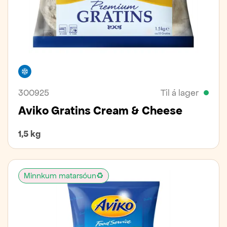
Frystivara
300925
Til á lager
Aviko Gratins Cream & Cheese
1,5 kg
Minnkum matarsóun♻️