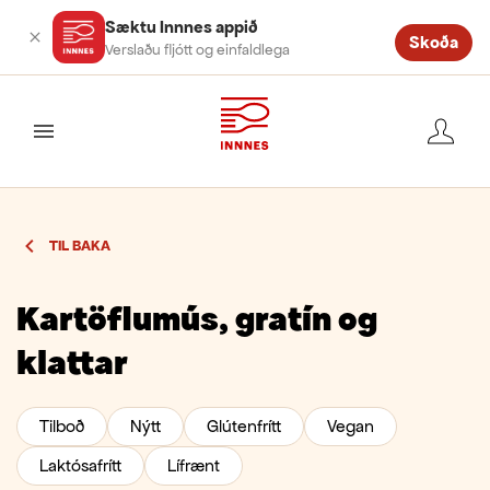
Sæktu Innnes appið
Skoða
Verslaðu fljótt og einfaldlega
valmynd
TIL BAKA
Kartöflumús, gratín og
klattar
Tilboð
Nýtt
Glútenfrítt
Vegan
Laktósafrítt
Lífrænt