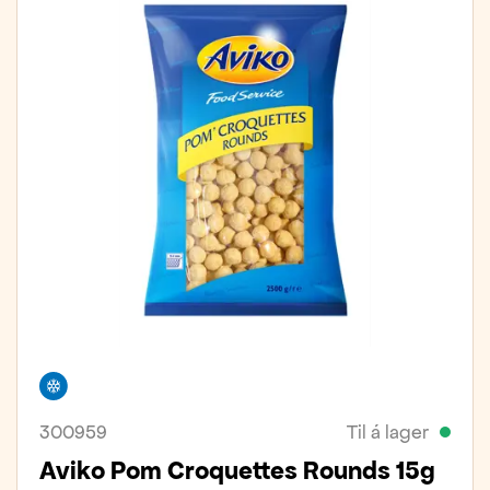
Frystivara
300959
Til á lager
Aviko Pom Croquettes Rounds 15g