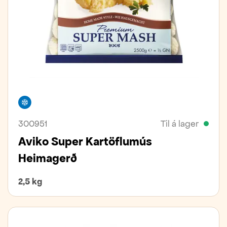
Frystivara
300951
Til á lager
Aviko Super Kartöflumús
Heimagerð
2,5 kg