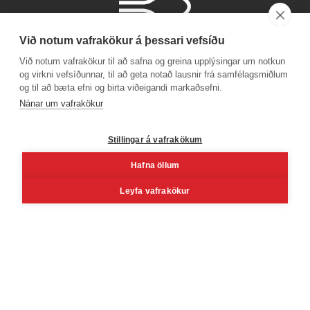
Við notum vafrakökur á þessari vefsíðu
Við notum vafrakökur til að safna og greina upplýsingar um notkun
og virkni vefsíðunnar, til að geta notað lausnir frá samfélagsmiðlum
og til að bæta efni og birta viðeigandi markaðsefni.
Símanúmer
Nánar um vafrakökur
530 4000
Stillingar á vafrakökum
Hafna öllum
Facebook
Youtube
Linkedin
Inst
Leyfa vafrakökur
Reykjavík
Korngarðar 3, 104 Reykjavík