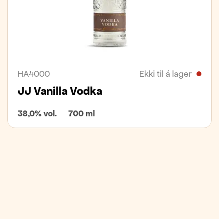
HA4000
Ekki til á lager
JJ Vanilla Vodka
38,0% vol.
700 ml