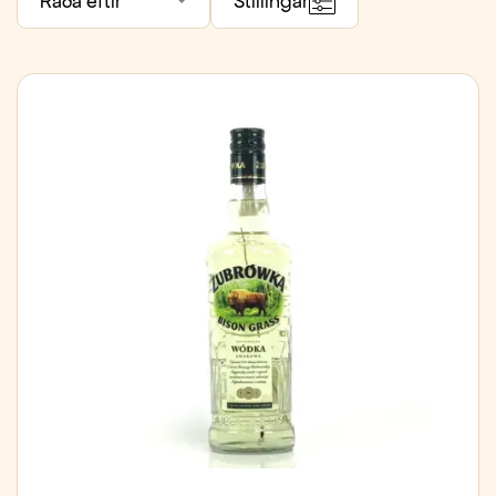
Raða eftir
Stillingar