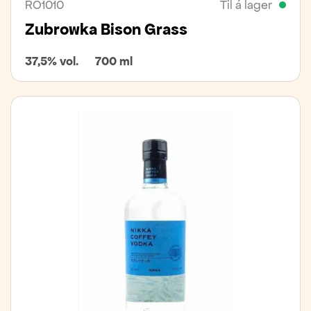
RO1010
Til á lager
Zubrowka Bison Grass
37,5% vol.
700 ml