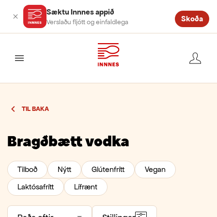
Sæktu Innnes appið
Skoða
Verslaðu fljótt og einfaldlega
valmynd
TIL BAKA
Bragðbætt vodka
Tilboð
Nýtt
Glútenfrítt
Vegan
Laktósafrítt
Lífrænt