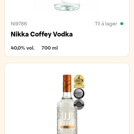
NI9786
Til á lager
Nikka Coffey Vodka
40,0% vol.
700 ml