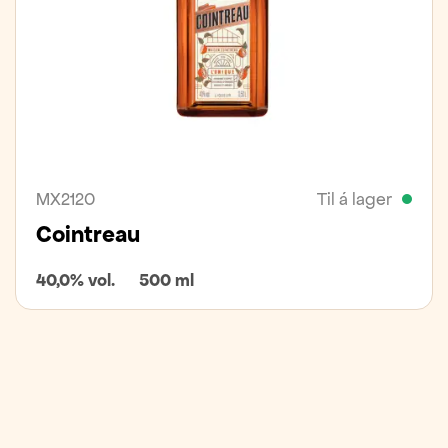
MX2120
Til á lager
Cointreau
40,0% vol.
500 ml