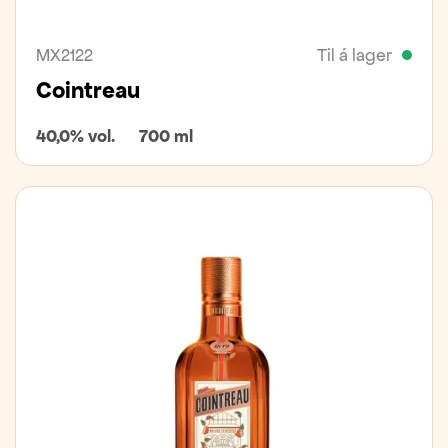
MX2122
Til á lager
Cointreau
40,0% vol.
700 ml