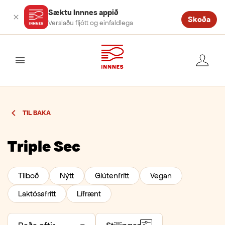
Sæktu Innnes appið
Skoða
Verslaðu fljótt og einfaldlega
valmynd
TIL BAKA
Triple Sec
Tilboð
Nýtt
Glútenfrítt
Vegan
Laktósafrítt
Lífrænt