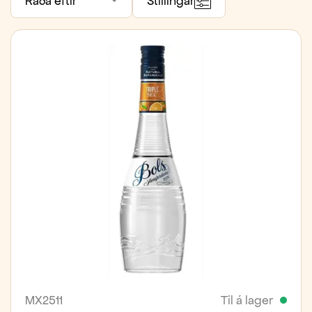
Raða eftir
Stillingar
MX2511
Til á lager