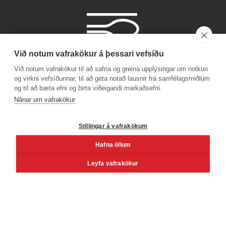
Við notum vafrakökur á þessari vefsíðu
Við notum vafrakökur til að safna og greina upplýsingar um notkun
og virkni vefsíðunnar, til að geta notað lausnir frá samfélagsmiðlum
og til að bæta efni og birta viðeigandi markaðsefni.
Símanúmer
Nánar um vafrakökur
530 4000
Stillingar á vafrakökum
Hafna öllum
Facebook
Youtube
Linkedin
Inst
Leyfa vafrakökur
Reykjavík