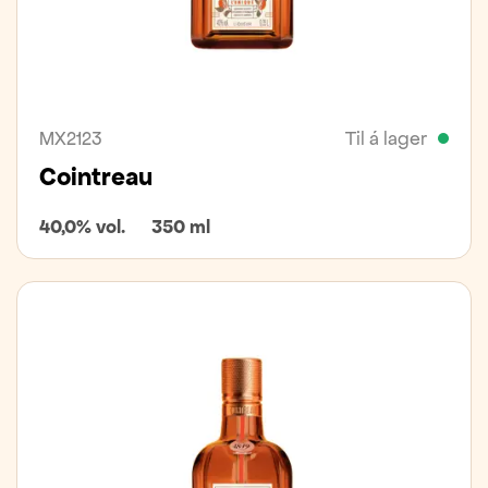
MX2123
Til á lager
Cointreau
40,0% vol.
350 ml