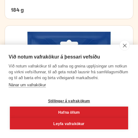
184 g
Við notum vafrakökur á þessari vefsíðu
Við notum vafrakökur til að safna og greina upplýsingar um notkun
og virkni vefsíðunnar, til að geta notað lausnir frá samfélagsmiðlum
og til að bæta efni og birta viðeigandi markaðsefni.
Nánar um vafrakökur
Stillingar á vafrakökum
Hafna öllum
Leyfa vafrakökur