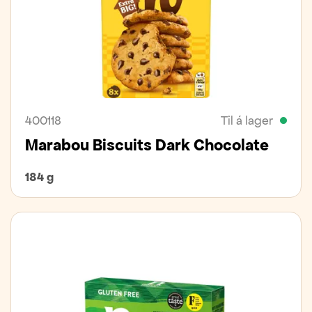
400118
Til á lager
Marabou Biscuits Dark Chocolate
184 g