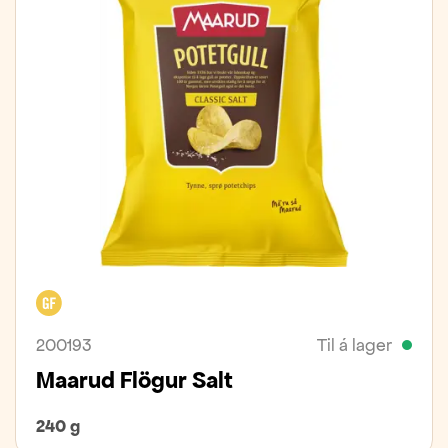
Glútenfrítt
200193
Til á lager
Maarud Flögur Salt
240 g