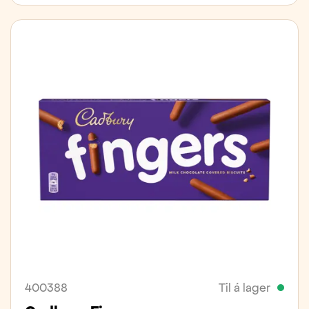
400388
Til á lager