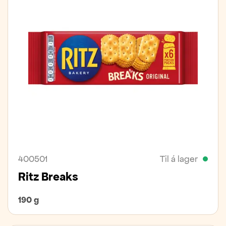
400501
Til á lager
Ritz Breaks
190 g