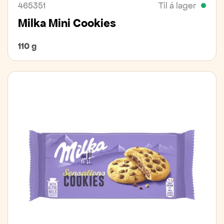
465351
Til á lager
Milka Mini Cookies
110 g