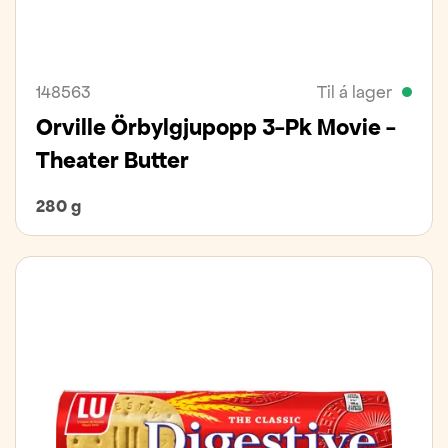
148563
Til á lager
Orville Örbylgjupopp 3-Pk Movie -
Theater Butter
280 g