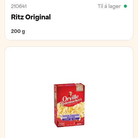
210641
Til á lager
Ritz Original
200 g