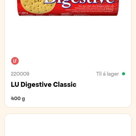
Laktósafrítt
220009
Til á lager
LU Digestive Classic
400 g