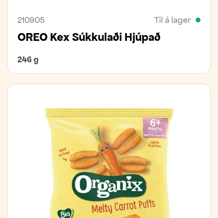
210905
Til á lager
OREO Kex Súkkulaði Hjúpað
246 g