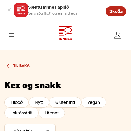
Sæktu Innnes appið
Skoða
Verslaðu fljótt og einfaldlega
valmynd
TIL BAKA
Kex og snakk
Tilboð
Nýtt
Glútenfrítt
Vegan
Laktósafrítt
Lífrænt