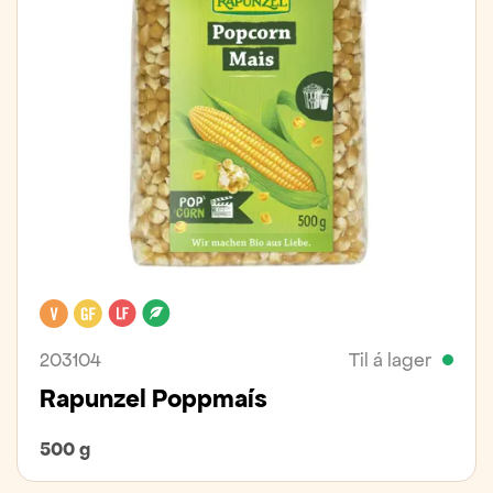
Vegan
Glútenfrítt
Laktósafrítt
Lífrænt
203104
Til á lager
Rapunzel Poppmaís
500 g