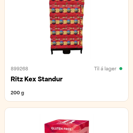
899268
Til á lager
Ritz Kex Standur
200 g