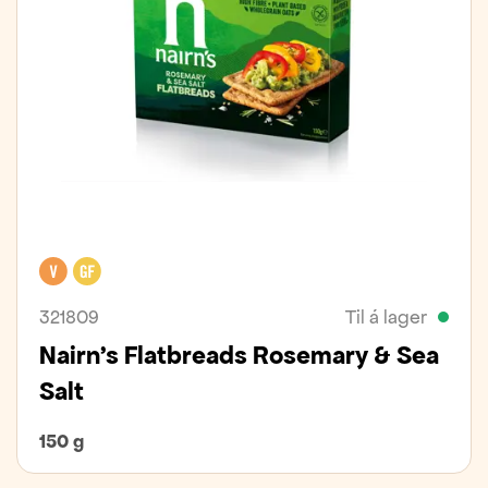
Vegan
Glútenfrítt
321809
Til á lager
Nairn’s Flatbreads Rosemary & Sea
Salt
150 g