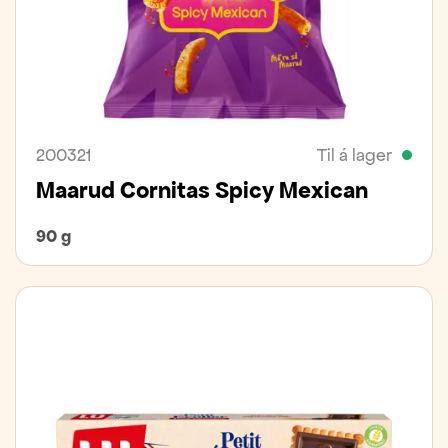
200321
Til á lager
Maarud Cornitas Spicy Mexican
90 g