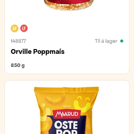
Glútenfrítt
Laktósafrítt
148877
Til á lager
Orville Poppmaís
850 g