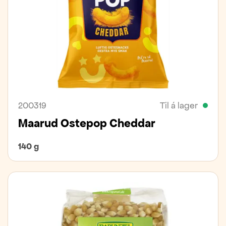
200319
Til á lager
Maarud Ostepop Cheddar
140 g