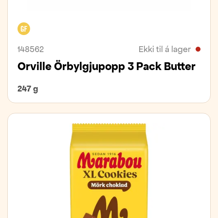
Glútenfrítt
148562
Ekki til á lager
Orville Örbylgjupopp 3 Pack Butter
247 g