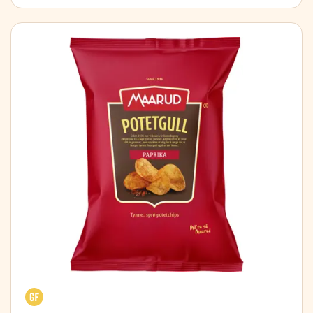
Glútenfrítt