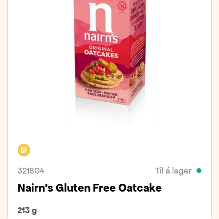
Glútenfrítt
321804
Til á lager
Nairn’s Gluten Free Oatcake
213 g