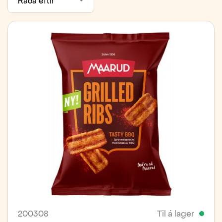
Raða eftir
200308
Til á lager