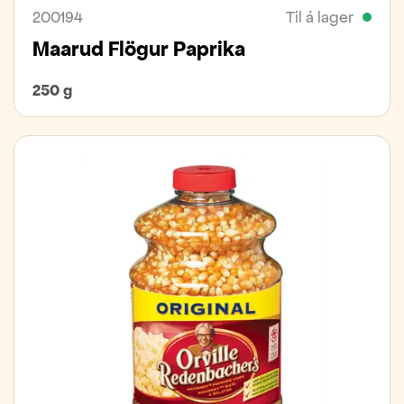
200194
Til á lager
Maarud Flögur Paprika
250 g