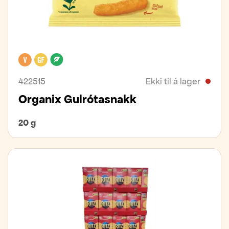
Vegan
Glútenfrítt
Lífrænt
422515
Ekki til á lager
Organix Gulrótasnakk
20 g