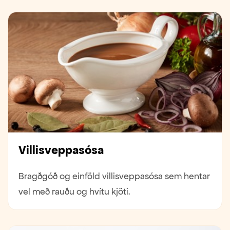
Villisveppasósa
Bragðgóð og einföld villisveppasósa sem hentar
vel með rauðu og hvítu kjöti.