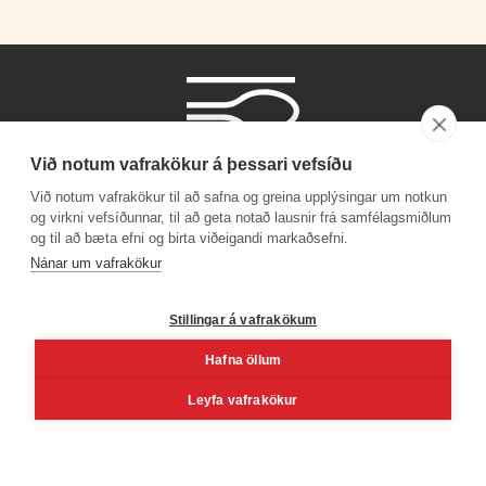
Við notum vafrakökur á þessari vefsíðu
Við notum vafrakökur til að safna og greina upplýsingar um notkun
og virkni vefsíðunnar, til að geta notað lausnir frá samfélagsmiðlum
og til að bæta efni og birta viðeigandi markaðsefni.
Símanúmer
Nánar um vafrakökur
530 4000
Stillingar á vafrakökum
Hafna öllum
Facebook
Youtube
Linkedin
Inst
Leyfa vafrakökur