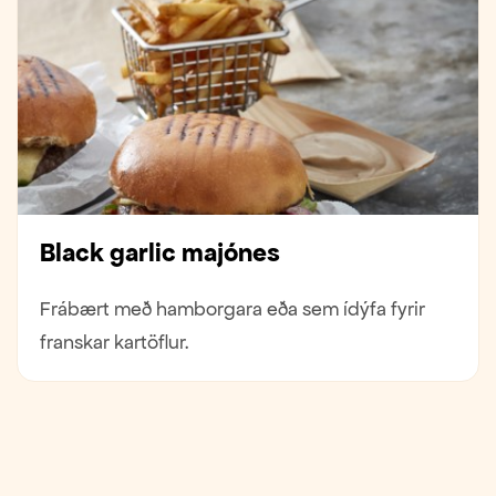
Black garlic majónes
Frábært með hamborgara eða sem ídýfa fyrir
franskar kartöflur.