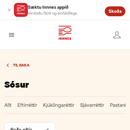
Sæktu Innnes appið
Skoða
Verslaðu fljótt og einfaldlega
valmynd
TIL BAKA
Sósur
Allt
Eftirréttir
Kjúklingaréttir
Sjávarréttir
Pastarétt
Raða eftir