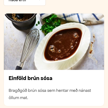
Einföld brún sósa
Bragðgóð brún sósa sem hentar með nánast
öllum mat.