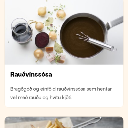
Rauðvínssósa
Bragðgóð og einföld rauðvínssósa sem hentar
vel með rauðu og hvítu kjöti.