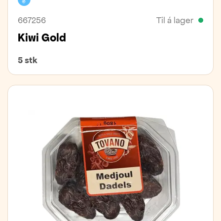
667256
Til á lager
Kiwi Gold
5 stk