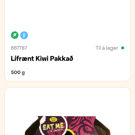
Lífrænt
Kælivara
667787
Til á lager
Lífrænt Kiwi Pakkað
500 g