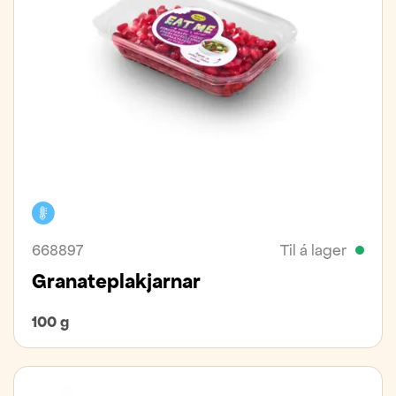
Kælivara
668897
Til á lager
Granateplakjarnar
100 g