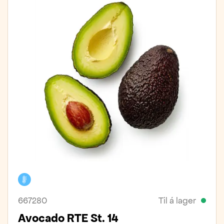
Kælivara
667280
Til á lager
Avocado RTE St. 14