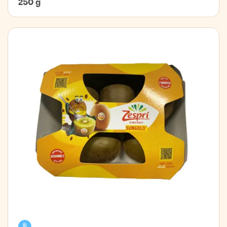
250 g
Kælivara