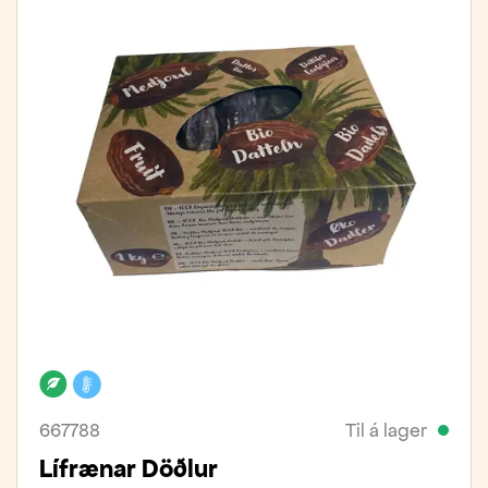
Lífrænt
Kælivara
667788
Til á lager
Lífrænar Döðlur