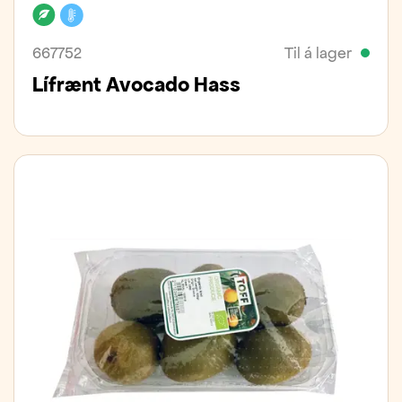
Lífrænt
Kælivara
667752
Til á lager
Lífrænt Avocado Hass