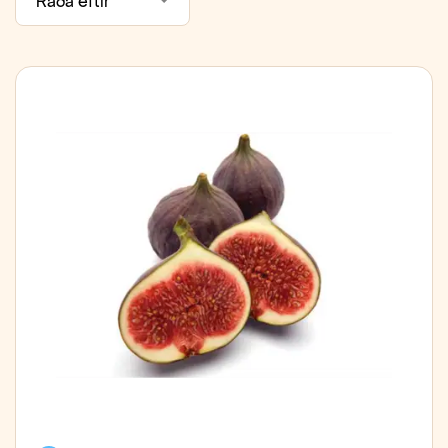
Raða eftir