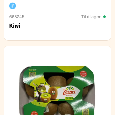
Kælivara
668245
Til á lager
Kiwi