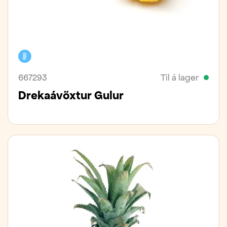
Kælivara
667293
Til á lager
Drekaávöxtur Gulur