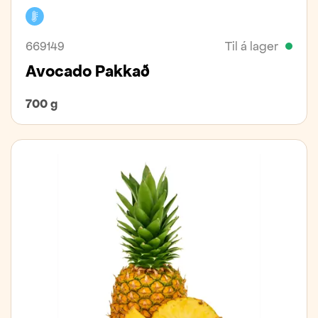
Kælivara
669149
Til á lager
Avocado Pakkað
700 g