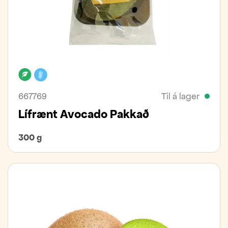
Lífrænt
Kælivara
667769
Til á lager
Lífrænt Avocado Pakkað
300 g