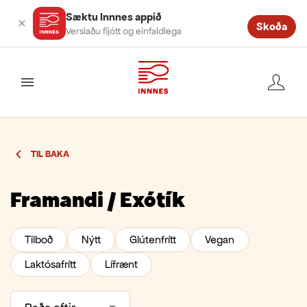
Sæktu Innnes appið
Skoða
Verslaðu fljótt og einfaldlega
valmynd
TIL BAKA
Framandi / Exótík
Tilboð
Nýtt
Glútenfrítt
Vegan
Laktósafrítt
Lífrænt