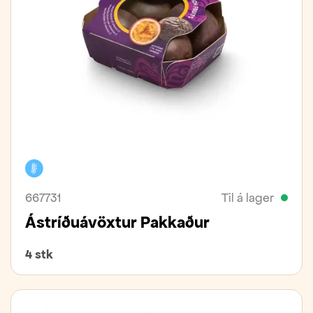
Kælivara
667731
Til á lager
Ástríðuávöxtur Pakkaður
4 stk