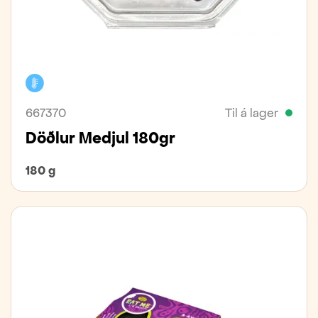
Kælivara
667370
Til á lager
Döðlur Medjul 180gr
180 g