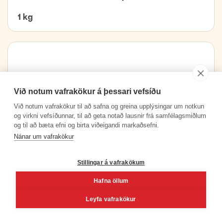
1 kg
Við notum vafrakökur á þessari vefsíðu
Við notum vafrakökur til að safna og greina upplýsingar um notkun
og virkni vefsíðunnar, til að geta notað lausnir frá samfélagsmiðlum
og til að bæta efni og birta viðeigandi markaðsefni.
Nánar um vafrakökur
Stillingar á vafrakökum
Hafna öllum
Leyfa vafrakökur