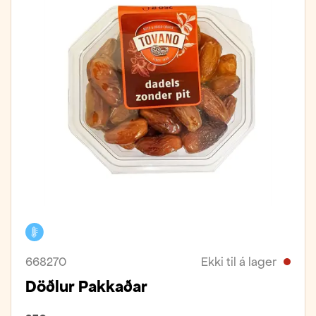
Kælivara
668270
Ekki til á lager
Döðlur Pakkaðar