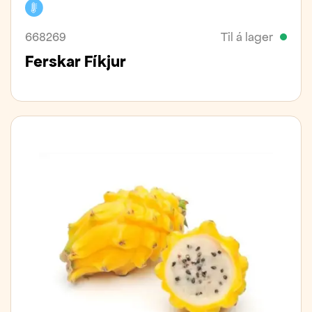
Kælivara
668269
Til á lager
Ferskar Fíkjur