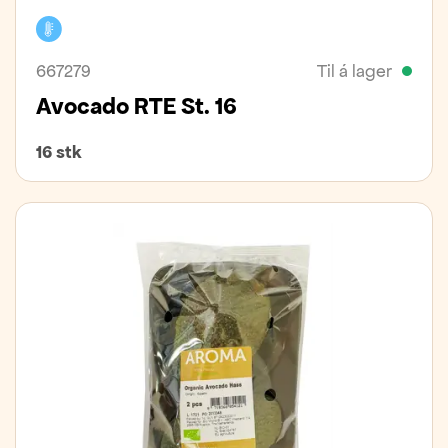
Kælivara
667279
Til á lager
Avocado RTE St. 16
16 stk