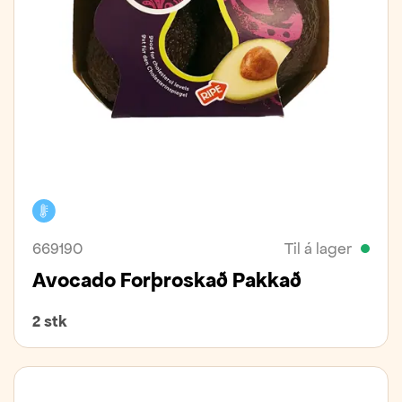
Kælivara
669190
Til á lager
Avocado Forþroskað Pakkað
2 stk