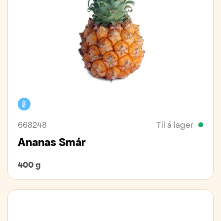
Kælivara
668248
Til á lager
Ananas Smár
400 g