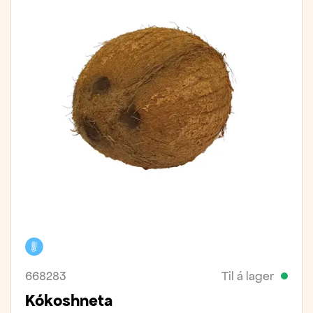
Kælivara
668283
Til á lager
Kókoshneta