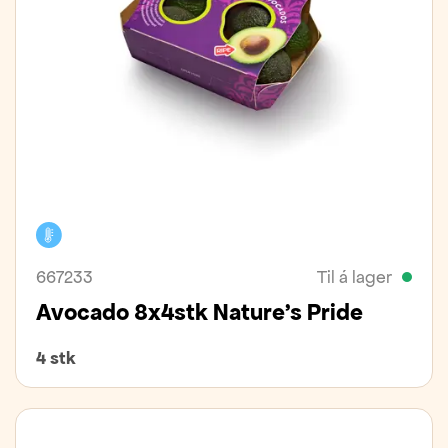
Kælivara
667233
Til á lager
Avocado 8x4stk Nature's Pride
4 stk