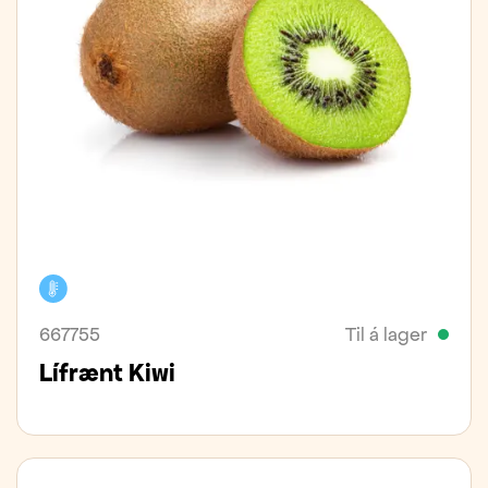
Kælivara
667755
Til á lager
Lífrænt Kiwi