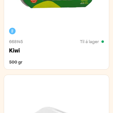
Kælivara
668145
Til á lager
Kiwi
500 gr