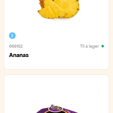
Kælivara
668152
Til á lager
Ananas