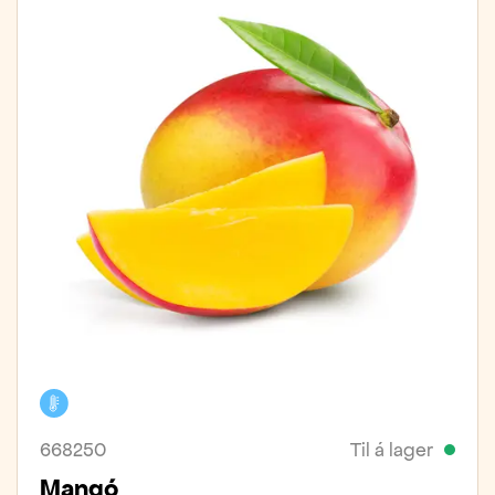
Kælivara
668250
Til á lager
Mangó