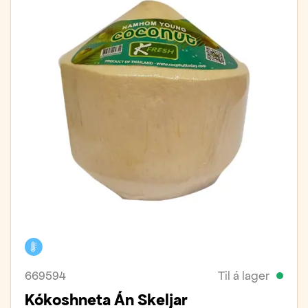
Kælivara
669594
Til á lager
Kókoshneta Án Skeljar