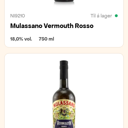
NI9210
Til á lager
Mulassano Vermouth Rosso
18,0% vol.
750 ml