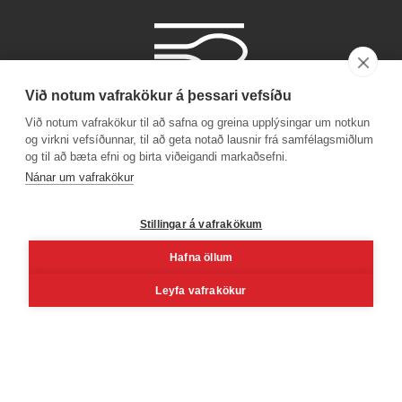
Við notum vafrakökur á þessari vefsíðu
Við notum vafrakökur til að safna og greina upplýsingar um notkun
og virkni vefsíðunnar, til að geta notað lausnir frá samfélagsmiðlum
og til að bæta efni og birta viðeigandi markaðsefni.
Símanúmer
Nánar um vafrakökur
530 4000
Stillingar á vafrakökum
Hafna öllum
Facebook
Youtube
Linkedin
Inst
Leyfa vafrakökur
Reykjavík