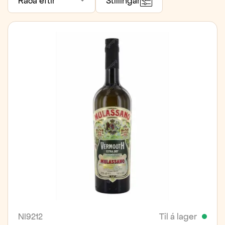
Raða eftir
Stillingar
NI9212
Til á lager