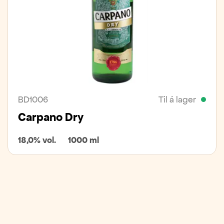
BD1006
Til á lager
Carpano Dry
18,0% vol.
1000 ml