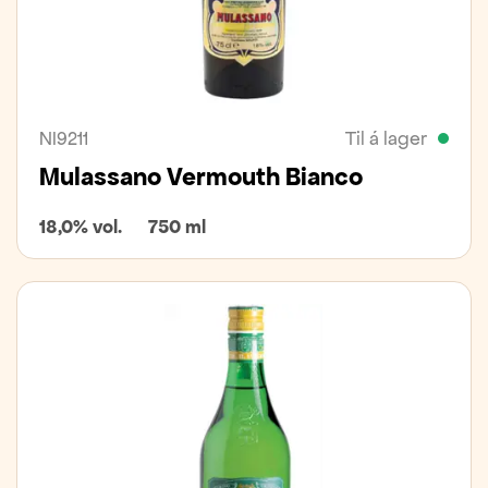
NI9211
Til á lager
Mulassano Vermouth Bianco
18,0% vol.
750 ml