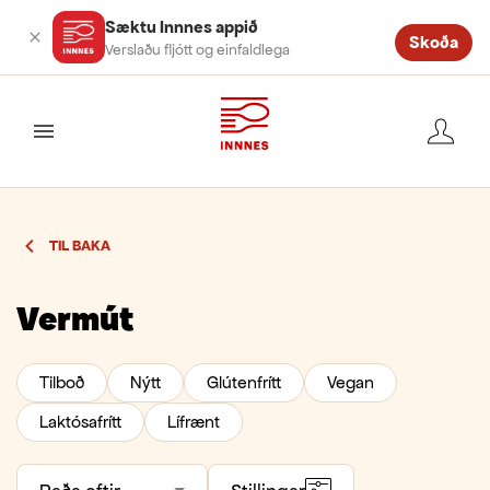
Sæktu Innnes appið
Skoða
Verslaðu fljótt og einfaldlega
valmynd
TIL BAKA
Vermút
Tilboð
Nýtt
Glútenfrítt
Vegan
Laktósafrítt
Lífrænt