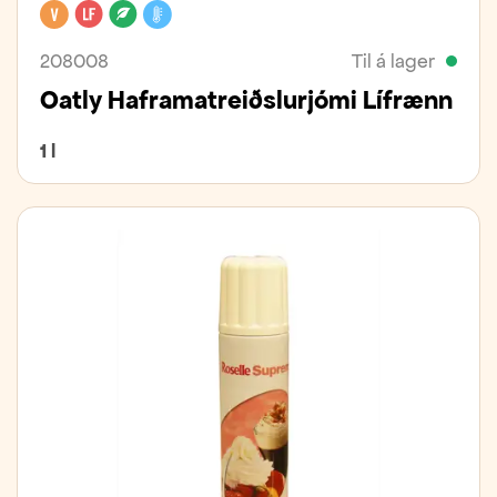
Vegan
Laktósafrítt
Lífrænt
Kælivara
208008
Til á lager
Oatly Haframatreiðslurjómi Lífrænn
1 l