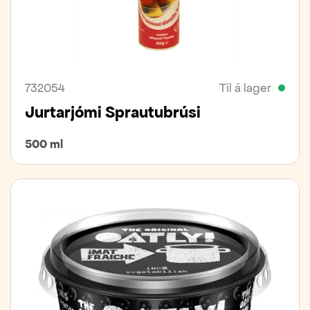
732054
Til á lager
Jurtarjómi Sprautubrúsi
500 ml