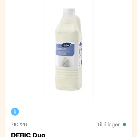
Kælivara
710226
Til á lager
DEBIC Duo