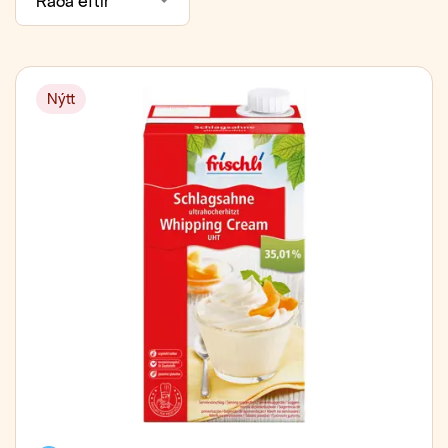
Raða eftir
Nýtt