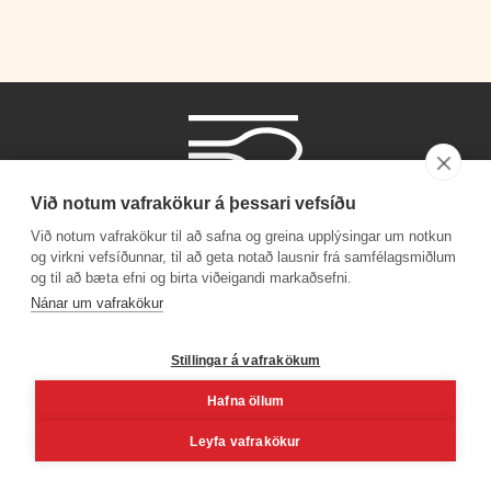
Við notum vafrakökur á þessari vefsíðu
Við notum vafrakökur til að safna og greina upplýsingar um notkun
og virkni vefsíðunnar, til að geta notað lausnir frá samfélagsmiðlum
og til að bæta efni og birta viðeigandi markaðsefni.
Símanúmer
Nánar um vafrakökur
530 4000
Stillingar á vafrakökum
Hafna öllum
Facebook
Youtube
Linkedin
Inst
Leyfa vafrakökur