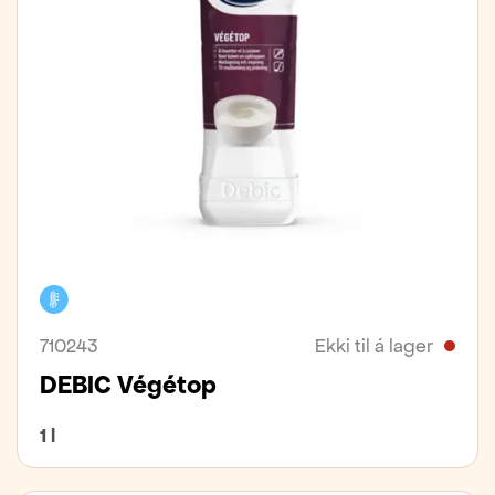
Kælivara
710243
Ekki til á lager
DEBIC Végétop
1 l