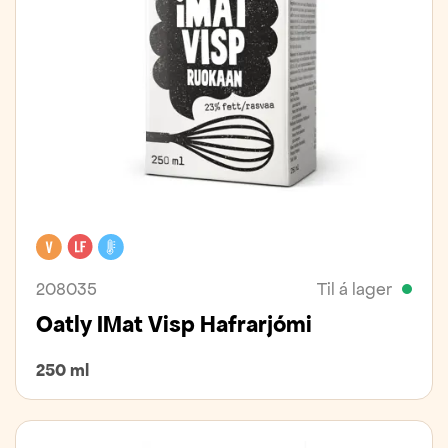
Vegan
Laktósafrítt
Kælivara
208035
Til á lager
Oatly IMat Visp Hafrarjómi
250 ml