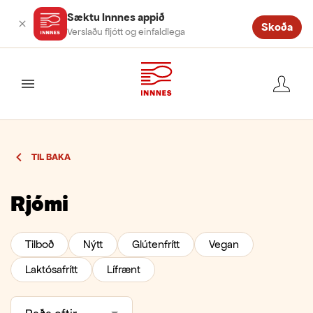
Sæktu Innnes appið
Skoða
Verslaðu fljótt og einfaldlega
valmynd
TIL BAKA
Rjómi
Tilboð
Nýtt
Glútenfrítt
Vegan
Laktósafrítt
Lífrænt