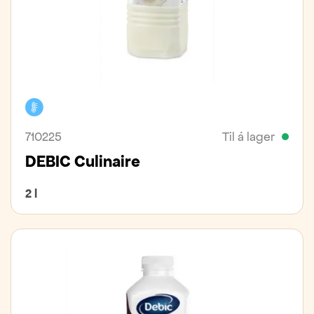
Kælivara
710225
Til á lager
DEBIC Culinaire
2 l