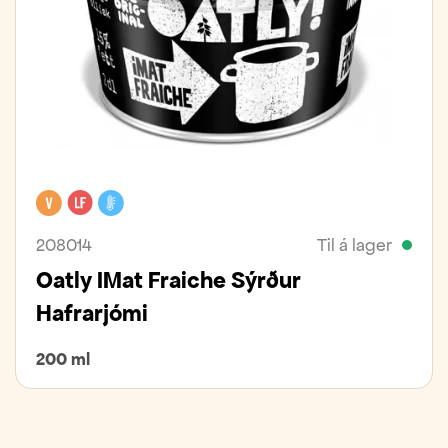
Vegan
Laktósafrítt
Kælivara
208014
Til á lager
Oatly IMat Fraiche Sýrður
Hafrarjómi
200 ml