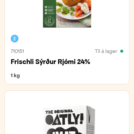
Kælivara
710151
Til á lager
Frischli Sýrður Rjómi 24%
1 kg