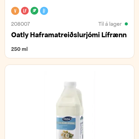
Vegan
Laktósafrítt
Lífrænt
Kælivara
208007
Til á lager
Oatly Haframatreiðslurjómi Lífrænn
250 ml