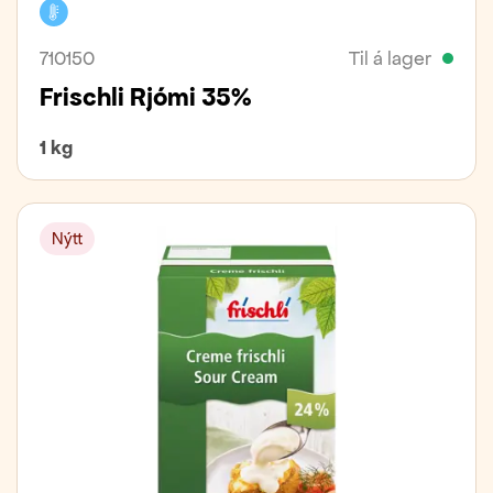
Kælivara
710150
Til á lager
Frischli Rjómi 35%
1 kg
Nýtt