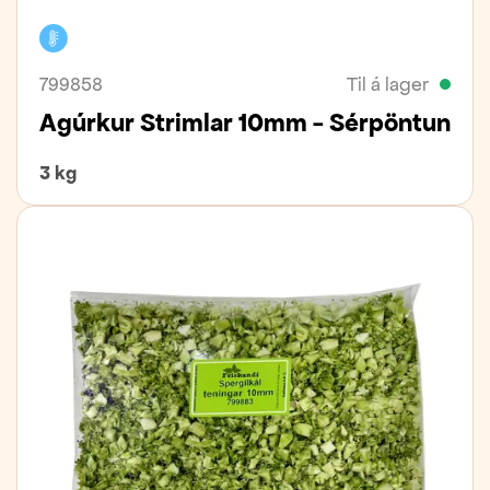
Kælivara
799858
Til á lager
Agúrkur Strimlar 10mm - Sérpöntun
3 kg