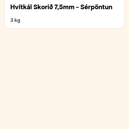
Hvítkál Skorið 7,5mm - Sérpöntun
3 kg