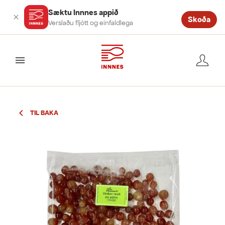
Sæktu Innnes appið
Skoða
Verslaðu fljótt og einfaldlega
valmynd
TIL BAKA