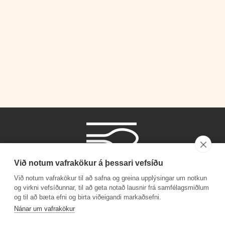
Við notum vafrakökur á þessari vefsíðu
Við notum vafrakökur til að safna og greina upplýsingar um notkun
og virkni vefsíðunnar, til að geta notað lausnir frá samfélagsmiðlum
og til að bæta efni og birta viðeigandi markaðsefni.
Símanúmer
Nánar um vafrakökur