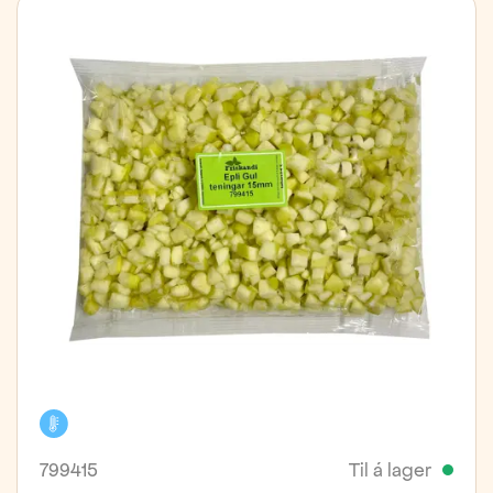
Kælivara
799415
Til á lager