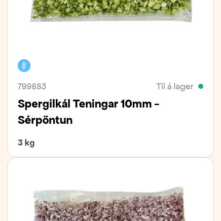
Kælivara
799883
Til á lager
Spergilkál Teningar 10mm -
Sérpöntun
3 kg