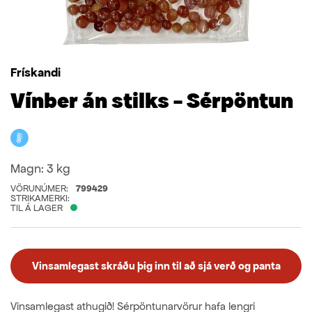
Frískandi
Vínber án stilks - Sérpöntun
Kælivara
Magn:
3 kg
VÖRUNÚMER:
799429
STRIKAMERKI:
TIL Á LAGER
Vinsamlegast skráðu þig inn til að sjá verð og panta
Vinsamlegast athugið! Sérpöntunarvörur hafa lengri