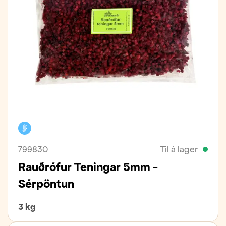
Kælivara
799830
Til á lager
Rauðrófur Teningar 5mm -
Sérpöntun
3 kg