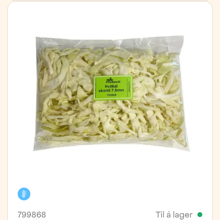
Kælivara
799868
Til á lager