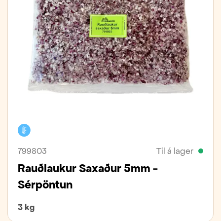
Kælivara
799803
Til á lager
Rauðlaukur Saxaður 5mm -
Sérpöntun
3 kg