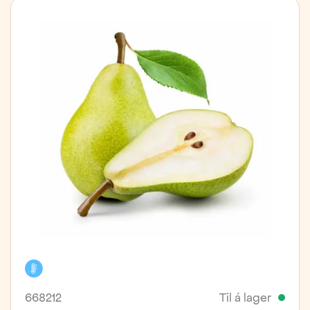
Kælivara
668212
Til á lager