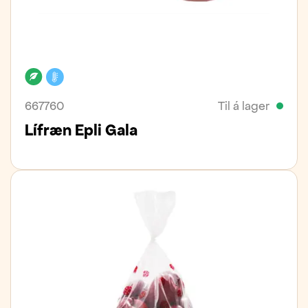
Lífrænt
Kælivara
667760
Til á lager
Lífræn Epli Gala