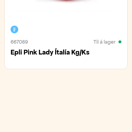
Kælivara
667089
Til á lager
Epli Pink Lady Ítalía Kg/ks