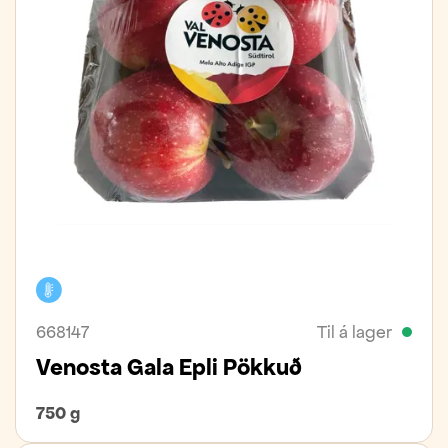
Kælivara
668147
Til á lager
Venosta Gala Epli Pökkuð
750 g