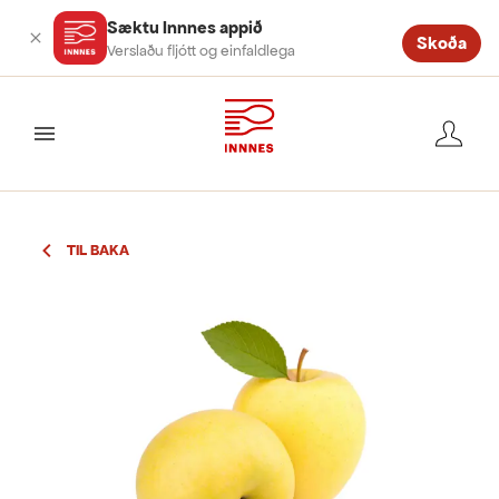
Sæktu Innnes appið
Skoða
Verslaðu fljótt og einfaldlega
valmynd
TIL BAKA