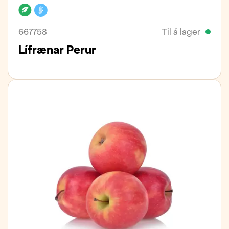
Lífrænt
Kælivara
667758
Til á lager
Lífrænar Perur