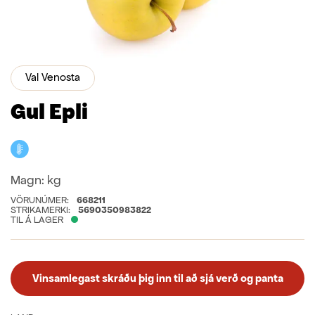
Val Venosta
Gul Epli
Kælivara
Magn:
kg
VÖRUNÚMER:
668211
STRIKAMERKI:
5690350983822
TIL Á LAGER
Vinsamlegast skráðu þig inn til að sjá verð og panta