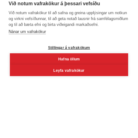
Við notum vafrakökur á þessari vefsíðu
Við notum vafrakökur til að safna og greina upplýsingar um notkun
og virkni vefsíðunnar, til að geta notað lausnir frá samfélagsmiðlum
og til að bæta efni og birta viðeigandi markaðsefni.
Símanúmer
Nánar um vafrakökur
530 4000
Stillingar á vafrakökum
Hafna öllum
Facebook
Youtube
Linkedin
Inst
Leyfa vafrakökur
Reykjavík
Korngarðar 3, 104 Reykjavík
Mán - fös kl. 8 - 16
Lau kl. 10 - 14 (Vöruafgreiðsla)