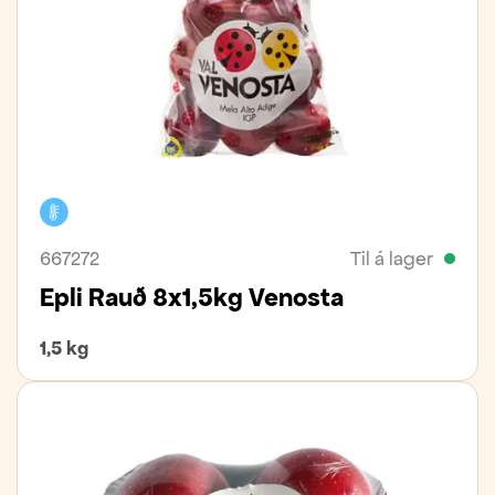
Kælivara
667272
Til á lager
Epli Rauð 8x1,5kg Venosta
1,5 kg