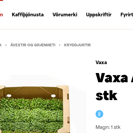
un
Kaffiþjónusta
Vörumerki
Uppskriftir
Fyrir
A
ÁVEXTIR OG GRÆNMETI
KRYDDJURTIR
Vaxa
Vaxa 
stk
Kælivara
Magn:
1 stk