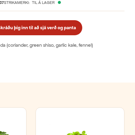
37
STRIKAMERKI:
TIL Á LAGER
ráðu þig inn til að sjá verð og panta
a (coriander, green shiso, garlic kale, fennel)