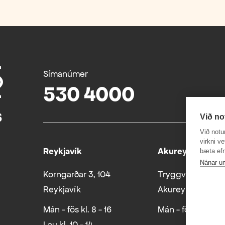
Símanúmer
530 4000
Við no
Við notu
virkni v
Reykjavík
Akureyri
bæta efn
Nánar u
Korngarðar 3, 104
Tryggvabraut 24
Reykjavík
Akureyri
Mán - fös kl. 8 - 16
Mán - fös kl. 8 - 1
Lau kl. 10 - 14