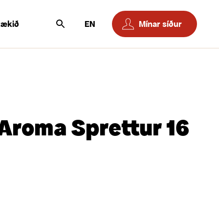
tækið
EN
Mínar síður
Aroma Sprettur 16