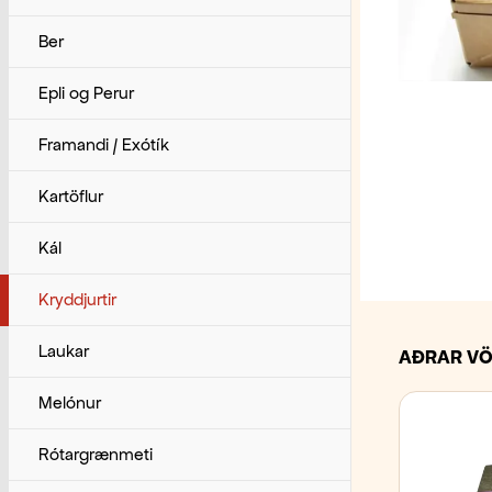
Ber
Epli og Perur
Framandi / Exótík
Kartöflur
Kál
Kryddjurtir
Laukar
AÐRAR VÖ
Melónur
Rótargrænmeti