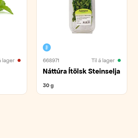
Kælivara
á lager
668971
Til á lager
Náttúra Ítölsk Steinselja
30 g