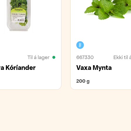
vara
Kælivara
Til á lager
667330
Ekki til 
ra Kóríander
Vaxa Mynta
200 g