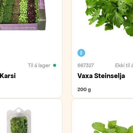
vara
Kælivara
Til á lager
667327
Ekki til 
Karsi
Vaxa Steinselja
200 g