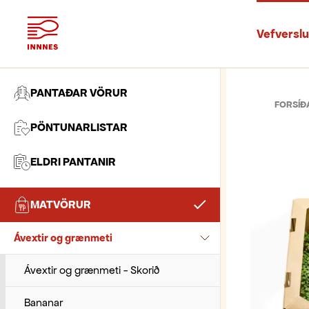
Vefversl
PANTAÐAR VÖRUR
FORSÍÐ
PÖNTUNARLISTAR
ELDRI PANTANIR
MATVÖRUR
Ávextir og grænmeti
Ávextir og grænmeti - Skorið
Bananar