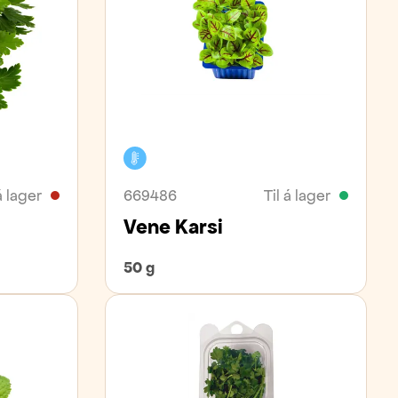
Kælivara
á lager
669486
Til á lager
Vene Karsi
50 g