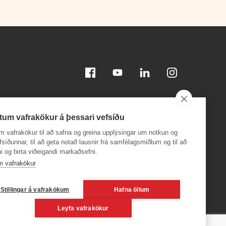
Facebook
Youtube
Linkedin
Instagram
tum vafrakökur á þessari vefsíðu
m vafrakökur til að safna og greina upplýsingar um notkun og
efsíðunnar, til að geta notað lausnir frá samfélagsmiðlum og til að
i og birta viðeigandi markaðsefni.
Sæktu appið á
Sæktu appið á
App Store
Google Play
m vafrakökur
, 600
Stillingar á vafrakökum
Hafna öllum
Leyfa vafrakökur
6