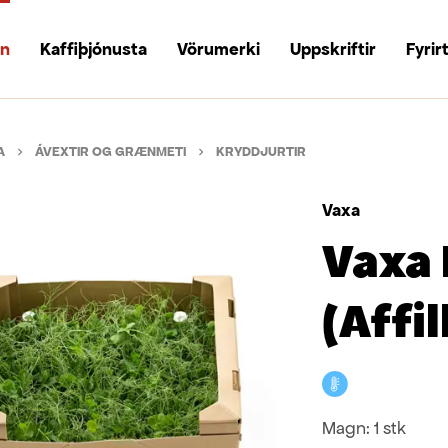
un
Kaffiþjónusta
Vörumerki
Uppskriftir
Fyrir
A
ÁVEXTIR OG GRÆNMETI
KRYDDJURTIR
Vaxa
Vaxa 
(Affil
Kælivara
Magn:
1 stk