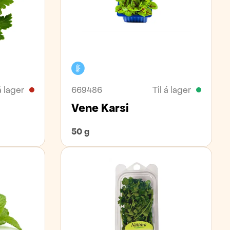
Kælivara
á lager
669486
Til á lager
Vene Karsi
50 g