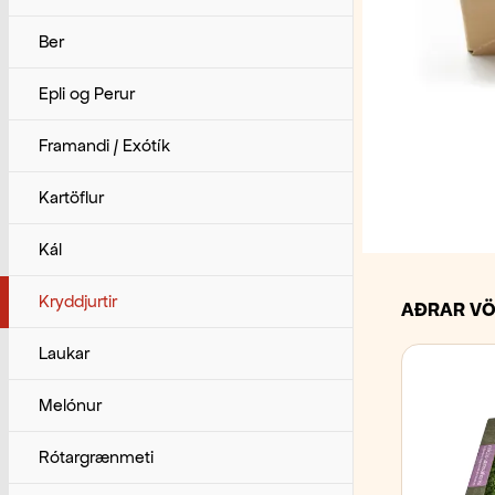
Ber
Epli og Perur
Framandi / Exótík
Kartöflur
Kál
Kryddjurtir
AÐRAR VÖ
Laukar
Melónur
Rótargrænmeti