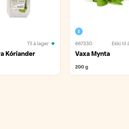
vara
Kælivara
Til á lager
667330
Ekki til 
ra Kóríander
Vaxa Mynta
200 g