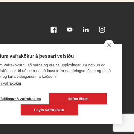
Facebook
Youtube
Linkedin
Instagram
tum vafrakökur á þessari vefsíðu
m vafrakökur til að safna og greina upplýsingar um notkun og
efsíðunnar, til að geta notað lausnir frá samfélagsmiðlum og til að
i og birta viðeigandi markaðsefni.
Sæktu appið á
Sæktu appið á
App Store
Google Play
m vafrakökur
, 600
Stillingar á vafrakökum
Hafna öllum
Leyfa vafrakökur
6