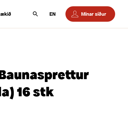
tækið
EN
Mínar síður
Baunasprettur
la) 16 stk