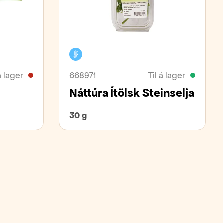
Kælivara
á lager
668971
Til á lager
Náttúra Ítölsk Steinselja
30 g