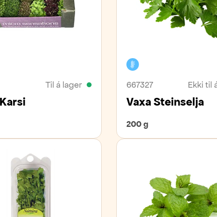
vara
Kælivara
Til á lager
667327
Ekki til 
Karsi
Vaxa Steinselja
200 g