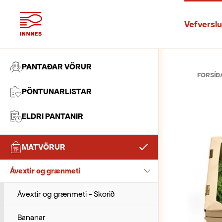
Vefversl
PANTAÐAR VÖRUR
FORSÍÐ
PÖNTUNARLISTAR
ELDRI PANTANIR
MATVÖRUR
Ávextir og grænmeti
Ávextir og grænmeti - Skorið
Bananar