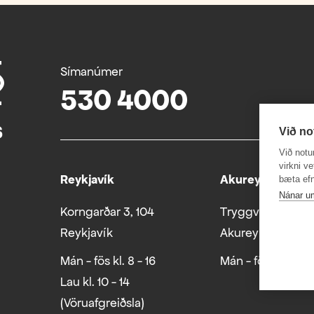
Símanúmer
530 4000
Við no
Við notu
virkni v
Reykjavík
Akureyri
bæta efn
Nánar u
Korngarðar 3, 104
Tryggvabraut 24
Reykjavík
Akureyri
Mán - fös kl. 8 - 16
Mán - fös kl. 8 - 1
Lau kl. 10 - 14
(Vöruafgreiðsla)