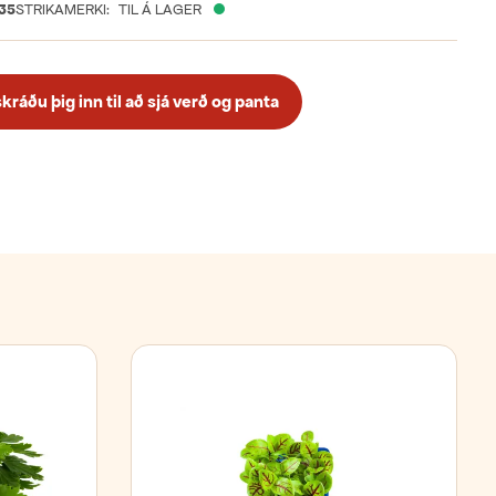
35
STRIKAMERKI:
TIL Á LAGER
ráðu þig inn til að sjá verð og panta