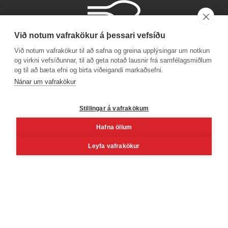
Við notum vafrakökur á þessari vefsíðu
Við notum vafrakökur til að safna og greina upplýsingar um notkun
og virkni vefsíðunnar, til að geta notað lausnir frá samfélagsmiðlum
og til að bæta efni og birta viðeigandi markaðsefni.
Símanúmer
Nánar um vafrakökur
530 4000
Stillingar á vafrakökum
Hafna öllum
Facebook
Youtube
Linkedin
Inst
Leyfa vafrakökur
Reykjavík
Korngarðar 3, 104 Reykjavík