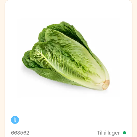
Kælivara
668562
Til á lager