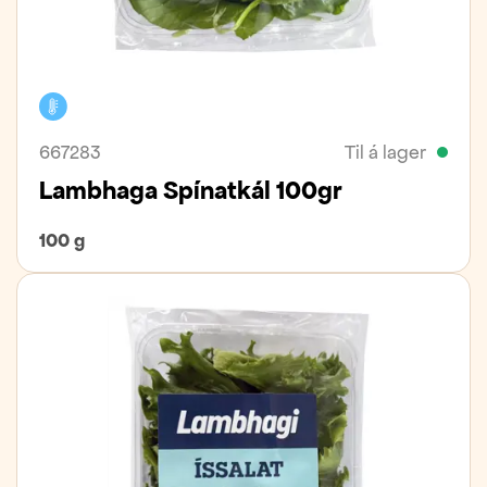
Kælivara
667283
Til á lager
Lambhaga Spínatkál 100gr
100 g