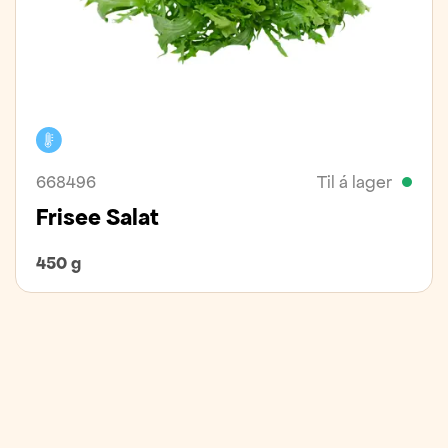
Kælivara
668496
Til á lager
Frisee Salat
450 g