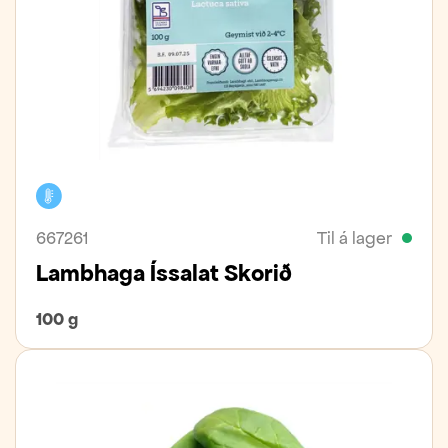
Kælivara
667261
Til á lager
Lambhaga Íssalat Skorið
100 g