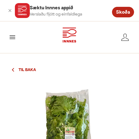
Sæktu Innnes appið
Skoða
Verslaðu fljótt og einfaldlega
valmynd
TIL BAKA