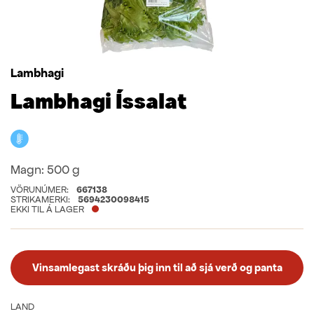
Lambhagi
Lambhagi Íssalat
Kælivara
Magn:
500 g
VÖRUNÚMER:
667138
STRIKAMERKI:
5694230098415
EKKI TIL Á LAGER
Vinsamlegast skráðu þig inn til að sjá verð og panta
LAND