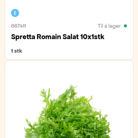
Kælivara
667411
Til á lager
Spretta Romain Salat 10x1stk
1 stk