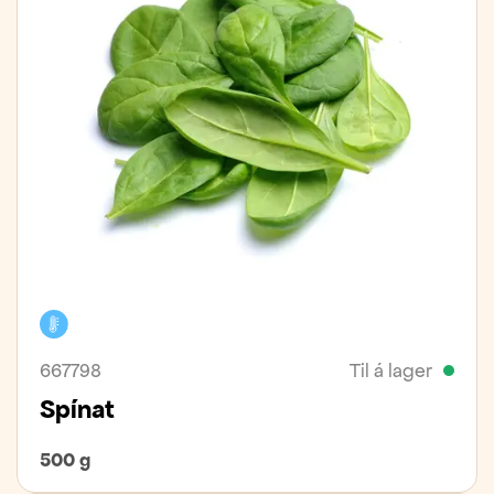
Kælivara
667798
Til á lager
Spínat
500 g