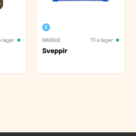
Kælivara
á lager
668602
Til á lager
Sveppir