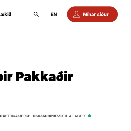
tækið
EN
Mínar síður
ir Pakkaðir
604
STRIKAMERKI:
5603509818739
TIL Á LAGER