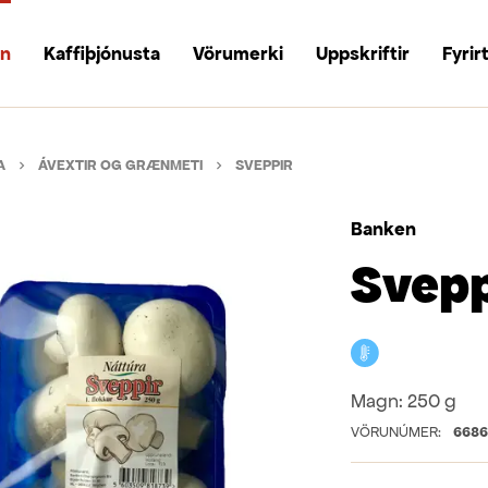
un
Kaffiþjónusta
Vörumerki
Uppskriftir
Fyrir
A
ÁVEXTIR OG GRÆNMETI
SVEPPIR
Banken
Svepp
Kælivara
Magn:
250 g
VÖRUNÚMER:
668