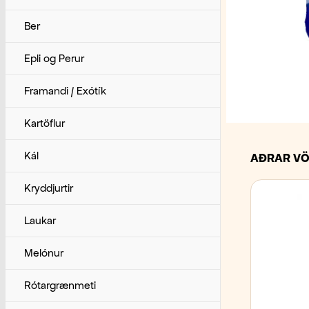
Ber
Epli og Perur
Framandi / Exótík
Kartöflur
Kál
AÐRAR VÖ
Kryddjurtir
Laukar
Melónur
Rótargrænmeti