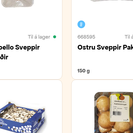
vara
Kælivara
Til á lager
668595
Til 
bello Sveppir
Ostru Sveppir Pa
ðir
150 g