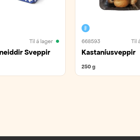
vara
Kælivara
Til á lager
668593
Til 
neiddir Sveppir
Kastaníusveppir
250 g