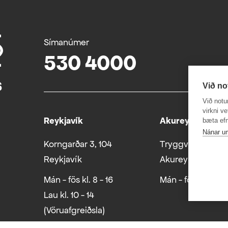
Símanúmer
530 4000
Við no
Við notu
virkni v
Reykjavík
Akureyri
bæta efn
Nánar u
Korngarðar 3, 104
Tryggvabraut 24
Reykjavík
Akureyri
Mán - fös kl. 8 - 16
Mán - fös kl. 8 - 1
Lau kl. 10 - 14
(Vöruafgreiðsla)