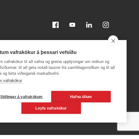
Facebook
Youtube
Linkedin
Instagram
tum vafrakökur á þessari vefsíðu
m vafrakökur til að safna og greina upplýsingar um notkun og
efsíðunnar, til að geta notað lausnir frá samfélagsmiðlum og til að
i og birta viðeigandi markaðsefni.
Sæktu appið á
Sæktu appið á
App Store
Google Play
m vafrakökur
, 600
Stillingar á vafrakökum
Hafna öllum
Leyfa vafrakökur
6