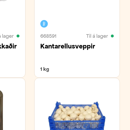
Kælivara
á lager
668591
Til á lager
kkaðir
Kantarellusveppir
1 kg