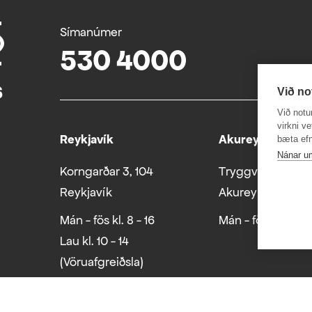
Símanúmer
530 4000
Við no
Við notu
virkni v
Reykjavík
Akureyri
bæta efn
Nánar u
Korngarðar 3, 104
Tryggvabraut 24
Reykjavík
Akureyri
Mán - fös kl. 8 - 16
Mán - fös kl. 8 - 1
Lau kl. 10 - 14
(Vöruafgreiðsla)