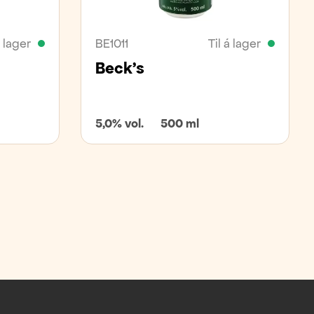
á lager
BE1011
Til á lager
Beck's
5,0% vol.
500 ml