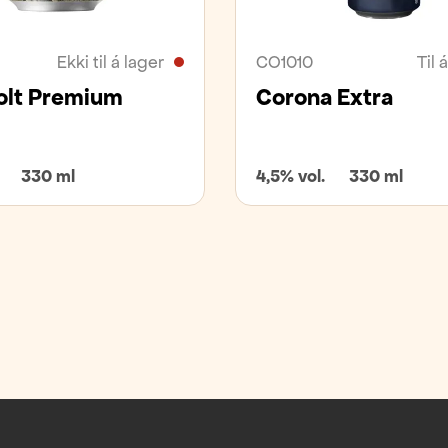
Ekki til á lager
CO1010
Til 
olt Premium
Corona Extra
330 ml
4,5% vol.
330 ml