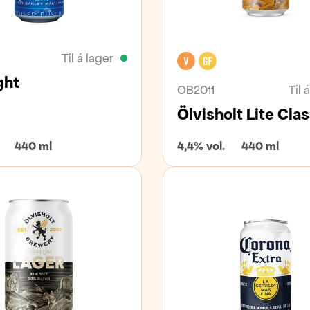
Til á lager
Vegan
Glútenfrítt
ght
OB2011
Til 
Ölvisholt Lite Clas
440 ml
4,4% vol.
440 ml