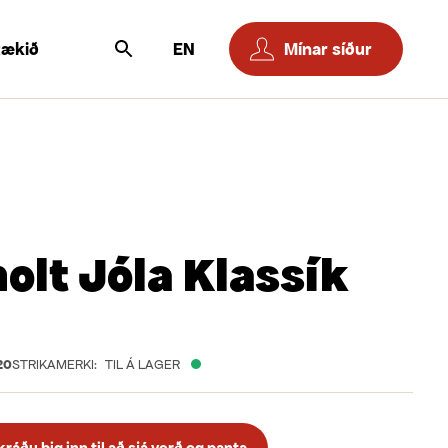
tækið
EN
Mínar síður
olt Jóla Klassík
20
STRIKAMERKI:
TIL Á LAGER
áðu þig inn til að sjá verð og panta