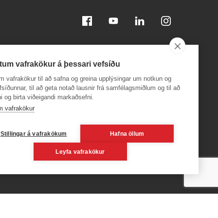
Facebook
Youtube
Linkedin
Instagram
tum vafrakökur á þessari vefsíðu
m vafrakökur til að safna og greina upplýsingar um notkun og
efsíðunnar, til að geta notað lausnir frá samfélagsmiðlum og til að
i og birta viðeigandi markaðsefni.
Sæktu appið á
Sæktu appið á
App Store
Google Play
m vafrakökur
, 600
Stillingar á vafrakökum
Hafna öllum
Leyfa vafrakökur
6