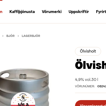
un
Kaffiþjónusta
Vörumerki
Uppskriftir
Fyrir
BJÓR
LAGERBJÓR
Ölvisholt
Ölvish
4,9% vol.
30 l
VÖRUNÚMER:
OB24
Vinsamlegast skr