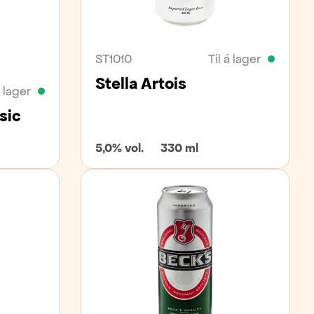
ST1010
Til á lager
Stella Artois
á lager
sic
5,0% vol.
330 ml