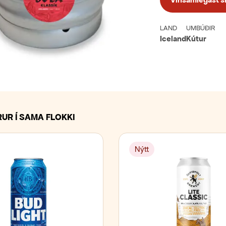
LAND
UMBÚÐIR
Iceland
Kútur
UR Í SAMA FLOKKI
Nýtt