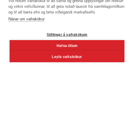
Við notum vafrakökur til að safna og greina upplýsingar um notkun
og virkni vefsíðunnar, til að geta notað lausnir frá samfélagsmiðlum
og til að bæta efni og birta viðeigandi markaðsefni.
Símanúmer
Nánar um vafrakökur
530 4000
Stillingar á vafrakökum
Hafna öllum
Facebook
Youtube
Linkedin
Inst
Leyfa vafrakökur
Reykjavík
Korngarðar 3, 104 Reykjavík
Mán - fös kl. 8 - 16
Lau kl. 10 - 14 (Vöruafgreiðsla)