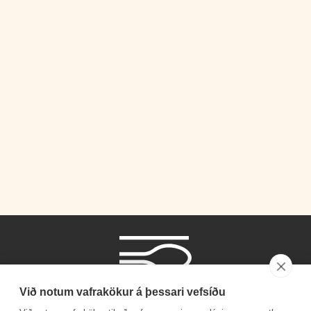
Við notum vafrakökur á þessari vefsíðu