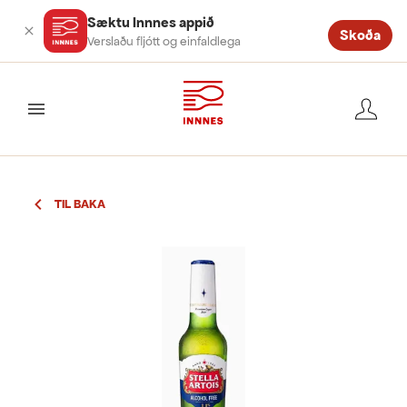
Sæktu Innnes appið
Skoða
Verslaðu fljótt og einfaldlega
valmynd
TIL BAKA