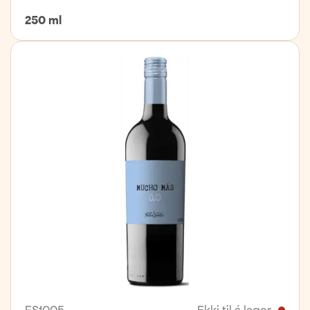
250 ml
FS1005
Ekki til á lager