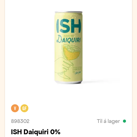
Vegan
Glútenfrítt
898302
Til á lager
ISH Daiquiri 0%