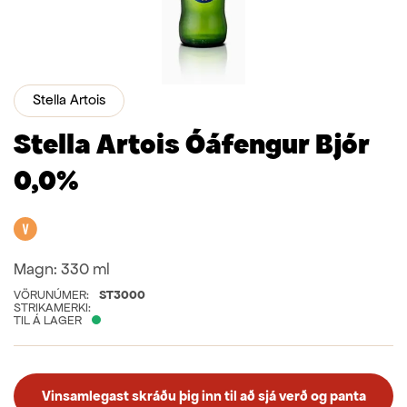
Stella Artois
Stella Artois Óáfengur Bjór
0,0%
Vegan
Magn:
330 ml
VÖRUNÚMER:
ST3000
STRIKAMERKI:
TIL Á LAGER
Vinsamlegast skráðu þig inn til að sjá verð og panta