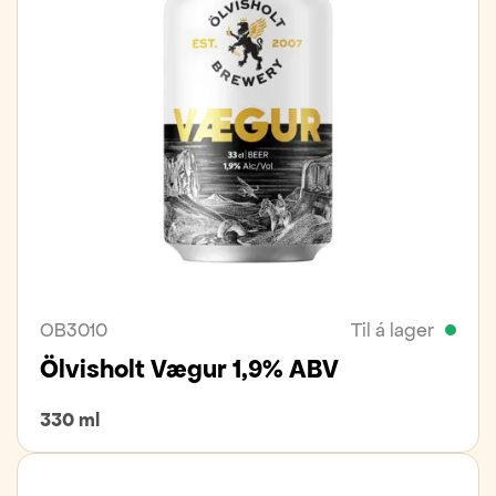
OB3010
Til á lager
Ölvisholt Vægur 1,9% ABV
330 ml