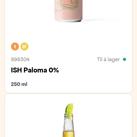
Vegan
Glútenfrítt
898304
Til á lager
ISH Paloma 0%
250 ml