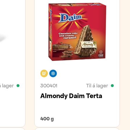
Glútenfrítt
Frystivara
á lager
300401
Til á lager
Almondy Daim Terta
400 g