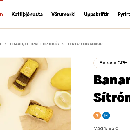
un
Kaffiþjónusta
Vörumerki
Uppskriftir
Fyrir
A
BRAUÐ, EFTIRRÉTTIR OG ÍS
TERTUR OG KÖKUR
Banana CPH
Bana
Sítró
Vegan
Frystivar
Magn:
85 g