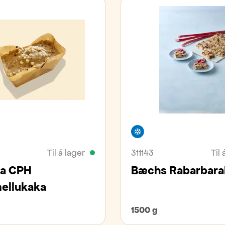
an
Frystivara
Frystivara
Til á lager
311143
Til 
a CPH
Bæchs Rabarbara
ellukaka
1500 g