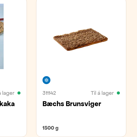
Frystivara
á lager
311142
Til á lager
kaka
Bæchs Brunsviger
1500 g