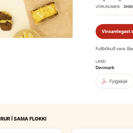
VÖRUNÚMER:
31151
Vinsamlegast sk
Fullbökuð vara. Ban
LAND
Denmark
Fylgiskjal
RUR Í SAMA FLOKKI