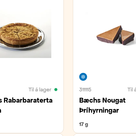
ivara
Frystivara
Til á lager
311115
Til 
 Rabarbaraterta
Bæchs Nougat
n
Þríhyrningar
17 g