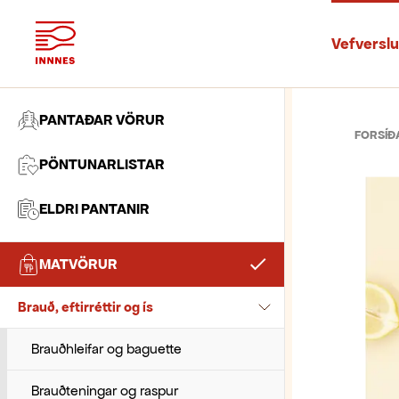
Vefversl
PANTAÐAR VÖRUR
FORSÍÐ
PÖNTUNARLISTAR
ELDRI PANTANIR
MATVÖRUR
Ávextir og grænmeti
Brauð, eftirréttir og ís
Ávextir og grænmeti - Skorið
Bananar
Brauðhleifar og baguette
Ber
Brauðteningar og raspur