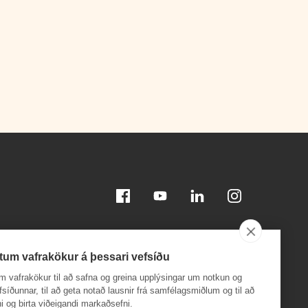
Facebook
Youtube
Linkedin
Instagram
tum vafrakökur á þessari vefsíðu
m vafrakökur til að safna og greina upplýsingar um notkun og
efsíðunnar, til að geta notað lausnir frá samfélagsmiðlum og til að
i og birta viðeigandi markaðsefni.