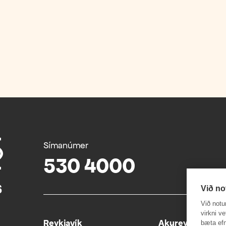
Símanúmer
530 4000
Við no
Við notu
virkni v
Reykjavík
Akureyri
bæta efn