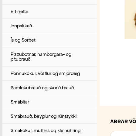
Epli og Perur
Eftirréttir
Framandi / Exótík
Innpakkað
Kartöflur
Ís og Sorbet
Kál
Pizzubotnar, hamborgara- og
pítubrauð
Kryddjurtir
Pönnukökur, vöfflur og smjördeig
Laukar
Samlokubrauð og skorið brauð
Melónur
Smábitar
Rótargrænmeti
Smábrauð, beyglur og rúnstykki
AÐRAR VÖ
Salöt
Smákökur, muffins og kleinuhringir