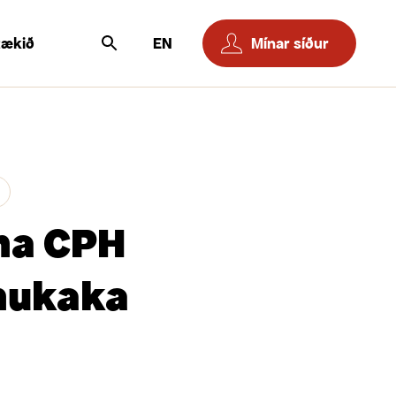
tækið
EN
Mínar síður
na CPH
nukaka
a