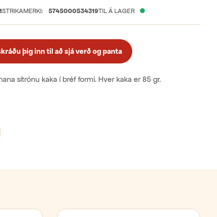
1
STRIKAMERKI:
5745000534319
TIL Á LAGER
ráðu þig inn til að sjá verð og panta
ana sítrónu kaka í bréf formi. Hver kaka er 85 gr.