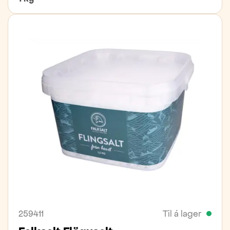
259411
Til á lager