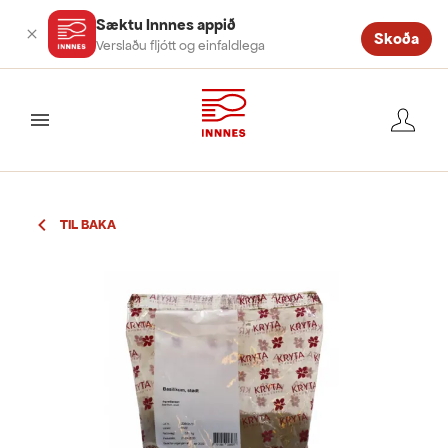
Sæktu Innnes appið
Skoða
Verslaðu fljótt og einfaldlega
valmynd
TIL BAKA