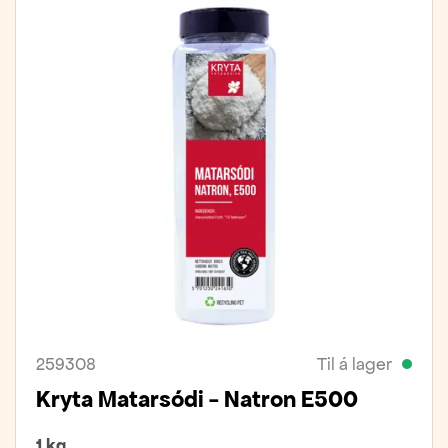
259308
Til á lager
Kryta Matarsódi - Natron E500
1 kg