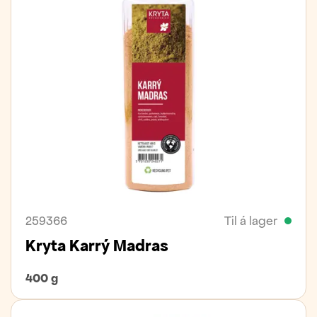
259366
Til á lager
Kryta Karrý Madras
400 g