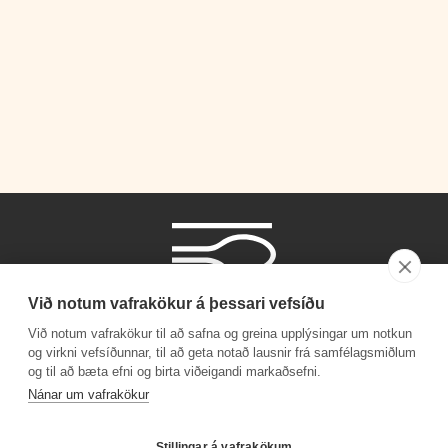
Við notum vafrakökur á þessari vefsíðu
Við notum vafrakökur til að safna og greina upplýsingar um notkun
og virkni vefsíðunnar, til að geta notað lausnir frá samfélagsmiðlum
og til að bæta efni og birta viðeigandi markaðsefni.
Símanúmer
Nánar um vafrakökur
530 4000
Stillingar á vafrakökum