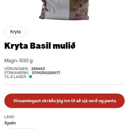
Kryta
Kryta Basil mulið
Magn:
500 g
VÖRUNÚMER:
259443
STRIKAMERKI:
5701250226077
TIL Á LAGER
Vinsamlegast skráðu þig inn til að sjá verð og panta
LAND
Spain