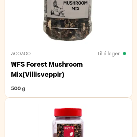
300300
Til á lager
WFS Forest Mushroom
Mix(villisveppir)
500 g