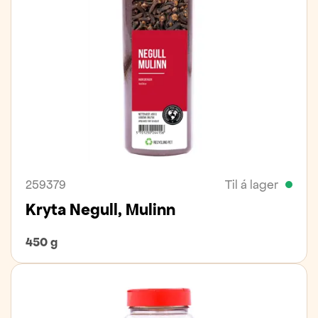
259379
Til á lager
Kryta Negull, Mulinn
450 g