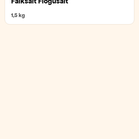
Falksalt Flögusalt
1,5 kg