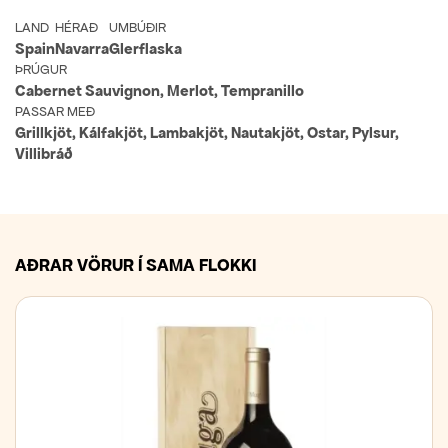
LAND
HÉRAÐ
UMBÚÐIR
Spain
Navarra
Glerflaska
ÞRÚGUR
Cabernet Sauvignon, Merlot, Tempranillo
PASSAR MEÐ
Grillkjöt, Kálfakjöt, Lambakjöt, Nautakjöt, Ostar, Pylsur,
Villibráð
AÐRAR VÖRUR Í SAMA FLOKKI