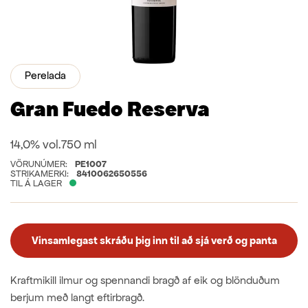
Perelada
Gran Fuedo Reserva
14,0% vol.
750 ml
VÖRUNÚMER:
PE1007
STRIKAMERKI:
8410062650556
TIL Á LAGER
Vinsamlegast skráðu þig inn til að sjá verð og panta
Kraftmikill ilmur og spennandi bragð af eik og blönduðum
berjum með langt eftirbragð.