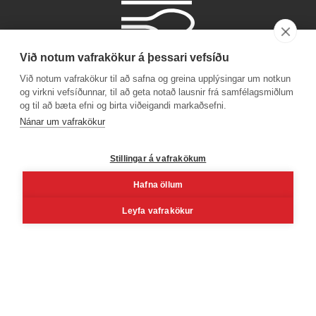
Við notum vafrakökur á þessari vefsíðu
Við notum vafrakökur til að safna og greina upplýsingar um notkun
og virkni vefsíðunnar, til að geta notað lausnir frá samfélagsmiðlum
og til að bæta efni og birta viðeigandi markaðsefni.
Símanúmer
Nánar um vafrakökur
530 4000
Stillingar á vafrakökum
Hafna öllum
Facebook
Youtube
Linkedin
Inst
Leyfa vafrakökur
Reykjavík
Korngarðar 3, 104 Reykjavík