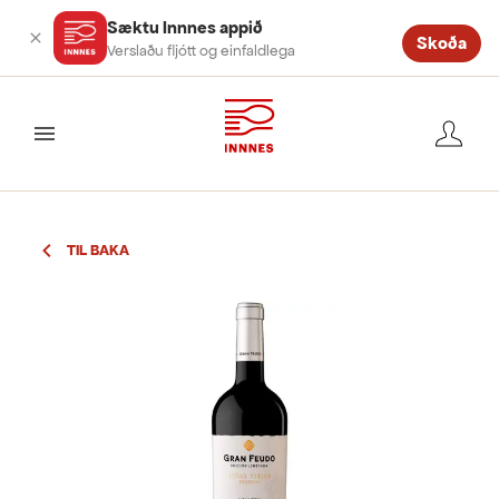
Sæktu Innnes appið
Skoða
Verslaðu fljótt og einfaldlega
valmynd
TIL BAKA