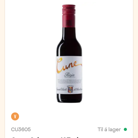
Vegan
CU3605
Til á lager