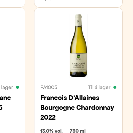
á lager
FA1005
Til á lager
lanc
Francois D'Allaines
5
Bourgogne Chardonnay
2022
13,0% vol.
750 ml