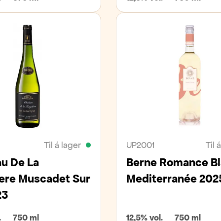
Til á lager
UP2001
Til 
u De La
Berne Romance B
ere Muscadet Sur
Mediterranée 202
23
.
750 ml
12,5% vol.
750 ml