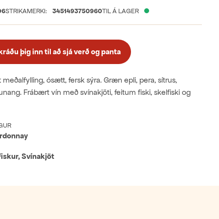
06
STRIKAMERKI:
3451493750960
TIL Á LAGER
áðu þig inn til að sjá verð og panta
t meðalfylling, ósætt, fersk sýra. Græn epli, pera, sítrus,
unang. Frábært vín með svínakjöti, feitum fiski, skelfiski og
GUR
rdonnay
fiskur, Svínakjöt