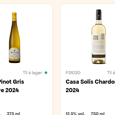
Til á lager
FS1030
Til 
Pinot Gris
Casa Solís Chard
ve 2024
2024
.
375 ml
12,5% vol.
750 ml