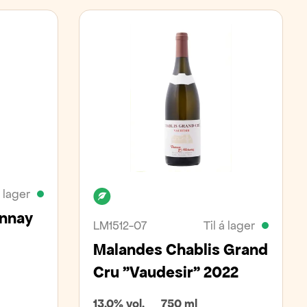
á lager
Lífrænt
onnay
LM1512-07
Til á lager
Malandes Chablis Grand
Cru "Vaudesir" 2022
13,0% vol.
750 ml