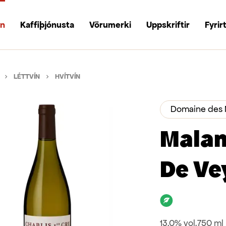
un
Kaffiþjónusta
Vörumerki
Uppskriftir
Fyrir
LÉTTVÍN
HVÍTVÍN
Domaine des 
Malan
De Ve
Lífrænt
13,0% vol.
750 ml