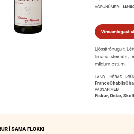
VÖRUNÚMER:
LM15
Vinsamlegast skr
Ljóssítrónugult. Lét
límóna, steinefni, h
mildum ostum.
LAND
HÉRAÐ
ÞRÚ
France
Chablis
Cha
PASSAR MEÐ
Fiskur, Ostar, Skel
UR Í SAMA FLOKKI