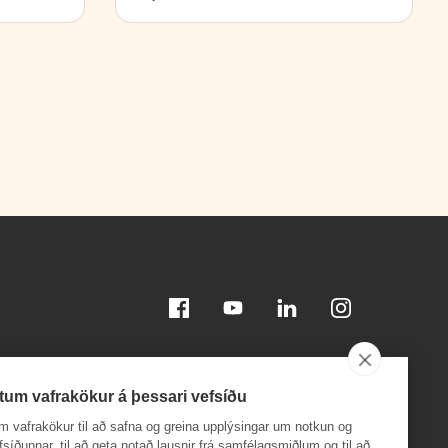
Facebook
Youtube
Linkedin
Instagram
tum vafrakökur á þessari vefsíðu
m vafrakökur til að safna og greina upplýsingar um notkun og
efsíðunnar, til að geta notað lausnir frá samfélagsmiðlum og til að