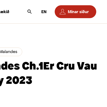
tækið
EN
Mínar síður
Malandes
des Ch.1Er Cru Vau
y 2023