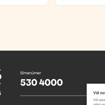
Símanúmer
530 4000
Við no
Við notu
virkni v