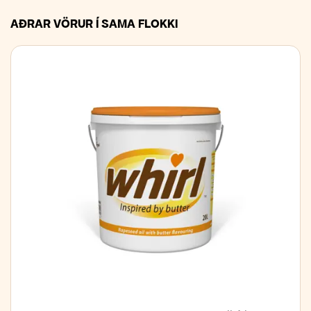
AÐRAR VÖRUR Í SAMA FLOKKI