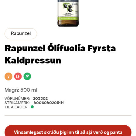
Rapunzel
Rapunzel Ólífuolía Fyrsta
Kaldpressun
Vegan
Laktósafrítt
Lífrænt
Magn:
500 ml
VÖRUNÚMER:
203302
STRIKAMERKI:
4006040205111
TIL Á LAGER
Vinsamlegast skráðu þig inn til að sjá verð og panta