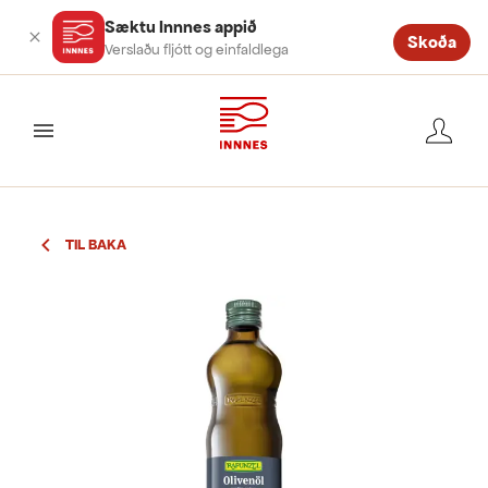
Sæktu Innnes appið
Skoða
Verslaðu fljótt og einfaldlega
valmynd
TIL BAKA