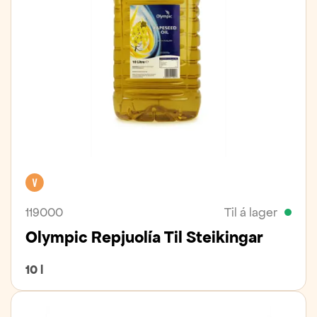
Vegan
119000
Til á lager
Olympic Repjuolía Til Steikingar
10 l