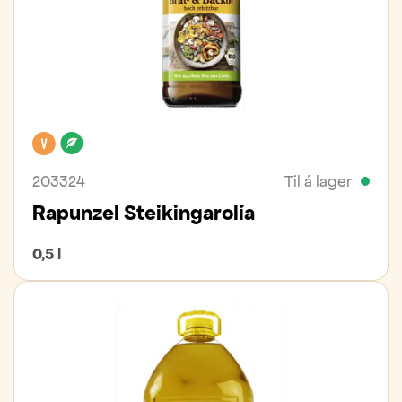
Vegan
Lífrænt
203324
Til á lager
Rapunzel Steikingarolía
0,5 l