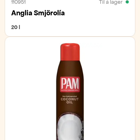
110951
Til á lager
Anglia Smjörolía
20 l