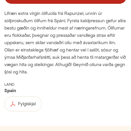
Lífræn extra virgin ólífuolía frá Rapunzel, unnin úr
sólþroskuðum ólífum frá Spáni. Fyrsta kaldpressun gefur allra
bestu gæðin og inniheldur mest af næringarefnum. Ólífurnar
eru flokkaðar, þvegnar og pressaðar vandlega strax eftir
uppskeru, sem skilar vandaðri olíu með ávaxtaríkum ilm.
Olían er einstaklega fjölhæf og hentar vel í salöt, sósur og
ýmsa Miðjarðarhafsrétti, auk þess að henta til matargerðar við
vægan hita og steikingar. Athugið! Geymið olíuna varða gegn
ljósi og hita.
LAND
Spain
Fylgiskjal