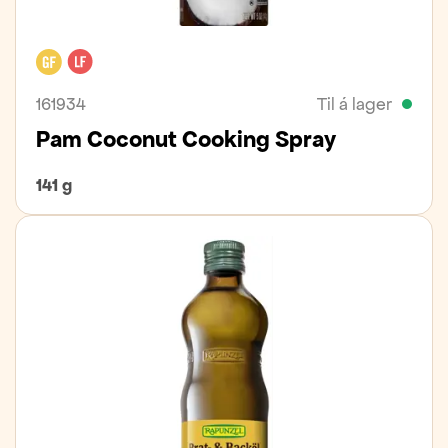
Glútenfrítt
Laktósafrítt
161934
Til á lager
Pam Coconut Cooking Spray
141 g