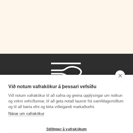
Við notum vafrakökur á þessari vefsíðu
Við notum vafrakökur til að safna og greina upplýsingar um notkun
og virkni vefsíðunnar, til að geta notað lausnir frá samfélagsmiðlum
og til að bæta efni og birta viðeigandi markaðsefni.
Símanúmer
Nánar um vafrakökur
530 4000
Stillingar á vafrakökum