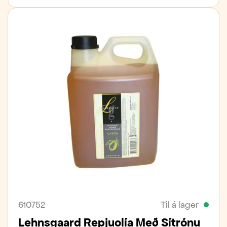
610752
Til á lager
Lehnsgaard Repjuolía Með Sítrónu