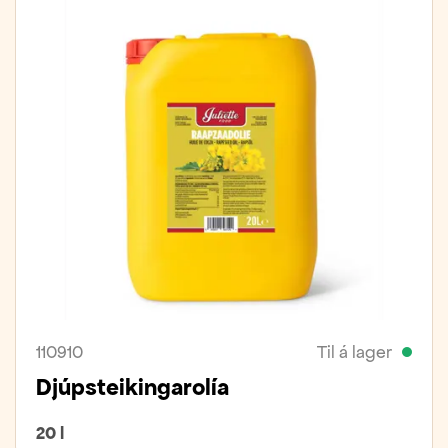
110910
Til á lager
Djúpsteikingarolía
20 l