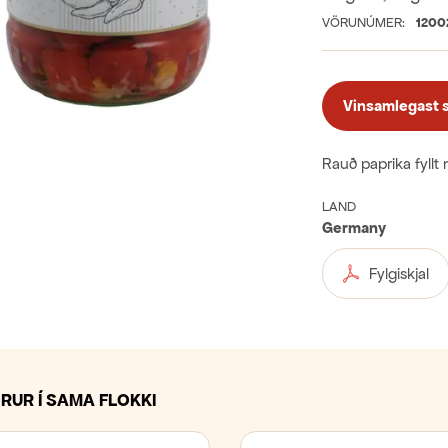
VÖRUNÚMER:
1200
Vinsamlegast sk
Rauð paprika fyllt 
LAND
Germany
Fylgiskjal
RUR Í SAMA FLOKKI