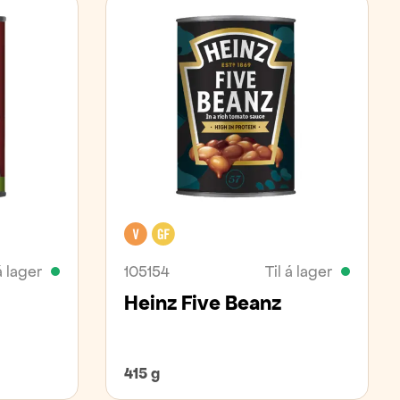
Vegan
Glútenfrítt
á lager
105154
Til á lager
r
Heinz Five Beanz
415 g