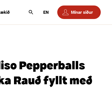
tækið
EN
Mínar síður
iso Pepperballs
ka Rauð fyllt með