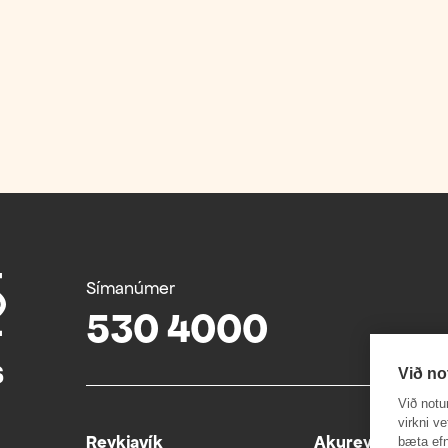
Símanúmer
530 4000
Við no
Við notu
virkni v
Reykjavík
Akureyri
bæta efn