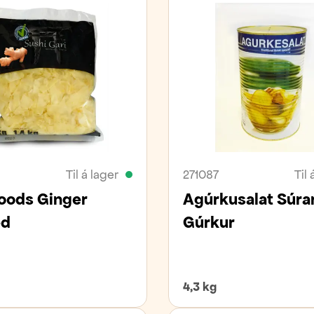
Til á lager
271087
Til 
oods Ginger
Agúrkusalat Súra
ed
Gúrkur
4,3 kg