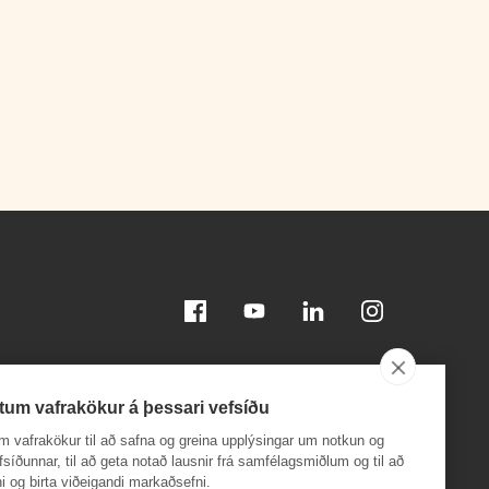
Facebook
Youtube
Linkedin
Instagram
tum vafrakökur á þessari vefsíðu
m vafrakökur til að safna og greina upplýsingar um notkun og
efsíðunnar, til að geta notað lausnir frá samfélagsmiðlum og til að
i og birta viðeigandi markaðsefni.