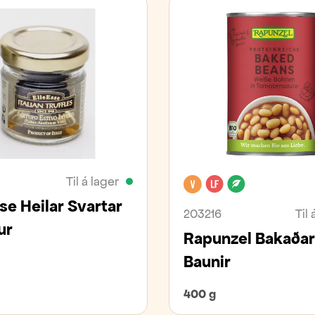
Til á lager
Vegan
Laktósafrítt
Lífrænt
se Heilar Svartar
203216
Til 
ur
Rapunzel Bakaða
Baunir
400 g