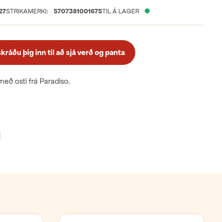
27
STRIKAMERKI:
5707381001675
TIL Á LAGER
ráðu þig inn til að sjá verð og panta
með osti frá Paradiso.