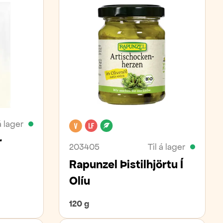
á lager
Vegan
Laktósafrítt
Lífrænt
r
203405
Til á lager
Rapunzel Þistilhjörtu Í
Olíu
120 g