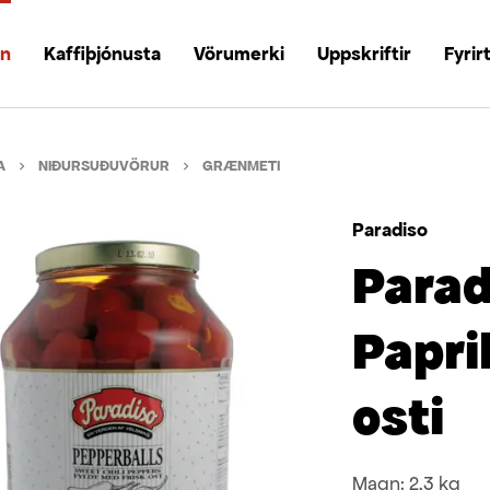
un
Kaffiþjónusta
Vörumerki
Uppskriftir
Fyrir
A
NIÐURSUÐUVÖRUR
GRÆNMETI
Paradiso
Parad
Papri
osti
Magn:
2,3 kg