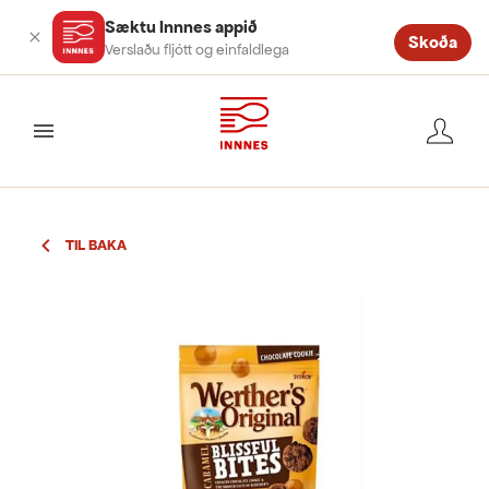
Sæktu Innnes appið
Skoða
Verslaðu fljótt og einfaldlega
valmynd
TIL BAKA