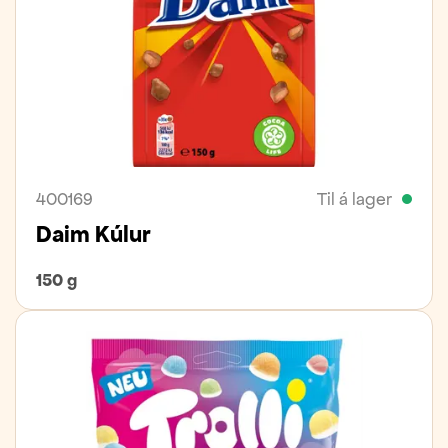
400169
Til á lager
Daim Kúlur
150 g