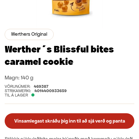
Werthers Original
Werther´s Blissful bites
caramel cookie
Magn:
140 g
VÖRUNÚMER:
469387
STRIKAMERKI:
4014400933659
TIL Á LAGER
Vinsamlegast skráðu þig inn til að sjá verð og panta
Stökkir súkkulaðibita molar hjúpaðir með karamellu súkkulaði.