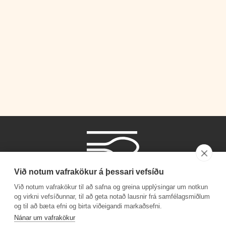
Við notum vafrakökur á þessari vefsíðu
Við notum vafrakökur til að safna og greina upplýsingar um notkun
og virkni vefsíðunnar, til að geta notað lausnir frá samfélagsmiðlum
og til að bæta efni og birta viðeigandi markaðsefni.
Símanúmer
Nánar um vafrakökur