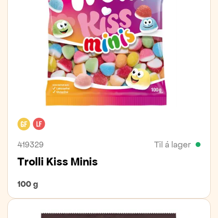
Glútenfrítt
Laktósafrítt
419329
Til á lager
Trolli Kiss Minis
100 g