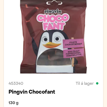
453340
Til á lager
Pingvin Chocofant
130 g