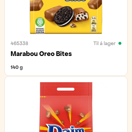
465338
Til á lager
Marabou Oreo Bites
140 g