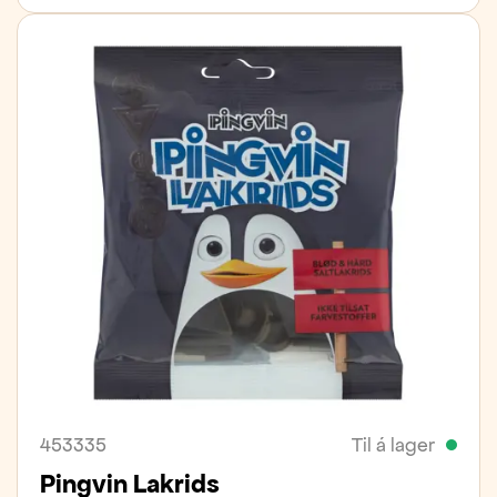
453335
Til á lager
Pingvin Lakrids