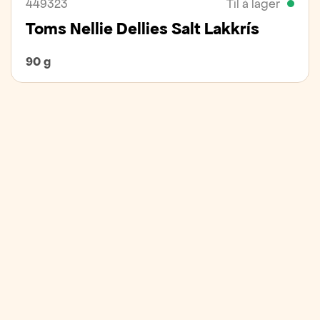
449323
Til á lager
Toms Nellie Dellies Salt Lakkrís
90 g